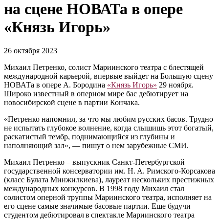
на сцене НОВАТа в опере
«Князь Игорь»
26 октября 2023
Михаил Петренко, солист Мариинского театра с блестящей
международной карьерой, впервые выйдет на Большую сцену
НОВАТа в опере А. Бородина
«Князь Игорь»
29 ноября.
Широко известный в оперном мире бас дебютирует на
новосибирской сцене в партии Кончака.
«Петренко напомнил, за что мы любим русских басов. Трудно
не испытать глубокое волнение, когда слышишь этот богатый,
раскатистый тембр, поднимающийся из глубины и
наполняющий зал», — пишут о нем зарубежные СМИ.
Михаил Петренко – выпускник Санкт-Петербургской
государственной консерватории им. Н. А. Римского-Корсакова
(класс Булата Минжилкиева), лауреат нескольких престижных
международных конкурсов. В 1998 году Михаил стал
солистом оперной труппы Мариинского театра, исполняет на
его сцене самые значимые басовые партии. Еще будучи
студентом дебютировал в спектакле Мариинского театра