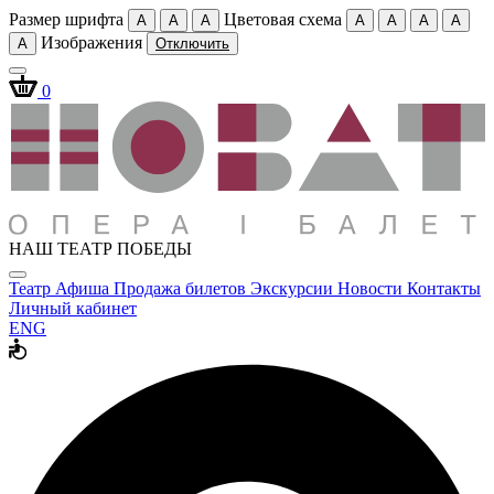
Размер шрифта
Цветовая схема
A
A
A
A
A
A
A
Изображения
A
Отключить
0
НАШ ТЕАТР ПОБЕДЫ
Театр
Афиша
Продажа билетов
Экскурсии
Новости
Контакты
Личный кабинет
ENG