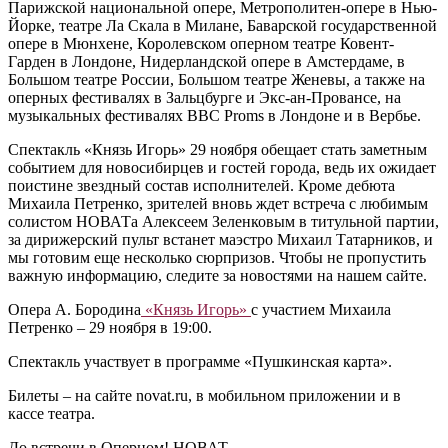
Парижской национальной опере, Метрополитен-опере в Нью-
Йорке, театре Ла Скала в Милане, Баварской государственной
опере в Мюнхене, Королевском оперном театре Ковент-
Гарден в Лондоне, Нидерландской опере в Амстердаме, в
Большом театре России, Большом театре Женевы, а также на
оперных фестивалях в Зальцбурге и Экс-ан-Провансе, на
музыкальных фестивалях BBC Proms в Лондоне и в Вербье.
Спектакль «Князь Игорь» 29 ноября обещает стать заметным
событием для новосибирцев и гостей города, ведь их ожидает
поистине звездный состав исполнителей. Кроме дебюта
Михаила Петренко, зрителей вновь ждет встреча с любимым
солистом НОВАТа Алексеем Зеленковым в титульной партии,
за дирижерский пульт встанет маэстро Михаил Татарников, и
мы готовим еще несколько сюрпризов. Чтобы не пропустить
важную информацию, следите за новостями на нашем сайте.
Опера А. Бородина
«Князь Игорь»
с участием Михаила
Петренко – 29 ноября в 19:00.
Спектакль участвует в программе «Пушкинская карта».
Билеты – на сайте novat.ru, в мобильном приложении и в
кассе театра.
До встречи в Оперном! НОВАТ