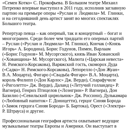
«Семен Котко» С. Прокофьева. В Большом театре Михаил
Петренко впервые выступил в 2011 году, исполнив заглавную
партию на премьере оперы «Руслан и Людмила» М. Глинки,
и на сегодняшний день артист занят во многих спектаклях
Большого театра.
Репертуар певца – как оперный, так и концертный – богат и
многогранен. Среди более чем тридцати его оперных партий
– Руслан («Руслан и Людмила» М. Глинки), Кончак («Князь
Игорь» А. Бородина), Борис Годунов, Пимен, Варлаам
(«Борис Годунов» М. Мусоргского), князь Иван Хованский
(«Хованщина» М. Мусоргского), Малюта («Царская невеста»
Н. Римского-Корсакова), Варяжский гость, скоморох Дуда
(«Садко» Н. Римского-Корсакова), Лепорелло («Дон Жуан»
В.А. Моцарта), Фигаро («Свадьба Фигаро» В.А. Моцарта),
король Филипп («Дон Карлос» Дж. Верди), Спарафучиле
(«Риголетто» Дж. Верди), Даланд («Летучий голландец» Р.
Вагнера), Генрих Птицелов («Лоэнгрин» Р. Вагнера), Дон
Базилио («Севильский цирюльник» Дж. Россини), Дулькамара
(«Любовный напиток» Г. Доницетти), герцог Синяя Борода
(«Замок герцога Синяя Борода» Б. Бартока), Орест («Электра»
Р. Штрауса) и другие.
Профессиональная география артиста охватывает ведущие
музыкальные театры Европы и Америки. Он выступает в