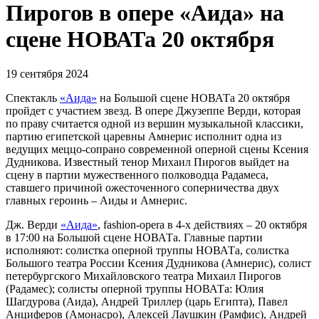
Пирогов в опере «Аида» на
сцене НОВАТа 20 октября
19 сентября 2024
Спектакль
«Аида»
на Большой сцене НОВАТа 20 октября
пройдет с участием звезд. В опере Джузеппе Верди, которая
по праву считается одной из вершин музыкальной классики,
партию египетской царевны Амнерис исполнит одна из
ведущих меццо-сопрано современной оперной сцены Ксения
Дудникова. Известный тенор Михаил Пирогов выйдет на
сцену в партии мужественного полководца Радамеса,
ставшего причиной ожесточенного соперничества двух
главных героинь ‒ Аиды и Амнерис.
Дж. Верди
«Аида»
, fashion-opera в 4-х действиях ‒ 20 октября
в 17:00 на Большой сцене НОВАТа. Главные партии
исполняют: солистка оперной труппы НОВАТа, солистка
Большого театра России Ксения Дудникова (Амнерис), солист
петербургского Михайловского театра Михаил Пирогов
(Радамес); солисты оперной труппы НОВАТа: Юлия
Шагдурова (Аида), Андрей Триллер (царь Египта), Павел
Анциферов (Амонасро), Алексей Лаушкин (Рамфис), Андрей