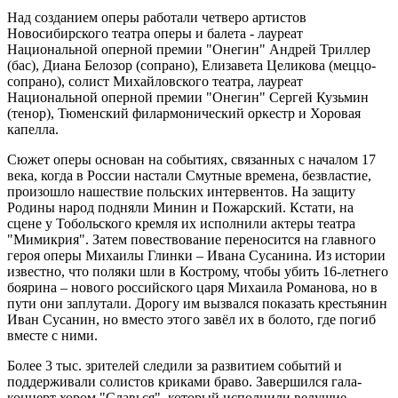
Над созданием оперы работали четверо артистов
Новосибирского театра оперы и балета - лауреат
Национальной оперной премии "Онегин" Андрей Триллер
(бас), Диана Белозор (сопрано), Елизавета Целикова (меццо-
сопрано), солист Михайловского театра, лауреат
Национальной оперной премии "Онегин" Сергей Кузьмин
(тенор), Тюменский филармонический оркестр и Хоровая
капелла.
Сюжет оперы основан на событиях, связанных с началом 17
века, когда в России настали Смутные времена, безвластие,
произошло нашествие польских интервентов. На защиту
Родины народ подняли Минин и Пожарский. Кстати, на
сцене у Тобольского кремля их исполнили актеры театра
"Мимикрия". Затем повествование переносится на главного
героя оперы Михаилы Глинки – Ивана Сусанина. Из истории
известно, что поляки шли в Кострому, чтобы убить 16-летнего
боярина – нового российского царя Михаила Романова, но в
пути они заплутали. Дорогу им вызвался показать крестьянин
Иван Сусанин, но вместо этого завёл их в болото, где погиб
вместе с ними.
Более 3 тыс. зрителей следили за развитием событий и
поддерживали солистов криками браво. Завершился гала-
концерт хором "Славься", который исполнили ведущие