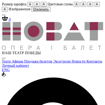
Размер шрифта
Цветовая схема
A
A
A
A
A
A
A
Изображения
A
Отключить
0
НАШ ТЕАТР ПОБЕДЫ
Театр
Афиша
Продажа билетов
Экскурсии
Новости
Контакты
Личный кабинет
ENG