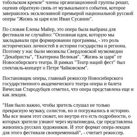
тобольском кремле" члены организационной группы решат,
оценив обратную связь от музыкального события, которое
завершилось эксклюзивной премьерой национальной русской
оперы "Жизнь за царя или Иван Сусанин".
По словам Елены Майер, это опера была выбрана для
фестиваля не случайно: "Основная идея, которую мы
закладывали при формировании программы, - это роль
исторических личностей в истории государства и региона.
Поэтому у нас были мюзиклы Свердловской музкомедии
"Декабристы", "Екатерина Великая". "Жизнь за царя" от
Новосибирского театра. В рамках "Театр наций фест" был
спектакль-концерт о Петре Чайковском".
Постановщик оперы, главный режиссер Новосибирского
государственного академического театра оперы и балета
Вячеслав Стародубцев отметил, что опера представлена еще и
как лекция.
"Нам было важно, чтобы зритель слушал не только
прекрасную музыку, солистов, но и погружались в историю.
Мы все знаем этот сюжет, но внутри его есть подробности, о
которых зрители узнают через мультимедиа, где представлена
живопись русских художников. И этот формат опера-лекция
для этого фестиваля своевременный", - считает режиссер.