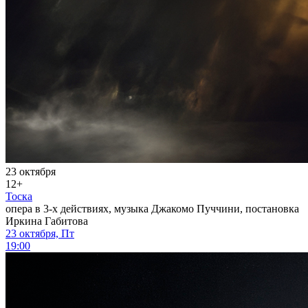
23 октября
12+
Тоска
опера в 3-х действиях, музыка Джакомо Пуччини, постановка
Иркина Габитова
23 октября, Пт
19:00