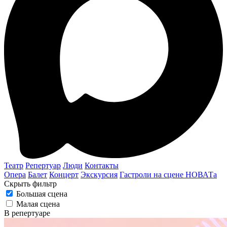
Театр
Репертуар
Люди
Контакты
Опера
Балет
Концерт
Экскурсия
Гастроли на сцене НОВАТа
Скрыть фильтр
Большая сцена
Малая сцена
В репертуаре