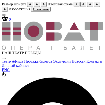
Размер шрифта
Цветовая схема
A
A
A
A
A
A
A
Изображения
A
Отключить
0
НАШ ТЕАТР ПОБЕДЫ
Театр
Афиша
Продажа билетов
Экскурсии
Новости
Контакты
Личный кабинет
ENG