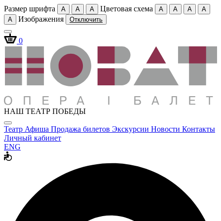
Размер шрифта
Цветовая схема
A
A
A
A
A
A
A
Изображения
A
Отключить
0
НАШ ТЕАТР ПОБЕДЫ
Театр
Афиша
Продажа билетов
Экскурсии
Новости
Контакты
Личный кабинет
ENG