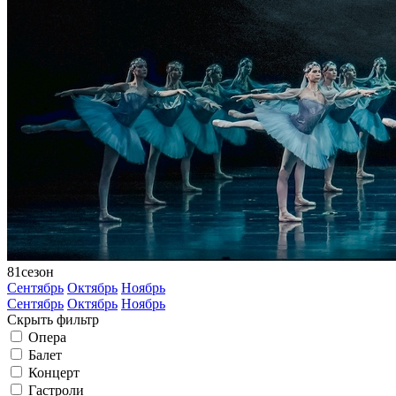
81
сезон
Сентябрь
Октябрь
Ноябрь
Сентябрь
Октябрь
Ноябрь
Скрыть фильтр
Опера
Балет
Концерт
Гастроли