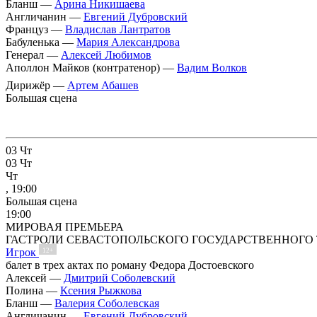
Бланш —
Арина Никишаева
Англичанин —
Евгений Дубровский
Француз —
Владислав Лантратов
Бабуленька —
Мария Александрова
Генерал —
Алексей Любимов
Аполлон Майков (контратенор) —
Вадим Волков
Дирижёр —
Артем Абашев
Большая сцена
03
Чт
03
Чт
Чт
, 19:00
Большая сцена
19:00
МИРОВАЯ ПРЕМЬЕРА
ГАСТРОЛИ СЕВАСТОПОЛЬСКОГО ГОСУДАРСТВЕННОГО 
Игрок
12+
балет в трех актах по роману Федора Достоевского
Алексей —
Дмитрий Соболевский
Полина —
Ксения Рыжкова
Бланш —
Валерия Соболевская
Англичанин —
Евгений Дубровский