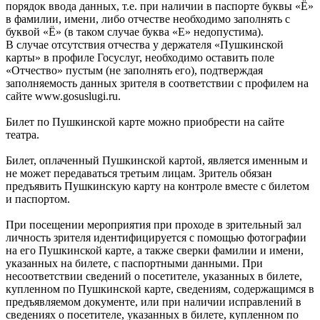
порядок ввода данных, т.е. при наличии в паспорте буквы «Ё»
в фамилии, имени, либо отчестве необходимо заполнять с
буквой «Ё» (в таком случае буква «Е» недопустима).
В случае отсутствия отчества у держателя «Пушкинской
карты» в профиле Госуслуг, необходимо оставить поле
«Отчество» пустым (не заполнять его), подтверждая
заполняемость данных зрителя в соответствии с профилем на
сайте www.gosuslugi.ru.
Билет по Пушкинской карте можно приобрести на сайте
театра.
Билет, оплаченный Пушкинской картой, является именным и
не может передаваться третьим лицам. Зритель обязан
предъявить Пушкинскую карту на контроле вместе с билетом
и паспортом.
При посещении мероприятия при проходе в зрительный зал
личность зрителя идентифицируется с помощью фотографии
на его Пушкинской карте, а также сверки фамилии и имени,
указанных на билете, с паспортными данными. При
несоответствии сведений о посетителе, указанных в билете,
купленном по Пушкинской карте, сведениям, содержащимся в
предъявляемом документе, или при наличии исправлений в
сведениях о посетителе, указанных в билете, купленном по