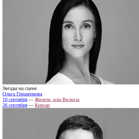
Звезды на сцене
Ольга Гришенкова
10 сентября
—
Жизель, или Вилисы
26 сентября
—
Корсар