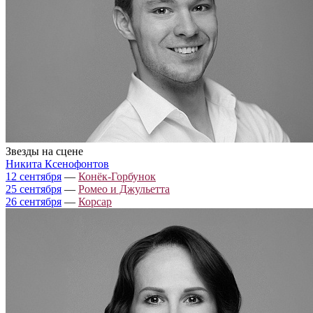
Звезды на сцене
Никита Ксенофонтов
12 сентября
—
Конёк-Горбунок
25 сентября
—
Ромео и Джульетта
26 сентября
—
Корсар