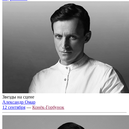
Звезды на сцене
Александр Омар
12 сентября
—
Конёк-Горбунок