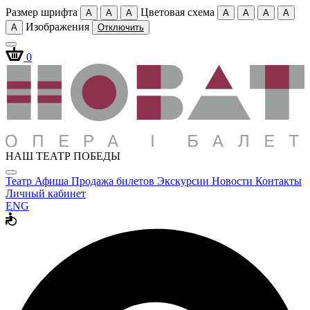
Размер шрифта
Цветовая схема
A
A
A
A
A
A
A
Изображения
A
Отключить
0
НАШ ТЕАТР ПОБЕДЫ
Театр
Афиша
Продажа билетов
Экскурсии
Новости
Контакты
Личный кабинет
ENG