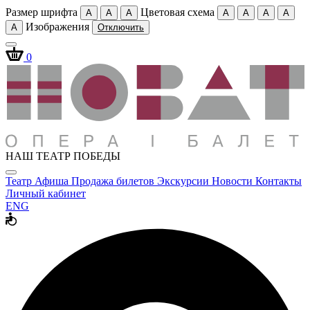
Размер шрифта
Цветовая схема
A
A
A
A
A
A
A
Изображения
A
Отключить
0
НАШ ТЕАТР ПОБЕДЫ
Театр
Афиша
Продажа билетов
Экскурсии
Новости
Контакты
Личный кабинет
ENG