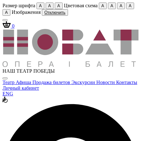
Размер шрифта
Цветовая схема
A
A
A
A
A
A
A
Изображения
A
Отключить
0
НАШ ТЕАТР ПОБЕДЫ
Театр
Афиша
Продажа билетов
Экскурсии
Новости
Контакты
Личный кабинет
ENG