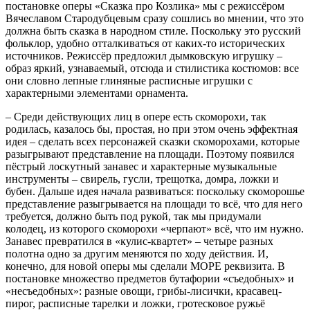
постановке оперы «Сказка про Козлика» мы с режиссёром
Вячеславом Стародубцевым сразу сошлись во мнении, что это
должна быть сказка в народном стиле. Поскольку это русский
фольклор, удобно отталкиваться от каких-то исторических
источников. Режиссёр предложил дымковскую игрушку –
образ яркий, узнаваемый, отсюда и стилистика костюмов: все
они словно лепные глиняные расписные игрушки с
характерными элементами орнамента.
– Среди действующих лиц в опере есть скоморохи, так
родилась, казалось бы, простая, но при этом очень эффектная
идея – сделать всех персонажей сказки скоморохами, которые
разыгрывают представление на площади. Поэтому появился
пёстрый лоскутный занавес и характерные музыкальные
инструменты – свирель, гусли, трещотка, домра, ложки и
бубен. Дальше идея начала развиваться: поскольку скоморошье
представление разыгрывается на площади то всё, что для него
требуется, должно быть под рукой, так мы придумали
колодец, из которого скоморохи «черпают» всё, что им нужно.
Занавес превратился в «кулис-квартет» – четыре разных
полотна одно за другим меняются по ходу действия. И,
конечно, для новой оперы мы сделали МОРЕ реквизита. В
постановке множество предметов бутафории «съедобных» и
«несъедобных»: разные овощи, грибы-лисички, красавец-
пирог, расписные тарелки и ложки, гротесковое ружьё