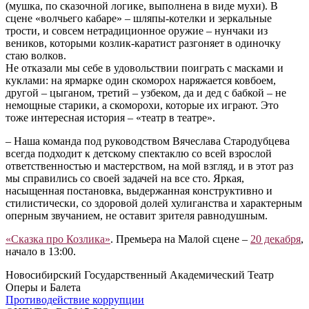
(мушка, по сказочной логике, выполнена в виде мухи). В
сцене «волчьего кабаре» – шляпы-котелки и зеркальные
трости, и совсем нетрадиционное оружие – нунчаки из
веников, которыми козлик-каратист разгоняет в одиночку
стаю волков.
Не отказали мы себе в удовольствии поиграть с масками и
куклами: на ярмарке один скоморох наряжается ковбоем,
другой – цыганом, третий – узбеком, да и дед с бабкой – не
немощные старики, а скоморохи, которые их играют. Это
тоже интересная история – «театр в театре».
– Наша команда под руководством Вячеслава Стародубцева
всегда подходит к детскому спектаклю со всей взрослой
ответственностью и мастерством, на мой взгляд, и в этот раз
мы справились со своей задачей на все сто. Яркая,
насыщенная постановка, выдержанная конструктивно и
стилистически, со здоровой долей хулиганства и характерным
оперным звучанием, не оставит зрителя равнодушным.
«Сказка про Козлика»
. Премьера на Малой сцене –
20 декабря
,
начало в 13:00.
Новосибирский Государственный Академический Театр
Оперы и Балета
Противодействие коррупции