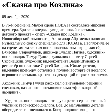
«Сказка про Козлика»
09 декабря 2020
В 76-м сезоне на Малой сцене НОВАТа состоялась мировая
премьера. Зрители впервые увидели новый спектакль
детского проекта – оперу «Сказка про Козлика».
Новосибирский композитор Александр Абраменко написал
музыкальную сказку специально для НОВАТа, а воплотила её
на сцене замечательная постановочная команда: режиссёр
Вячеслав Стародубцев, дирижёр Эльдар Нагиев, художник-
постановщик Тимур Гуляев, художник по свету Сергей
Скорнецкий, художник видеоконтента Вадим Дуленко и
режиссёр по пластике Сергей Захарин. Юные зрители,
видевшие премьеру, остались в полном восторге от веселого
игрового спектакля, красочных декораций и ярких костюмов.
Художник Тимур Гуляев рассказал о визуальном решении
спектакля, названного постановщиками «фольклорный
лабиринт».
– Художник-постановщик – это руки режиссера и активный
участник творческого диалога. Всё, до мельчайших деталей
обсуждается и взвешивается. Когда поднялся вопрос о