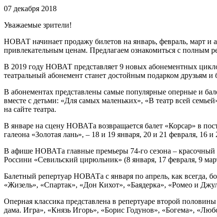
07 декабря 2018
Уважаемые зрители!
НОВАТ начинает продажу билетов на январь, февраль, март и 
привлекательным ценам. Предлагаем ознакомиться с полным ре
В 2019 году НОВАТ представляет 9 новых абонементных цикло
театральный абонемент станет достойным подарком друзьям и 
В абонементах представлены самые популярные оперные и бале
вместе с детьми: «Для самых маленьких», «В театр всей семь
на сайте театра.
В январе на сцену НОВАТа возвращается балет «Корсар» в по
галеона «Золотая лань», – 18 и 19 января, 20 и 21 февраля, 16 и 
В афише НОВАТа главные премьеры 74-го сезона – красочный бал
Россини «Севильский цирюльник» (8 января, 17 февраля, 9 март
Балетный репертуар НОВАТа с января по апрель, как всегда, б
«Жизель», «Спартак», «Дон Кихот», «Баядерка», «Ромео и Джу
Оперная классика представлена в репертуаре второй половины
дама. Игра», «Князь Игорь», «Борис Годунов», «Богема», «Лю