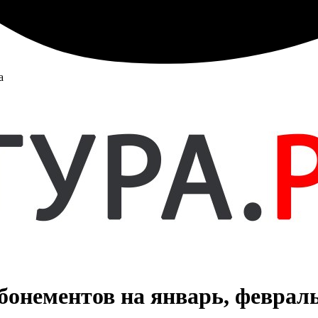
а
онементов на январь, февраль 