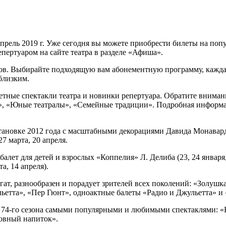
апрель 2019 г. Уже сегодня вы можете приобрести билеты на по
пертуаром на сайте театра в разделе «Афиша».
в. Выбирайте подходящую вам абонементную программу, каждая 
близким.
тные спектакли театра и новинки репертуара. Обратите вниман
ей», «Юные театралы», «Семейные традиции». Подробная информ
становке 2012 года с масштабными декорациями Давида Монава
27 марта, 20 апреля.
ет для детей и взрослых «Коппелия» Л. Делиба (23, 24 января, 
а, 14 апреля).
огат, разнообразен и порадует зрителей всех поколений: «Золуш
льетта», «Пер Гюнт», одноактные балеты «Радио и Джульетта» 
 74-го сезона самыми популярными и любимыми спектаклями: «К
бовный напиток».