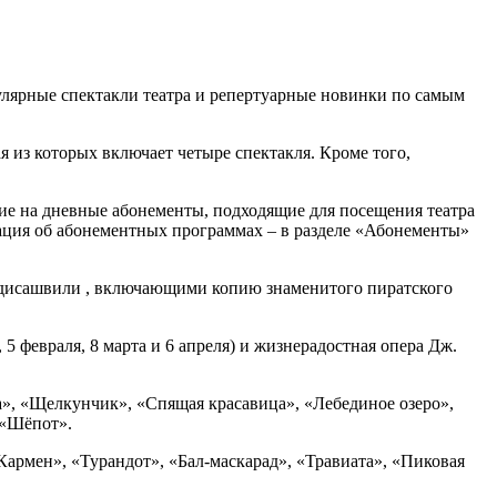
пулярные спектакли театра и репертуарные новинки по самым
из которых включает четыре спектакля. Кроме того,
ие на дневные абонементы, подходящие для посещения театра
ация об абонементных программах – в разделе «Абонементы»
рдисашвили , включающими копию знаменитого пиратского
5 февраля, 8 марта и 6 апреля) и жизнерадостная опера Дж.
ка», «Щелкунчик», «Спящая красавица», «Лебединое озеро»,
и «Шёпот».
армен», «Турандот», «Бал-маскарад», «Травиата», «Пиковая