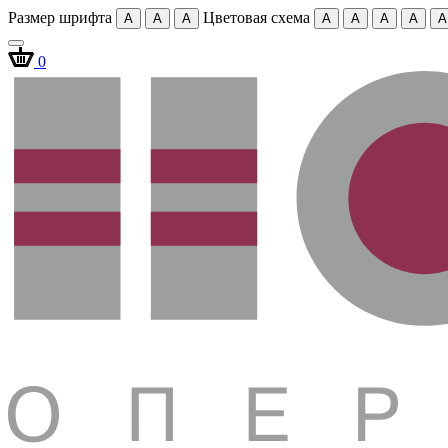
Размер шрифта
Цветовая схема
A
A
A
A
A
A
A
A
0