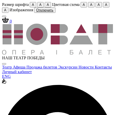
Размер шрифта
Цветовая схема
A
A
A
A
A
A
A
Изображения
A
Отключить
0
НАШ ТЕАТР ПОБЕДЫ
Театр
Афиша
Продажа билетов
Экскурсии
Новости
Контакты
Личный кабинет
ENG