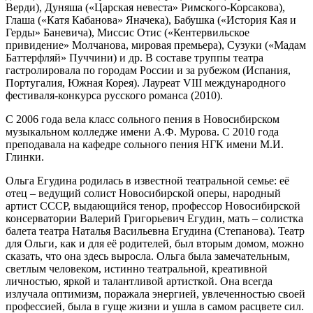
Верди), Дуняша («Царская невеста» Римского-Корсакова),
Глаша («Катя Кабанова» Яначека), Бабушка («История Кая и
Герды» Баневича), Миссис Отис («Кентервильское
привидение» Молчанова, мировая премьера), Сузуки («Мадам
Баттерфляй» Пуччини) и др. В составе труппы театра
гастролировала по городам России и за рубежом (Испания,
Португалия, Южная Корея). Лауреат VIII международного
фестиваля-конкурса русского романса (2010).
С 2006 года вела класс сольного пения в Новосибирском
музыкальном колледже имени А.Ф. Мурова. С 2010 года
преподавала на кафедре сольного пения НГК имени М.И.
Глинки.
Ольга Егудина родилась в известной театральной семье: её
отец – ведущий солист Новосибирской оперы, народный
артист СССР, выдающийся тенор, профессор Новосибирской
консерватории Валерий Григорьевич Егудин, мать – солистка
балета театра Наталья Васильевна Егудина (Степанова). Театр
для Ольги, как и для её родителей, был вторым домом, можно
сказать, что она здесь выросла. Ольга была замечательным,
светлым человеком, истинно театральной, креативной
личностью, яркой и талантливой артисткой. Она всегда
излучала оптимизм, поражала энергией, увлеченностью своей
профессией, была в гуще жизни и ушла в самом расцвете сил.