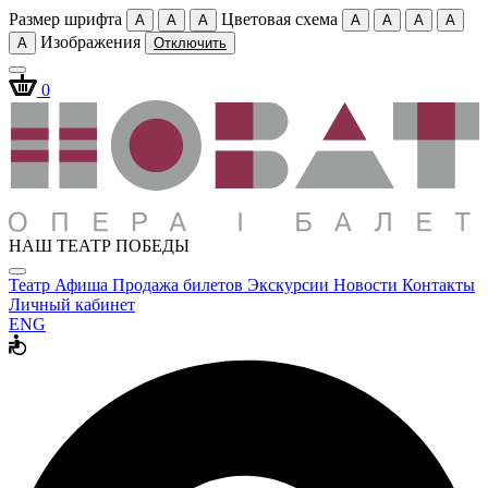
Размер шрифта
Цветовая схема
A
A
A
A
A
A
A
Изображения
A
Отключить
0
НАШ ТЕАТР ПОБЕДЫ
Театр
Афиша
Продажа билетов
Экскурсии
Новости
Контакты
Личный кабинет
ENG