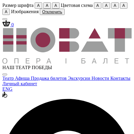
Размер шрифта
Цветовая схема
A
A
A
A
A
A
A
Изображения
A
Отключить
0
НАШ ТЕАТР ПОБЕДЫ
Театр
Афиша
Продажа билетов
Экскурсии
Новости
Контакты
Личный кабинет
ENG