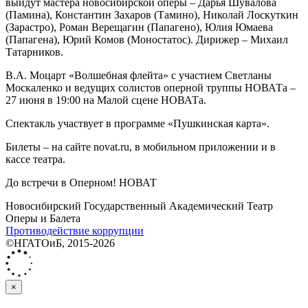
выйдут мастера новосибирской оперы ‒ Дарья Шувалова
(Памина), Константин Захаров (Тамино), Николай Лоскуткин
(Зарастро), Роман Верещагин (Папагено), Юлия Юмаева
(Папагена), Юрий Комов (Моностатос). Дирижер ‒ Михаил
Татарников.
В.А. Моцарт «Волшебная флейта» с участием Светланы
Москаленко и ведущих солистов оперной труппы НОВАТа ‒
27 июня в 19:00 на Малой сцене НОВАТа.
Спектакль участвует в программе «Пушкинская карта».
Билеты ‒ на сайте novat.ru, в мобильном приложении и в
кассе театра.
До встречи в Оперном! НОВАТ
Новосибирский Государственный Академический Театр
Оперы и Балета
Противодействие коррупции
©НГАТОиБ, 2015-2026
×