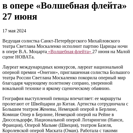
в опере «Волшебная флейта»
27 июня
17 мая 2024
Ведущая солистка Санкт-Петербургского Михайловского
театра Светлана Москаленко исполнит партию Царицы ночи
в опере В.А. Моцарта
«Волшебная флейта»
27 июня на Малой
сцене НОВАТа.
Лауреат международных конкурсов, лауреат национальной
оперной премии «Онегин», приглашенная солистка Большого
театра России Светлана Москаленко покорила оперный мир
благодаря чарующему полетному сопрано, уверенной
вокальной технике и яркому сценическому обаянию.
География выступлений певицы впечатляет: ее маршруты
пролегают от Швейцарии до Китая. Артистка сотрудничала с
Большим театром Женевы, Немецкой оперой в Берлине,
Комише Опер в Берлине, Немецкой оперой на Рейне в
Дюссельдорфе, Национальной оперой Лотарингии (Нанси,
Франция), Оперой Мальме (Швеция), театром Базеля,
Королевской оперой Маската (Оман). Работала с такими