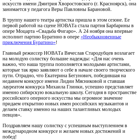
искусств имени Дмитрия Хворостовского (г. Красноярск), она
занимается у педагога Веры Павловны Барановой.
В труппу нашего театра артистка пришла в этом сезоне. Ее
первой работой на сцене НОВАТа стала партия Барбарины в
опере Моцарта «Свадьба Фигаро». А 24 ноября она впервые
исполнит партию Буратино в опере
«Необыкновенные
приключения Буратино»
!
Главный режиссер НОВАТа Вячеслав Стародубцев возлагает
на молодую солистку большие надежды: «Для нас очень
важно, что наша труппа пополняется молодыми артистами,
которые так ярко заявляют о себе в начале своего творческого
пути. Отрадно, что Екатерина Бегунович, победившая на
недавнем конкурсе имени Лидии Мясниковой и ставшая
лауреатом конкурса Михаила Глинки, успешно представляет
именно сибирскую вокальную школу. Сегодня в пространстве
российского оперного искусства мы огромное значение
придаем открытию новых имен российских музыкантов и
делаем ставку именно на наших талантливых молодых
певцов».
Поздравляем нашу солистку с успешным выступлением в
международном конкурсе и желаем новых достижений и
побед!