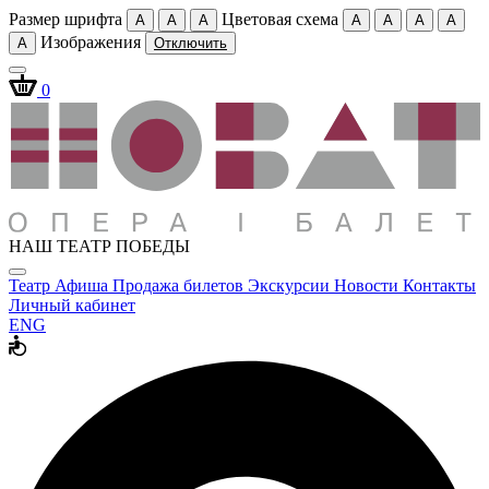
Размер шрифта
Цветовая схема
A
A
A
A
A
A
A
Изображения
A
Отключить
0
НАШ ТЕАТР ПОБЕДЫ
Театр
Афиша
Продажа билетов
Экскурсии
Новости
Контакты
Личный кабинет
ENG