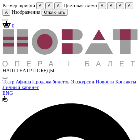
Размер шрифта
Цветовая схема
A
A
A
A
A
A
A
Изображения
A
Отключить
0
НАШ ТЕАТР ПОБЕДЫ
Театр
Афиша
Продажа билетов
Экскурсии
Новости
Контакты
Личный кабинет
ENG