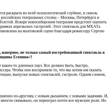
ся раскрыть во всей психологической глубине, и сквозь
российских театральных столиц ‒ Москвы, Петербурга и
Толстой. Вскоре новосибирским театралам предстоит оценить
 рамках апрельских гастролей. Этот спектакль для МХАТа
тановлена на мхатовской сцене благодаря режиссеру Сергею
наверное, не только самый востребованный спектакль в
енщины Есенина»?
 каких-то длинных пауз. Все должно быть, быстро,
ссера. Чтобы они восприняли то, что мы хотим им сказать.
петиции, выпуски новых спектаклей, гастроли. Одним словом,
вершенно по-другому, с новым дыханием, с новыми задачами. И,
 многое связывало, он переиграл почти все мужские роли. Но