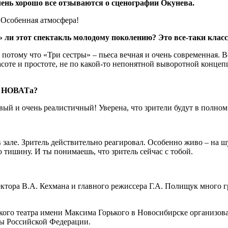
чень хорошо все отзываются о сценографии Окунева.
. Особенная атмосфера!
 ли этот спектакль молодому поколению? Это все-таки класс
 потому что «Три сестры» – пьеса вечная и очень современная. Во
асоте и простоте, не по какой-то непонятной выворотной концеп
не НОВАТа?
ый и очень реалистичный! Уверена, что зрители будут в полном
зале. Зритель действительно реагировал. Особенно живо ‒ на ш
тишину. И ты понимаешь, что зритель сейчас с тобой.
ректора В.А. Кехмана и главного режиссера Г.А. Полищук много 
еского театра имени Максима Горького в Новосибирске орган
ры Российской Федерации.