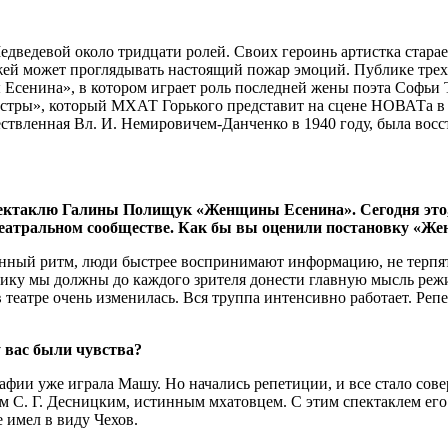
ведевой около тридцати ролей. Своих героинь артистка старает
ей может проглядывать настоящий пожар эмоций. Публике трех 
Есенина», в котором играет роль последней жены поэта Софьи 
сестры», который МХАТ Горького представит на сцене НОВАТа в
ствленная Вл. И. Немировичем-Данченко в 1940 году, была восс
пектаклю Галины Полищук «Женщины Есенина». Сегодня это, 
театральном сообществе. Как бы вы оценили постановку «Ж
енный ритм, люди быстрее воспринимают информацию, не терпят
амику мы должны до каждого зрителя донести главную мысль режи
 театре очень изменилась. Вся труппа интенсивно работает. Ре
 у вас были чувства?
графии уже играла Машу. Но начались репетиции, и все стало со
ром С. Г. Десницким, истинным мхатовцем. С этим спектаклем его
е имел в виду Чехов.