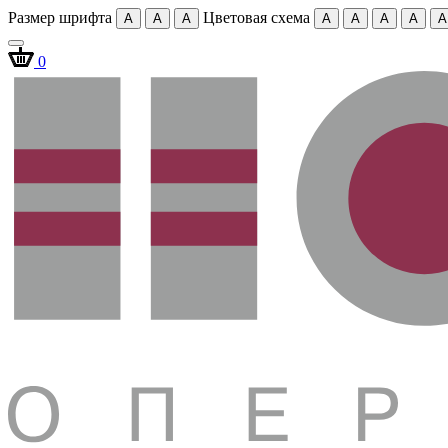
Размер шрифта
Цветовая схема
A
A
A
A
A
A
A
A
0