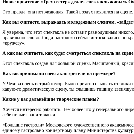
Новое прочтение «Трех сестер» делает спектакль живым. О
Это правда, она потрясающая. Такой воздух появился на сцене
Как вы считаете, выражаясь молодежным сленгом, «зайдет»
Я уверена, что этот спектакль не оставит равнодушным никого,
правильное слово. Люди настолько сейчас истосковались по кр
«кружеву».
А как вы считаете, как будет смотреться спектакль на сце
Этот спектакль создан для большой сцены. Масштабный, красив
Как воспринимали спектакль зрители на премьере?
У Чехова очень острый юмор. Было приятно слышать отклики в 
какую-то драматическую сцену, ты слышишь тишину, звенящую 
Какие у вас дальнейшие творческие планы?
Хочется интересно работать! Тем более что у генерального ди
себе новые грани таланта.
«Большие гастроли» Московского художественного академич
единому гастрольно-концертному плану Министерства культу