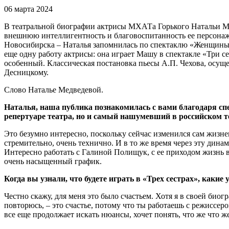
06 марта 2024
В театральной биографии актрисы МХАТа Горького Натальи Мед
внешнюю интеллигентность и благовоспитанность ее персонаж
Новосибирска ‒ Наталья запомнилась по спектаклю «Женщины 
еще одну работу актрисы: она играет Машу в спектакле «Три 
особенный. Классическая постановка пьесы А.П. Чехова, осуще
Десницкому.
Слово Наталье Медведевой.
Наталья, наша публика познакомилась с вами благодаря с
репертуаре театра, но и самый нашумевший в российском 
Это безумно интересно, поскольку сейчас изменился сам жизн
стремительно, очень технично. И в то же время через эту дин
Интересно работать с Галиной Полищук, с ее приходом жизнь в
очень насыщенный график.
Когда вы узнали, что будете играть в «Трех сестрах», какие
Честно скажу, для меня это было счастьем. Хотя я в своей био
повторюсь, ‒ это счастье, потому что ты работаешь с режиссе
все еще продолжает искать нюансы, хочет понять, что же что ж