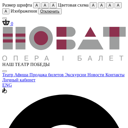
Размер шрифта
Цветовая схема
A
A
A
A
A
A
A
Изображения
A
Отключить
0
НАШ ТЕАТР ПОБЕДЫ
Театр
Афиша
Продажа билетов
Экскурсии
Новости
Контакты
Личный кабинет
ENG