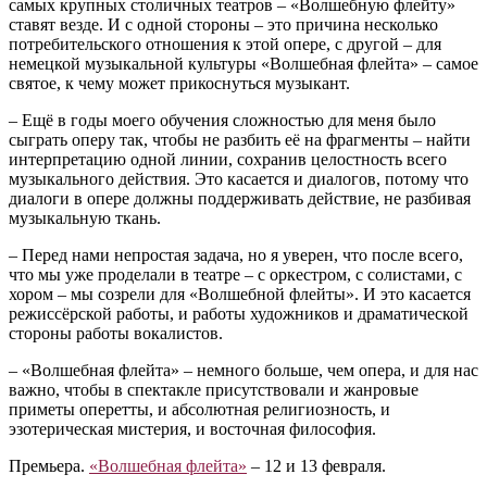
самых крупных столичных театров – «Волшебную флейту»
ставят везде. И с одной стороны – это причина несколько
потребительского отношения к этой опере, с другой – для
немецкой музыкальной культуры «Волшебная флейта» – самое
святое, к чему может прикоснуться музыкант.
– Ещё в годы моего обучения сложностью для меня было
сыграть оперу так, чтобы не разбить её на фрагменты – найти
интерпретацию одной линии, сохранив целостность всего
музыкального действия. Это касается и диалогов, потому что
диалоги в опере должны поддерживать действие, не разбивая
музыкальную ткань.
– Перед нами непростая задача, но я уверен, что после всего,
что мы уже проделали в театре – с оркестром, с солистами, с
хором – мы созрели для «Волшебной флейты». И это касается
режиссёрской работы, и работы художников и драматической
стороны работы вокалистов.
– «Волшебная флейта» – немного больше, чем опера, и для нас
важно, чтобы в спектакле присутствовали и жанровые
приметы оперетты, и абсолютная религиозность, и
эзотерическая мистерия, и восточная философия.
Премьера.
«Волшебная флейта»
– 12 и 13 февраля.