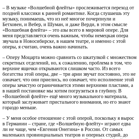
– В музыке «Волшебной флейты» прослеживается переход от
поздней классики к ранней романтике. Когда слушаешь эту
музыку, понимаешь, что из неё многое почерпнули и
Бетховен, и Вебер, и Шуман, и даже Верди, в этом смысле
«Волшебная флейта» – это азы всего в мировой опере. Для
меня представляется очень важным, чтобы немецкая опера
звучала в Новосибирске, в нашем театре, и именно с этой
оперы, я считаю, очень важно начинать.
– Оперу Моцарта можно сравнить со шкатулкой с множеством
секретных отделений, но, к сожалению, проблема в том, что
верхние ящички открываются слишком часто. Из всего
богатства этой оперы, две – три арии звучат постоянно, это не
означает, что они приелись, но означает, что исполнение этой
оперы зачастую ограничивается этими верхними пластами, а
в нашей постановке мы хотим погрузиться в глубину. В
«Волшебной флейте» ещё много музыкального материала,
который заслуживает пристального внимания, но его знают
гораздо меньше.
– У меня особое отношение с этой оперой, поскольку я вырос
в Германии – стране, где «Волшебную флейту» играют едва
ли не чаще, чем «Евгения Онегина» в России. От самых
маленьких провинциальных театров и оперных студий, до