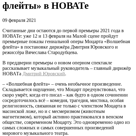
флейты» в НОВАТе
09 февраля 2021
Считанные дни остаются до первой премьеры 2021 года в
НОВАТе: уже 12 и 13 февраля на Малой сцене пройдут
премьерные показы гениальной оперы Моцарта «Волшебная
флейта» в постановке дирижёра Дмитрия Юровского и
режиссёра Вячеслава Стародубцева.
В преддверии премьеры о новом оперном спектакле
рассказывает музыкальный руководитель – главный дирижёр
НОВАТа
Дмитрий Юровский
.
– «Волшебная флейта» – очень необычное произведение.
Складывается ощущение, что Моцарт предчувствовал, что
скоро умрёт, когда его писал – как будто в одном сочинении
сосредоточилось всё – комедия, трагедия, мистика, особая
религиозность, связанная не только с членством Моцарта в
масонской ложе, но и с месмеризмом (животным
магнетизмом), который активно практиковался в венском
обществе, современном Моцарту. Это одновременно одно из
самых сложных и самых совершенных произведений
мирового музыкального театра.