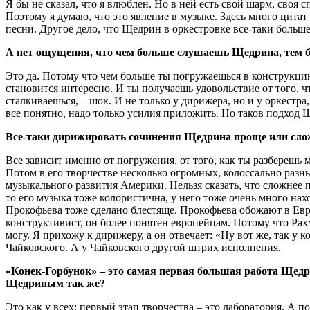
Я бы не сказал, что я влюблен. Но в ней есть свой шарм, своя
Поэтому я думаю, что это явление в музыке. Здесь много цитат 
песни. Другое дело, что Щедрин в оркестровке все-таки больш
А нет ощущения, что чем больше слушаешь Щедрина, тем 
Это да. Потому что чем больше ты погружаешься в конструкцию
становится интересно. И ты получаешь удовольствие от того, ч
сталкиваешься, ‒ шок. И не только у дирижера, но и у оркестра
все понятно, надо только усилия приложить. Но таков подход 
Все-таки дирижировать сочинения Щедрина проще или сло
Все зависит именно от погружения, от того, как ты разберешь 
Потом в его творчестве несколько огромных, колоссально разн
музыкального развития Америки. Нельзя сказать, что сложнее
то его музыка тоже колористична, у него тоже очень много на
Прокофьева тоже сделано блестяще. Прокофьева обожают в Евро
конструктивист, он более понятен европейцам. Потому что Рахм
могу. Я прихожу к дирижеру, а он отвечает: «Ну вот же, так у
Чайковского. А у Чайковского другой штрих исполнения.
«Конек-Горбунок» ‒ это самая первая большая работа Щедр
Щедриным так же?
Это как у всех: первый этап творчества – это лаборатория. А п