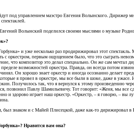
йдут под управлением маэстро Евгения Волынского. Дирижер мно
 спектаклей.
 Евгений Волынский поделился своими мыслями о музыке Роди
ок»?
орбунка» и уже несколько раз продирижировал этот спектакль. М
с оркестром, первым ощущением было, что это сыграть невозмо
е, что композитор это делал специально. Он же сам мечтал дир
 пределе возможностей оркестра. Правда, он всегда потом извин
сочинял. Он хорошо знает оркестр и иногда осознанно делает пре
оторые я провел в оркестре, мы все были в шоке, даже в ужасе. 
ин. Получилось так, что я вернулся к этому произведению через
, позвонил Павлу Шамильевичу. Тот говорит: «Женя, мы все сде
венно и здорово играет наш оркестр. «Оркестр, – я говорю, – вы
ина.
м, был знаком и с Майей Плисецкой, даже как-то дирижировал в
Горбунка»? Нравится вам она?