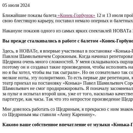
05 июля 2024
Ближайшие показы балета
«Конек-Горбунок»
12 и 13 июля про
свою блестящую карьеру, поставил немало оперных и балетных
Накануне показов одного из самых ярких спектаклей НОВАТа
Вы прежде сталкивались в работе с балетом «Конек-Горбун
Здесь, в НОВАТе, я впервые участвовал в постановке «Конька-Г
Павлом Шамильевичем Сорокиным. Когда начинал репетировать 
Щедрина очень много сложностей. У меня складывалось ощущени
поэтому он и создавал такие произведения, чтобы исполнять на
но я бы хотел, чтобы вы так сыграли». Но он сознательно так 
мелкие ноты, эту полиритмию. То есть первые две репетиции, к
театр приехал на постановку «Конька» Павел Шамильевич Сорок
Шамильевич не смог продирижировать. Я поначалу засомневался
за пульт и испытал второй шок, уже от того, насколько качест
партитуре, как часы. Так что это непростое произведение Щедр
Мне довелось работать со Щедриным, я прекрасно с ним знако
со Щедриным мы ставили «Анну Каренину».
Каково ваше собственное впечатление от музыки «Конька-