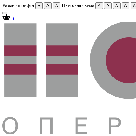
Размер шрифта
Цветовая схема
A
A
A
A
A
A
A
A
0