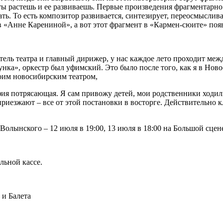
м ты растешь и ее развиваешь. Первые произведения фрагментар
ь. То есть композитор развивается, синтезирует, переосмысливае
 в «Анне Карениной», а вот этот фрагмент в «Кармен-сюите» поя
итель театра и главный дирижер, у нас каждое лето проходит м
нка», оркестр был уфимский. Это было после того, как я в Нов
воим новосибирским театром,
ия потрясающая. Я сам привожу детей, мои родственники ходили
и приезжают ‒ все от этой постановки в восторге. Действительно
Волынского ‒ 12 июля в 19:00, 13 июля в 18:00 на Большой сце
льной кассе.
и Балета