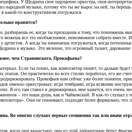
 специфика. У Щедрина свое ощущение оркестра, своя интерпрета
из народной музыки, потому что ты же вырос на ней, ты берешь то
е в какой-то конструктивизм погружался.
больше нравится?
, разбираешь ее, когда ты приходишь к тому, что понимаешь мыш
то можешь все это необъяснимое, невозможное собрать вместе. И п
, у артистов. А когда ты начинаешь погружаться, когда потихонь
Щедрина к музыке. Это явление, это огромный талант, дарование
жнее, чем Стравинского, Прокофьева?
материал. Если ты понял, как композитор пишет, то дальше будет
ых этапов. Он практически во всех стилях поработал, его же счи
 продирижировать. Прокофьев нам сейчас уже более понятен, пр
ходок именно оркестровых: игра тембрами, игра всякими инструм
пе. Я его там ставил и дирижировал, мне кажется, его очень лю
анинов ‒ это наша душа, как и Чайковский. Я как-то слушал у н
 композитора». Они не понимают, подходят более формально, что
ина. Во многих случаях первые сочинения так или иначе от
отом, когда они вырастают, они из этой лаборатории берут фрагм