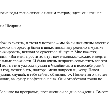
гие годы тесно связан с нашим театром, здесь он начинал
она Щедрина.
ожно сказать, я стоял у истоков ‒ мы были назначены вместе с
жно я и оркестр были в шоке, поскольку реально в музыке
ижировать, вставал за оркестровый пульт. Мне кажется,
ялся: «Вы меня простите, я тут вам немножко сложно навертел,
дельные сложности. И было очень непросто совместить все эти
И вот с этим ужасом я уехал в Челябинск, а в новосибирский
 год, может быть, полтора: меня попросили, когда Павел
лали, слушай, я тебе сейчас объясню…». После этого я встал
 лучшие, вы супер профессионалы». Они отработали точно по
 Варшаве на программе, посвященной ее дню рождения. Вместе