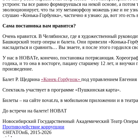
устроен: ты все равно формируешься на некой основе, а пото
эволюционирует, что ты эту метаморфозу можешь уже и не узнат
слушаю «Конька-Горбунка», частично я узнаю: да, вот это есть
Сама постановка вам нравится?
Очень нравится. В Челябинске, где я художественный руковод
Башкирский театр оперы и балета. Они привезли «Конька-Горбу
насладиться и сравнить… Вы знаете, я после этого гордился с
У нас в НОВАТе, конечно, постановка потрясающая. Хореограф
годика, и то она в восторге, пацану старшему 12 лет, и внучк
произведение.
Балет Р. Щедрина
«Конек-Горбунок»
под управлением Евгения 
Спектакль участвует в программе «Пушкинская карта».
Билеты ‒ на сайте novat.ru, в мобильном приложении и в театра
До встречи на балете! НОВАТ
Новосибирский Государственный Академический Театр Оперы 
Противодействие коррупции
©НГАТОиБ, 2015-2026