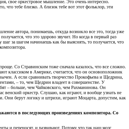
ция, свое оркестровое мышление. Это очень интересно.
, что тебе близко. А близок тебе вот этот фольклор, эти
ление автора, понимаешь, откуда возникло все это, тогда уже
олучается, что это здорово звучит. Но когда в первый раз
ку шаг за шагом начинаешь как бы выяснять, то получается, что
 композитора.
 проще. Со Стравинским тоже сначала казалось, что все сложно.
тают классиком в Америке, считается, что он основоположник
ивычен. А если сравнивать творчество Прокофьева и Щедрина,
ентами, ‒ то, чем Щедрин владеет в совершенстве. У
бят ‒ больше, чем Чайковского, чем Рахманинова. Он
ас венский оркестр. Слушаю, как играют, и вообще узнать не
 ли. Они берут логику и штрихи, играют Моцарта, допустим, как
ражаются в последующих произведениях композитора. Со
енты и переносят, и развивают. Потому что так наш мозг