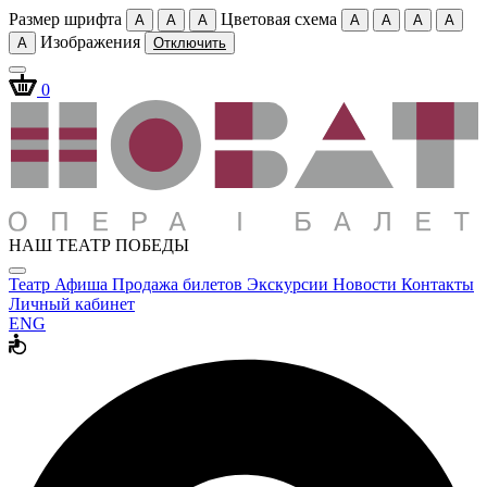
Размер шрифта
Цветовая схема
A
A
A
A
A
A
A
Изображения
A
Отключить
0
НАШ ТЕАТР ПОБЕДЫ
Театр
Афиша
Продажа билетов
Экскурсии
Новости
Контакты
Личный кабинет
ENG