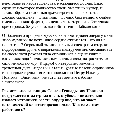
некоторые ее несовершенства, касающиеся формы. Было
сделано некоторое количество очень уместных купюр, и
таким образом целостная драматургия оперы оказалась
хорошо скреплена. «Опричник», думаю, был немного слабее
именно в плане формы, но ценность материала и блестящая
оркестровка, безусловно, достойны гения Чайковского.
От большего процента музыкального материала оперы у меня
либо мурашки по коже, либо сердце сжимается. Это ли не
показатель? Огромный эмоциональный спектр и мастерски
подобранный для его выражения инструментал: сносящая все
на своем пути роковая сила опричников в сцене клятвы,
вдохновляющий неимоверным оптимизмом, патриотизмом и
сплоченностью хор «К царю!», невероятно нежный
трепетный дуэт Андрея и Натальи, удалые пляски опричников
и народные сцены ‒ все это подвластно Петру Ильичу.
Поэтому «Опричник» не уступает зрелым работам
Чайковского.
Режиссер-постановщик Сергей Геннадьевич Новиков
погружается в материал очень глубоко, внимательно
изучает источники, и есть ощущение, что он знает
исторический контекст досконально. Как вам с ним
работалось?