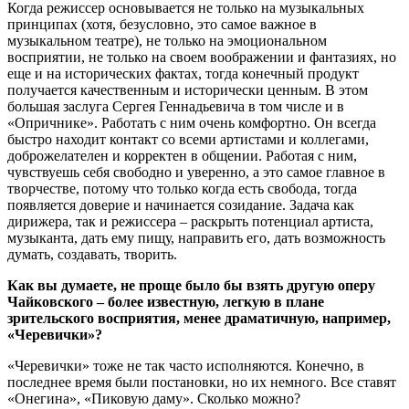
Когда режиссер основывается не только на музыкальных
принципах (хотя, безусловно, это самое важное в
музыкальном театре), не только на эмоциональном
восприятии, не только на своем воображении и фантазиях, но
еще и на исторических фактах, тогда конечный продукт
получается качественным и исторически ценным. В этом
большая заслуга Сергея Геннадьевича в том числе и в
«Опричнике». Работать с ним очень комфортно. Он всегда
быстро находит контакт со всеми артистами и коллегами,
доброжелателен и корректен в общении. Работая с ним,
чувствуешь себя свободно и уверенно, а это самое главное в
творчестве, потому что только когда есть свобода, тогда
появляется доверие и начинается созидание. Задача как
дирижера, так и режиссера ‒ раскрыть потенциал артиста,
музыканта, дать ему пищу, направить его, дать возможность
думать, создавать, творить.
Как вы думаете, не проще было бы взять другую оперу
Чайковского ‒ более известную, легкую в плане
зрительского восприятия, менее драматичную, например,
«Черевички»?
«Черевички» тоже не так часто исполняются. Конечно, в
последнее время были постановки, но их немного. Все ставят
«Онегина», «Пиковую даму». Сколько можно?