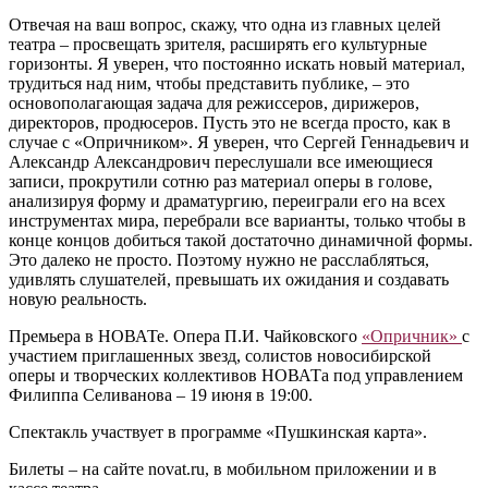
Отвечая на ваш вопрос, скажу, что одна из главных целей
театра ‒ просвещать зрителя, расширять его культурные
горизонты. Я уверен, что постоянно искать новый материал,
трудиться над ним, чтобы представить публике, ‒ это
основополагающая задача для режиссеров, дирижеров,
директоров, продюсеров. Пусть это не всегда просто, как в
случае с «Опричником». Я уверен, что Сергей Геннадьевич и
Александр Александрович переслушали все имеющиеся
записи, прокрутили сотню раз материал оперы в голове,
анализируя форму и драматургию, переиграли его на всех
инструментах мира, перебрали все варианты, только чтобы в
конце концов добиться такой достаточно динамичной формы.
Это далеко не просто. Поэтому нужно не расслабляться,
удивлять слушателей, превышать их ожидания и создавать
новую реальность.
Премьера в НОВАТе. Опера П.И. Чайковского
«Опричник»
с
участием приглашенных звезд, солистов новосибирской
оперы и творческих коллективов НОВАТа под управлением
Филиппа Селиванова ‒ 19 июня в 19:00.
Спектакль участвует в программе «Пушкинская карта».
Билеты ‒ на сайте novat.ru, в мобильном приложении и в