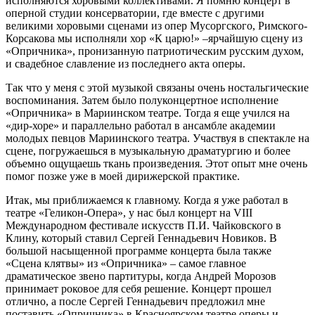
исполняются хоровыми коллективами. Я помню концерт в
оперной студии консерватории, где вместе с другими
великими хоровыми сценами из опер Мусоргского, Римского-
Корсакова мы исполняли хор «К царю!» ‒ярчайшую сцену из
«Опричника», пронизанную патриотическим русским духом,
и свадебное славление из последнего акта оперы.
Так что у меня с этой музыкой связаны очень ностальгические
воспоминания. Затем было полуконцертное исполнение
«Опричника» в Мариинском театре. Тогда я еще учился на
«дир-хоре» и параллельно работал в ансамбле академии
молодых певцов Мариинского театра. Участвуя в спектакле на
сцене, погружаешься в музыкальную драматургию и более
объемно ощущаешь ткань произведения. Этот опыт мне очень
помог позже уже в моей дирижерской практике.
Итак, мы приближаемся к главному. Когда я уже работал в
театре «Геликон-Опера», у нас был концерт на VIII
Международном фестивале искусств П.И. Чайковского в
Клину, который ставил Сергей Геннадьевич Новиков. В
большой насыщенной программе концерта была также
«Сцена клятвы» из «Опричника» ‒ самое главное
драматическое звено партитуры, когда Андрей Морозов
принимает роковое для себя решение. Концерт прошел
отлично, а после Сергей Геннадьевич предложил мне
поставить «Опричника» в Красноярском театре оперы и