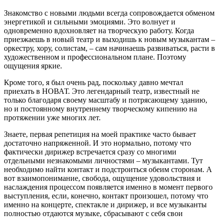
Знакомство с новыми людьми всегда сопровождается обменом
энергетикой и сильными эмоциями. Это волнует и
одновременно вдохновляет на творческую работу. Когда
приезжаешь в новый театр и выходишь к новым музыкантам –
оркестру, хору, солистам, – сам начинаешь развиваться, расти в
художественном и профессиональном плане. Поэтому
ощущения яркие.
Кроме того, я был очень рад, поскольку давно мечтал
приехать в НОВАТ. Это легендарный театр, известный не
только благодаря своему масштабу и потрясающему зданию,
но и постоянному внутреннему творческому кипению на
протяжении уже многих лет.
Знаете, первая репетиция на моей практике часто бывает
достаточно напряженной. И это нормально, потому что
фактически дирижер встречается сразу со многими
отдельными незнакомыми личностями ‒ музыкантами. Тут
необходимо найти контакт и подстроиться обеим сторонам. А
вот взаимопонимание, свобода, ощущение удовольствия и
наслаждения процессом появляется именно в момент первого
выступления, если, конечно, контакт произошел, потому что
именно на концерте, спектакле и дирижер, и все музыканты
полностью отдаются музыке, сбрасывают с себя свои