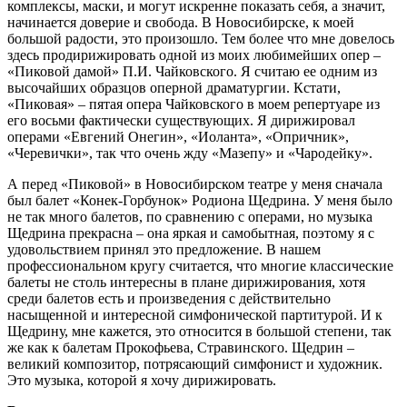
комплексы, маски, и могут искренне показать себя, а значит,
начинается доверие и свобода. В Новосибирске, к моей
большой радости, это произошло. Тем более что мне довелось
здесь продирижировать одной из моих любимейших опер ‒
«Пиковой дамой» П.И. Чайковского. Я считаю ее одним из
высочайших образцов оперной драматургии. Кстати,
«Пиковая» ‒ пятая опера Чайковского в моем репертуаре из
его восьми фактически существующих. Я дирижировал
операми «Евгений Онегин», «Иоланта», «Опричник»,
«Черевички», так что очень жду «Мазепу» и «Чародейку».
А перед «Пиковой» в Новосибирском театре у меня сначала
был балет «Конек-Горбунок» Родиона Щедрина. У меня было
не так много балетов, по сравнению с операми, но музыка
Щедрина прекрасна ‒ она яркая и самобытная, поэтому я с
удовольствием принял это предложение. В нашем
профессиональном кругу считается, что многие классические
балеты не столь интересны в плане дирижирования, хотя
среди балетов есть и произведения с действительно
насыщенной и интересной симфонической партитурой. И к
Щедрину, мне кажется, это относится в большой степени, так
же как к балетам Прокофьева, Стравинского. Щедрин ‒
великий композитор, потрясающий симфонист и художник.
Это музыка, которой я хочу дирижировать.