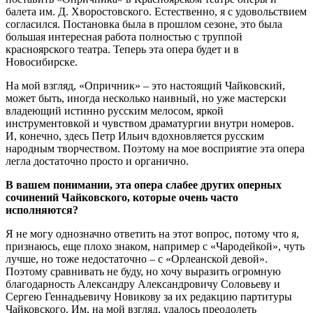
балета им. Д. Хворостовского. Естественно, я с удовольствием
согласился. Постановка была в прошлом сезоне, это была
большая интересная работа полностью с труппой
красноярского театра. Теперь эта опера будет и в
Новосибирске.
На мой взгляд, «Опричник» ‒ это настоящий Чайковский,
может быть, иногда несколько наивный, но уже мастерски
владеющий истинно русским мелосом, яркой
инструментовкой и чувством драматургии внутри номеров.
И, конечно, здесь Петр Ильич вдохновляется русским
народным творчеством. Поэтому на мое восприятие эта опера
легла достаточно просто и органично.
В вашем понимании, эта опера слабее других оперных
сочинений Чайковского, которые очень часто
исполняются?
Я не могу однозначно ответить на этот вопрос, потому что я,
признаюсь, еще плохо знаком, например с «Чародейкой», чуть
лучше, но тоже недостаточно ‒ с «Орлеанской девой».
Поэтому сравнивать не буду, но хочу выразить огромную
благодарность Александру Александровичу Соловьеву и
Сергею Геннадьевичу Новикову за их редакцию партитуры
Чайковского. Им, на мой взгляд, удалось преодолеть