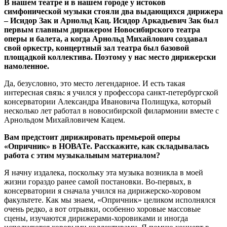
В нашем театре и в нашем городе у истоков
симфонической музыки стояли два выдающихся дирижера
‒ Исидор Зак и Арнольд Кац. Исидор Аркадьевич Зак был
первым главным дирижером Новосибирского театра
оперы и балета, а когда Арнольд Михайлович создавал
свой оркестр, концертный зал театра был базовой
площадкой коллектива. Поэтому у нас место дирижерски
намоленное.
Да, безусловно, это место легендарное. И есть такая
интересная связь: я учился у профессора санкт-петербургской
консерватории Александра Ивановича Полищука, который
несколько лет работал в новосибирской филармонии вместе с
Арнольдом Михайловичем Кацем.
Вам предстоит дирижировать премьерой оперы
«Опричник» в НОВАТе. Расскажите, как складывалась
работа с этим музыкальным материалом?
Я начну издалека, поскольку эта музыка возникла в моей
жизни гораздо ранее самой постановки. Во-первых, в
консерватории я сначала учился на дирижерско-хоровом
факультете. Как мы знаем, «Опричник» целиком исполнялся
очень редко, а вот отрывки, особенно хоровые массовые
сцены, изучаются дирижерами-хоровиками и иногда