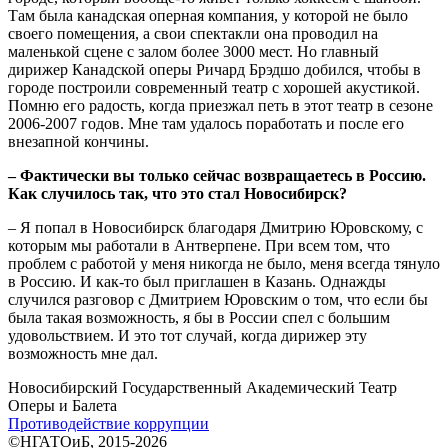
Там была канадская оперная компания, у которой не было
своего помещения, а свои спектакли она проводил на
маленькой сцене с залом более 3000 мест. Но главный
дирижер Канадской оперы Ричард Брэдшо добился, чтобы в
городе построили современный театр с хорошей акустикой.
Помню его радость, когда приезжал петь в этот театр в сезоне
2006-2007 годов. Мне там удалось поработать и после его
внезапной кончины.
– Фактически вы только сейчас возвращаетесь в Россию.
Как случилось так, что это стал Новосибирск?
– Я попал в Новосибирск благодаря Дмитрию Юровскому, с
которым мы работали в Антверпене. При всем том, что
проблем с работой у меня никогда не было, меня всегда тянуло
в Россию. И как-то был приглашен в Казань. Однажды
случился разговор с Дмитрием Юровским о том, что если бы
была такая возможность, я бы в России спел с большим
удовольствием. И это тот случай, когда дирижер эту
возможность мне дал.
Новосибирский Государственный Академический Театр
Оперы и Балета
Противодействие коррупции
©НГАТОиБ, 2015-2026