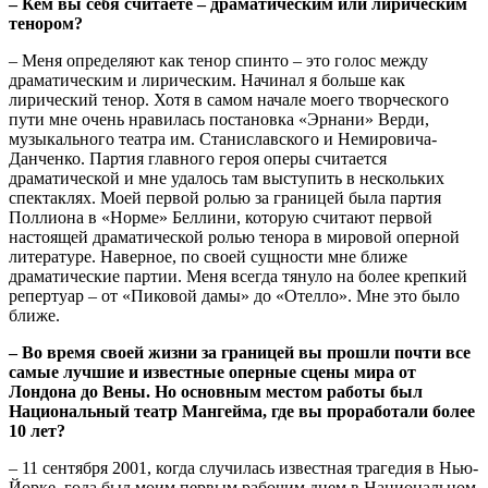
– Кем вы себя считаете – драматическим или лирическим
тенором?
– Меня определяют как тенор спинто – это голос между
драматическим и лирическим. Начинал я больше как
лирический тенор. Хотя в самом начале моего творческого
пути мне очень нравилась постановка «Эрнани» Верди,
музыкального театра им. Станиславского и Немировича-
Данченко. Партия главного героя оперы считается
драматической и мне удалось там выступить в нескольких
спектаклях. Моей первой ролью за границей была партия
Поллиона в «Норме» Беллини, которую считают первой
настоящей драматической ролью тенора в мировой оперной
литературе. Наверное, по своей сущности мне ближе
драматические партии. Меня всегда тянуло на более крепкий
репертуар – от «Пиковой дамы» до «Отелло». Мне это было
ближе.
– Во время своей жизни за границей вы прошли почти все
самые лучшие и известные оперные сцены мира от
Лондона до Вены. Но основным местом работы был
Национальный театр Мангейма, где вы проработали более
10 лет?
– 11 сентября 2001, когда случилась известная трагедия в Нью-
Йорке, года был моим первым рабочим днем в Национальном