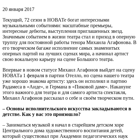
20 января 2017
Текущий, 72 сезон в НОВАТе богат интересными
музыкальными событиями: масштабные премьеры,
интересные дебюты, выступления приглашенных звезд.
Значимым событием в жизни театра стал и приход в оперную
труппу для постоянной работы тенора Михаила Агафонова. В
его творческом багаже исполнение самых знаменитых
оперных партий на лучших сценах мира, а начинал артист
свою вокальную карьеру на сцене Большого театра.
Впервые в новом статусе Михаил Агафонов выйдет на сцену
НОВАТа 1 февраля в партии Отелло, но сцена нашего театра
уже хорошо знакома артисту: здесь он исполнял и партию
Радамеса в «Аиде», и Германа в «Пиковой даме». Накануне
этого важного для театра и для самого артиста спектакля,
Михаил Агафонов рассказал о себе и своём творческом пути.
– Основы исполнительского искусства закладываются в
детстве. Как у вас это произошло?
– Заниматься музыкой я начал в старейшем детском хоре
Центрального дома художественного воспитания детей,
который существовал при Академии педагогических наук