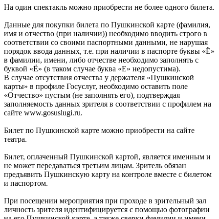
На один спектакль можно приобрести не более одного билета.
Данные для покупки билета по Пушкинской карте (фамилия,
имя и отчество (при наличии)) необходимо вводить строго в
соответствии со своими паспортными данными, не нарушая
порядок ввода данных, т.е. при наличии в паспорте буквы «Ё»
в фамилии, имени, либо отчестве необходимо заполнять с
буквой «Ё» (в таком случае буква «Е» недопустима).
В случае отсутствия отчества у держателя «Пушкинской
карты» в профиле Госуслуг, необходимо оставить поле
«Отчество» пустым (не заполнять его), подтверждая
заполняемость данных зрителя в соответствии с профилем на
сайте www.gosuslugi.ru.
Билет по Пушкинской карте можно приобрести на сайте
театра.
Билет, оплаченный Пушкинской картой, является именным и
не может передаваться третьим лицам. Зритель обязан
предъявить Пушкинскую карту на контроле вместе с билетом
и паспортом.
При посещении мероприятия при проходе в зрительный зал
личность зрителя идентифицируется с помощью фотографии
на его Пушкинской карте, а также сверки фамилии и имени,