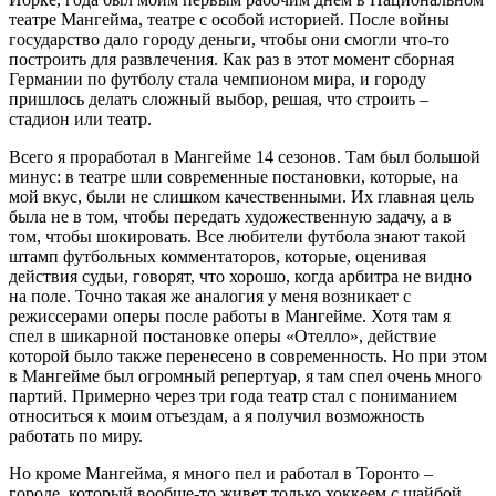
театре Мангейма, театре с особой историей. После войны
государство дало городу деньги, чтобы они смогли что-то
построить для развлечения. Как раз в этот момент сборная
Германии по футболу стала чемпионом мира, и городу
пришлось делать сложный выбор, решая, что строить –
стадион или театр.
Всего я проработал в Мангейме 14 сезонов. Там был большой
минус: в театре шли современные постановки, которые, на
мой вкус, были не слишком качественными. Их главная цель
была не в том, чтобы передать художественную задачу, а в
том, чтобы шокировать. Все любители футбола знают такой
штамп футбольных комментаторов, которые, оценивая
действия судьи, говорят, что хорошо, когда арбитра не видно
на поле. Точно такая же аналогия у меня возникает с
режиссерами оперы после работы в Мангейме. Хотя там я
спел в шикарной постановке оперы «Отелло», действие
которой было также перенесено в современность. Но при этом
в Мангейме был огромный репертуар, я там спел очень много
партий. Примерно через три года театр стал с пониманием
относиться к моим отъездам, а я получил возможность
работать по миру.
Но кроме Мангейма, я много пел и работал в Торонто –
городе, который вообще-то живет только хоккеем с шайбой.