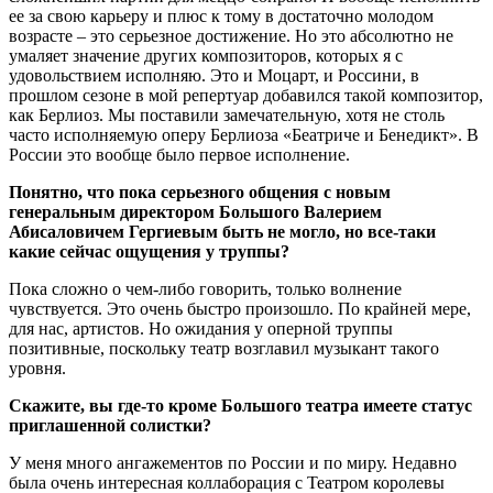
ее за свою карьеру и плюс к тому в достаточно молодом
возрасте – это серьезное достижение. Но это абсолютно не
умаляет значение других композиторов, которых я с
удовольствием исполняю. Это и Моцарт, и Россини, в
прошлом сезоне в мой репертуар добавился такой композитор,
как Берлиоз. Мы поставили замечательную, хотя не столь
часто исполняемую оперу Берлиоза «Беатриче и Бенедикт». В
России это вообще было первое исполнение.
Понятно, что пока серьезного общения с новым
генеральным директором Большого Валерием
Абисаловичем Гергиевым быть не могло, но все-таки
какие сейчас ощущения у труппы?
Пока сложно о чем-либо говорить, только волнение
чувствуется. Это очень быстро произошло. По крайней мере,
для нас, артистов. Но ожидания у оперной труппы
позитивные, поскольку театр возглавил музыкант такого
уровня.
Скажите, вы где-то кроме Большого театра имеете статус
приглашенной солистки?
У меня много ангажементов по России и по миру. Недавно
была очень интересная коллаборация с Театром королевы