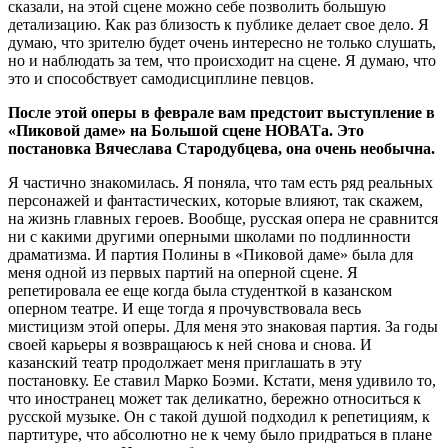
сказали, на этой сцене можно себе позволить большую
детализацию. Как раз близость к публике делает свое дело. Я
думаю, что зрителю будет очень интересно не только слушать,
но и наблюдать за тем, что происходит на сцене. Я думаю, что
это и способствует самодисциплине певцов.
После этой оперы в феврале вам предстоит выступление в
«Пиковой даме» на Большой сцене НОВАТа. Это
постановка Вячеслава Стародубцева, она очень необычна.
Я частично знакомилась. Я поняла, что там есть ряд реальных
персонажей и фантастических, которые влияют, так скажем,
на жизнь главных героев. Вообще, русская опера не сравнится
ни с какими другими оперными школами по подлинности
драматизма. И партия Полины в «Пиковой даме» была для
меня одной из первых партий на оперной сцене. Я
репетировала ее еще когда была студенткой в казанском
оперном театре. И еще тогда я прочувствовала весь
мистицизм этой оперы. Для меня это знаковая партия. За годы
своей карьеры я возвращаюсь к ней снова и снова. И
казанский театр продолжает меня приглашать в эту
постановку. Ее ставил Марко Боэми. Кстати, меня удивило то,
что иностранец может так деликатно, бережно относиться к
русской музыке. Он с такой душой подходил к репетициям, к
партитуре, что абсолютно не к чему было придраться в плане