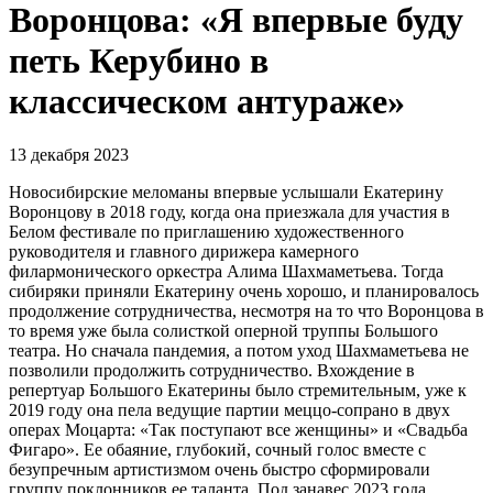
Воронцова: «Я впервые буду
петь Керубино в
классическом антураже»
13 декабря 2023
Новосибирские меломаны впервые услышали Екатерину
Воронцову в 2018 году, когда она приезжала для участия в
Белом фестивале по приглашению художественного
руководителя и главного дирижера камерного
филармонического оркестра Алима Шахмаметьева. Тогда
сибиряки приняли Екатерину очень хорошо, и планировалось
продолжение сотрудничества, несмотря на то что Воронцова в
то время уже была солисткой оперной труппы Большого
театра. Но сначала пандемия, а потом уход Шахмаметьева не
позволили продолжить сотрудничество. Вхождение в
репертуар Большого Екатерины было стремительным, уже к
2019 году она пела ведущие партии меццо-сопрано в двух
операх Моцарта: «Так поступают все женщины» и «Свадьба
Фигаро». Ее обаяние, глубокий, сочный голос вместе с
безупречным артистизмом очень быстро сформировали
группу поклонников ее таланта. Под занавес 2023 года