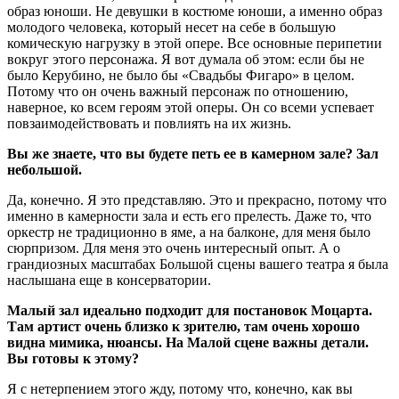
образ юноши. Не девушки в костюме юноши, а именно образ
молодого человека, который несет на себе в большую
комическую нагрузку в этой опере. Все основные перипетии
вокруг этого персонажа. Я вот думала об этом: если бы не
было Керубино, не было бы «Свадьбы Фигаро» в целом.
Потому что он очень важный персонаж по отношению,
наверное, ко всем героям этой оперы. Он со всеми успевает
повзаимодействовать и повлиять на их жизнь.
Вы же знаете, что вы будете петь ее в камерном зале? Зал
небольшой.
Да, конечно. Я это представляю. Это и прекрасно, потому что
именно в камерности зала и есть его прелесть. Даже то, что
оркестр не традиционно в яме, а на балконе, для меня было
сюрпризом. Для меня это очень интересный опыт. А о
грандиозных масштабах Большой сцены вашего театра я была
наслышана еще в консерватории.
Малый зал идеально подходит для постановок Моцарта.
Там артист очень близко к зрителю, там очень хорошо
видна мимика, нюансы. На Малой сцене важны детали.
Вы готовы к этому?
Я с нетерпением этого жду, потому что, конечно, как вы