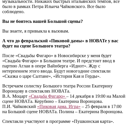
музыкальности. Никаких быстрых итальянских темпов, все
было в рамках Петра Ильича Чайковского. Все было
соблюдено.
Вы не боитесь нашей Большой сцены?
Вы знаете, я привыкла к вызовам.
А что до февральской «Пиковой дамы» в НОВАТе у вас
будет на сцене Большого театра?
После «Свадьбы Фигаро» в Новосибирске у меня будет
«Свадьба Фигаро» в Большом театре. И предстоит ввод в
партию Аглаи в опере Вайнберга «Идиот». Жду с
нетерпением этого ввода. Будут новогодние спектакли
«Сказка о царе Салтане», «История Кая и Герды».
Встречаем солистку Большого театра России Екатерину
Воронцову в спектаклях НОВАТа.
В.А. Моцарт
«Свадьба Фигаро»
– 14 декабря в 19:00 на Малой
сцене НОВАТа. Керубино – Екатерина Воронцова.
П.И. Чайковский
«Пиковая дама. Игра»
– 25 февраля в 17:00
на Большой сцене НОВАТа. Полина – Екатерина Воронцова.
Спектакли участвуют в программе «Пушкинская карта».