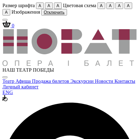
Размер шрифта
Цветовая схема
A
A
A
A
A
A
A
Изображения
A
Отключить
0
НАШ ТЕАТР ПОБЕДЫ
Театр
Афиша
Продажа билетов
Экскурсии
Новости
Контакты
Личный кабинет
ENG