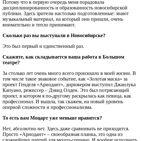
Потому что в первую очередь меня порадовала
дисциплинированность и образованность новосибирской
публики. Здесь зрители настолько подготовленные: знают
музыкальный материал, на который они пришли, очень
внимательно и тепло принимают.
Сколько раз вы выступали в Новосибирске?
Это был первый и единственный раз.
Скажите, как складывается ваша работа в Большом
театре?
За столько лет очень много всего произошло в моей жизни. В
том числе такое знаковое событие, как «Золотая маска» за
проект Генделя «Ариодант», дирижером выступил Джанлука
Капуано, режиссер – Дэвид Олден. Это был потрясающий
проект, в котором я по-другому раскрылась как певица, как
профессионал. И вышла, так скажем, на новый уровень
оперной сложности и профессионализма.
То есть вам Моцарт уже меньше нравится?
Нет, абсолютно нет. Здесь даже сравнивать не приходится.
Просто «Ариодант» – своеобразная планка, это одна из
сложнейших партий для меццо-сопрано. И вообще исполнить