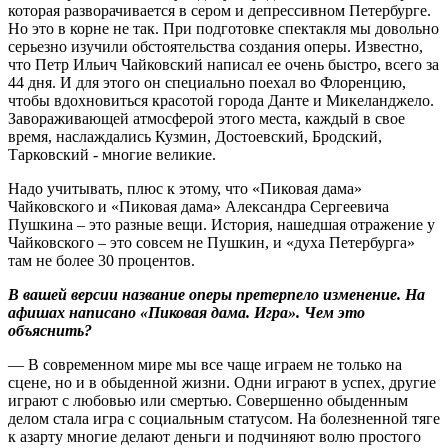
которая разворачивается в сером и депрессивном Петербурге.
Но это в корне не так. При подготовке спектакля мы довольно
серьезно изучили обстоятельства создания оперы. Известно,
что Петр Ильич Чайковский написал ее очень быстро, всего за
44 дня. И для этого он специально поехал во Флоренцию,
чтобы вдохновиться красотой города Данте и Микеланджело.
Завораживающей атмосферой этого места, каждый в свое
время, наслаждались Кузмин, Достоевский, Бродский,
Тарковский - многие великие.
Надо учитывать, плюс к этому, что «Пиковая дама»
Чайковского и «Пиковая дама» Александра Сергеевича
Пушкина – это разные вещи. История, нашедшая отражение у
Чайковского – это совсем не Пушкин, и «духа Петербурга»
там не более 30 процентов.
В вашей версии название оперы претерпело изменение. На
афишах написано «Пиковая дама. Игра». Чем это
объяснить?
— В современном мире мы все чаще играем не только на
сцене, но и в обыденной жизни. Одни играют в успех, другие
играют с любовью или смертью. Совершенно обыденным
делом стала игра с социальным статусом. На болезненной тяге
к азарту многие делают деньги и подчиняют волю простого