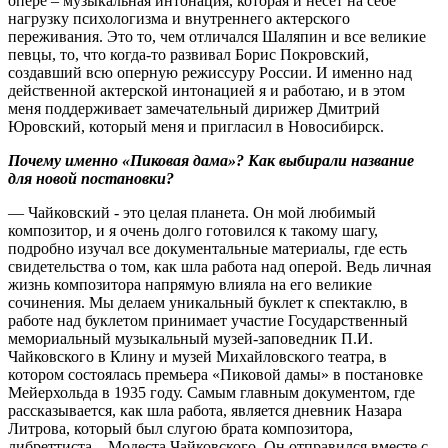
опере – музыкальная интонация, которая и несет на себе
нагрузку психологизма и внутреннего актерского
переживания. Это то, чем отличался Шаляпин и все великие
певцы, то, что когда-то развивал Борис Покровский,
создавший всю оперную режиссуру России. И именно над
действенной актерской интонацией я и работаю, и в этом
меня поддерживает замечательный дирижер Дмитрий
Юровский, который меня и пригласил в Новосибирск.
Почему именно «Пиковая дама»? Как выбирали название
для новой постановки?
— Чайковский - это целая планета. Он мой любимый
композитор, и я очень долго готовился к такому шагу,
подробно изучал все документальные материалы, где есть
свидетельства о том, как шла работа над оперой. Ведь личная
жизнь композитора напрямую влияла на его великие
сочинения. Мы делаем уникальный буклет к спектаклю, в
работе над буклетом принимает участие Государственный
мемориальный музыкальный музей-заповедник П.И.
Чайковского в Клину и музей Михайловского театра, в
котором состоялась премьера «Пиковой дамы» в постановке
Мейерхольда в 1935 году. Самым главным документом, где
рассказывается, как шла работа, является дневник Назара
Литрова, который был слугою брата композитора,
либреттиста – Модеста Чайковского. Он отправился вместе с