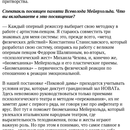
притворства.
Спектакль посвящен памяти Всеволода Мейерхольда. Что
вы вкладываете в это посвящение?
— Каждый оперный режиссер выбирает свою методику в
работе с артистом-певцом. Я стараюсь совместить три
знаковых для меня системы: это, прежде всего, «метод
физических действий» Константина Станиславского, который
разработал свою систему, опираясь на работу с великим
оперным певцом Федором Шаляпиным, во-вторых,
«психологический жест» Михаила Чехова, и, конечно же,
«биомеханика» Мейерхольда и его пластические приемы.
«Биомеханика» – первичность физической реакции по
отношению к реакции эмоциональной.
В нашей постановке «Пиковой дамы» приходится учитывать
условия игры, которые диктует грандиозный зал НОВАТа.
Здесь невозможно руководствоваться только приемами
психологического театра и методом «переживания», их не
заметят даже с первого ряда, не говоря уже про амфитеатр и
ярус. Вот тут и поможет биомеханика Мейерхольда, который
увлекался итальянским народным театром, где
выразительность телодвижения, позы и жесты играют
важную роль. Но при этом я понимаю, что самое главное в