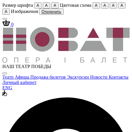
Размер шрифта
Цветовая схема
A
A
A
A
A
A
A
Изображения
A
Отключить
0
НАШ ТЕАТР ПОБЕДЫ
Театр
Афиша
Продажа билетов
Экскурсии
Новости
Контакты
Личный кабинет
ENG