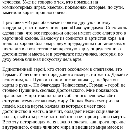
человека. Уже не говорю о тех, кто помешан на
компьютерных играх, квестах, покемонах, которые, по сути,
заменили карты прошлого века.
Приставка «Игра» обозначает совсем другую систему
координат, в которые я помещаю «Пиковую даму». Спектакль
сделан так, что все персонажи оперы имеют свое альтер эго в
карточной колоде. Каждому из солистов и артистов хора, а я
знаю их хорошо благодаря двум предыдущим постановкам, я
поставил в соответствие конкретную карту определенного
достоинства и масти, и в результате получилась история, по
духу очень близкая искусству дель арте.
Единственный герой, кто стоит особняком в спектакле, это
Герман. У него нет ни порядкового номера, ни масти. Давайте
вспомним, как Пушкин о нем писал: «никогда не брал он
карты в руки». Но благодаря Чайковскому, Герман – герой не
столько Пушкина, сколько Достоевского. Мне показалось
правильным противопоставить обычного человека «без
статуса» всему остальному миру. Он как будто смотрит на
людей, как на карты, каждая из которых имеет свое
достоинство и масть, а значит, обладает некой социальной
ролью, выйти за рамки которой означает проигрыш и смерть.
Всю эту историю для меня важно показать как противоречие
внутреннего, очень личного мира и внешнего мира масок и