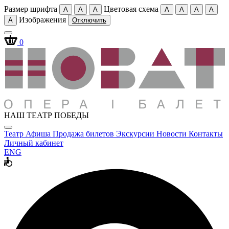
Размер шрифта
Цветовая схема
A
A
A
A
A
A
A
Изображения
A
Отключить
0
НАШ ТЕАТР ПОБЕДЫ
Театр
Афиша
Продажа билетов
Экскурсии
Новости
Контакты
Личный кабинет
ENG