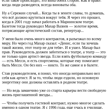
если такое происходит, это вина обеих сторон. Как в браке:
когда люди разводятся, всегда виноваты оба.
Ну а Сережин случай... Когда ты в зените славы, то думаешь,
что всё должно крутиться вокруг тебя. Я через это прошел,
когда в 2001 году начал работать в Мариинском театре.
Балетом тогда руководил Махар Вазиев — золотое время,
потрясающие артистический состав, репертуар...
У меня было очень много контрактов, я разъезжал по всему
миру. Но через год Махар сказал: «Денис, если ты хочешь
такой жизни, этот театр не для тебя». И я ушел. Махар был
прав. Руководитель должен заботиться о театре, а театр — это
не только один артист-звезда. Если взять футбольную команду
— есть Месси, и есть спортсмены, которые ему помогают
быть Месси. Он без них — никто. То же самое и в балете.
Став руководителем, я понял, что иногда неправильно вел
себя как артист. Я за то, чтобы люди ездили, но основную
энергетику они должны оставлять в родном театре.
— Но ведь заманчиво уже со старта карьеры вести свободную
жизнь приглашенной звезды...
— Чтобы получить гостевой контракт, нужно многое сделать
именно в одном театре. Я с 1996 года, еще учась в училище,