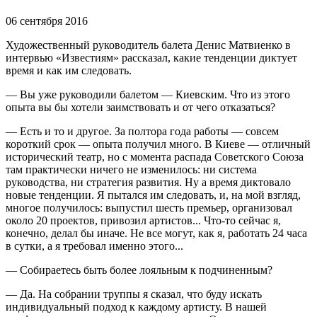
06 сентября 2016
Художественный руководитель балета Денис Матвиенко в
интервью «Известиям» рассказал, какие тенденции диктует
время и как им следовать.
— Вы уже руководили балетом — Киевским. Что из этого
опыта вы бы хотели заимствовать и от чего отказаться?
— Есть и то и другое. За полтора года работы — совсем
короткий срок — опыта получил много. В Киеве — отличный
исторический театр, но с момента распада Советского Союза
там практически ничего не изменилось: ни система
руководства, ни стратегия развития. Ну а время диктовало
новые тенденции. Я пытался им следовать, и, на мой взгляд,
многое получилось: выпустил шесть премьер, организовал
около 20 проектов, привозил артистов... Что-то сейчас я,
конечно, делал бы иначе. Не все могут, как я, работать 24 часа
в сутки, а я требовал именно этого...
— Собираетесь быть более лояльным к подчиненным?
— Да. На собрании труппы я сказал, что буду искать
индивидуальный подход к каждому артисту. В нашей