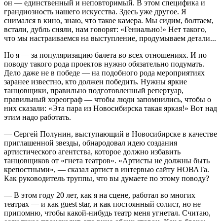
он — единственный и неповторимый. В этом специфика и
грандиозность нашего искусства. Здесь уже другое. Я
снимался в кино, знаю, что такое камера. Мы сидим, болтаем,
встали, дубль сняли, нам говорят: «Гениально!» Нет такого,
что мы настраиваемся на выступление, продумываем детали...
Но я — за популяризацию балета во всех отношениях. И по
поводу такого рода проектов нужно обязательно подумать.
Дело даже не в победе — на подобного рода мероприятиях
заранее известно, кто должен победить. Нужны яркие
танцовщики, правильно подготовленный репертуар,
правильный хореограф — чтобы люди запомнились, чтобы о
них сказали: «Эта пара из Новосибирска такая яркая!» Вот над
этим надо работать.
— Сергей Полунин, выступающий в Новосибирске в качестве
приглашенной звезды, обнародовал идею создания
артистического агентства, которое должно избавить
танцовщиков от «гнета театров». «Артисты не должны быть
крепостными», — сказал артист в интервью сайту НОВАТа.
Как руководитель труппы, что вы думаете по этому поводу?
— В этом году 20 лет, как я на сцене, работал во многих
театрах — и как guest star, и как постоянный солист, но не
припомню, чтобы какой-нибудь театр меня угнетал. Считаю,