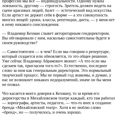
профессии мы все — индивидуальности. Одному нужна
лояльность, другому — строгость. Зритель должен видеть на
сцене красивых людей, балет — эстетический вид искусства.
Если артист не держит себя в форме — а это совокупность
многих вещей: уроки, классы, репетиции, диета, — у меня нет
к нему никакого снисхождения.
— Владимир Кехман слывет авторитарным гендиректором.
Вы обговаривали с ним, насколько самостоятельны будете в
своем руководстве?
— Самостоятелен — в чем? Если мы говорим о репертуаре,
который создается или обновляется, то это общее решение.
Уже сейчас Владимир Абрамович звонит: «А что если мы
сделаем так, пригласим того-то?». Естественно, последнее
слово за ним как генеральным директором. Это нормальный
творческий процесс. Мы не первый год знакомы, и думаю, у
нас не возникнет никаких недоразумений, иначе он бы меня
не позвал.
Что касается моего доверия к Кехману, то за время его
директорства в Михайловском театре каждый, кто там работал
— хореографы, артисты, педагоги, — что-то внес в создание
бренда «Михайловский театр». Хотя я не люблю слово
«бренд», но — получилось, и очень хорошо.