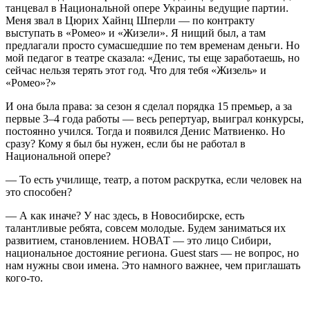
танцевал в Национальной опере Украины ведущие партии.
Меня звал в Цюрих Хайнц Шперли — по контракту
выступать в «Ромео» и «Жизели». Я нищий был, а там
предлагали просто сумасшедшие по тем временам деньги. Но
мой педагог в театре сказала: «Денис, ты еще заработаешь, но
сейчас нельзя терять этот год. Что для тебя «Жизель» и
«Ромео»?»
И она была права: за сезон я сделал порядка 15 премьер, а за
первые 3–4 года работы — весь репертуар, выиграл конкурсы,
постоянно учился. Тогда и появился Денис Матвиенко. Но
сразу? Кому я был бы нужен, если бы не работал в
Национальной опере?
— То есть училище, театр, а потом раскрутка, если человек на
это способен?
— А как иначе? У нас здесь, в Новосибирске, есть
талантливые ребята, совсем молодые. Будем заниматься их
развитием, становлением. НОВАТ — это лицо Сибири,
национальное достояние региона. Guest stars — не вопрос, но
нам нужны свои имена. Это намного важнее, чем приглашать
кого-то.