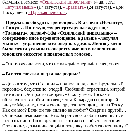
будущих премьер:
«Севильский цирюльник»
(4 августа),
«Летучая мышь»
(17 августа),
«Травиата»
(24 августа), «Дон
Паскуале» и
«Царская невеста»
.
– Предлагаю обсудить три вопроса. Вы спели «Иоланту»,
«Тоску»… По текущему репертуару нас ждут еще
«Травиата», опера-буффа «Севильский цирюльник» –
совершенно иное перевоплощение, а дальше «Летучая
мышь» – украшение всех оперных домов. Лично у меня
была мечта услышать оперетту именно в исполнении
хорошего оркестра и прекрасных голосов.
– Это такая оперетта, что не каждый оперный певец споет.
– Все эти спектакли для вас родные?
– Дело в том, что Скарпиа – полное попадание. Брутальный
персонаж, безусловно, злодей. Любящий, страстный, хитрый
и не юлит. Он просто говорит: «Я хочу тебя, Тоска» и
объясняется в любви похлеще, чем Каварадосси, который
рисует Мадонну, похожую на другую женщину, не на Тоску.
Как он мог? Если он так сильно ее любит? Скарпиа другой…
Он похож немножко на Яго. Берет свое, любит смешивать и
вкушать вина. Тоска для него – это жизнь, объект желания.
Словно паук, заманивающий в ловушку любимую женщину. С