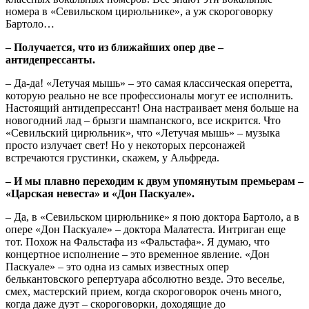
номера в «Севильском цирюльнике», а уж скороговорку
Бартоло…
– Получается, что из ближайших опер две –
антидепрессанты.
– Да-да! «Летучая мышь» – это самая классическая оперетта,
которую реально не все профессионалы могут ее исполнить.
Настоящий антидепрессант! Она настраивает меня больше на
новогодний лад – брызги шампанского, все искрится. Что
«Севильский цирюльник», что «Летучая мышь» – музыка
просто излучает свет! Но у некоторых персонажей
встречаются грустинки, скажем, у Альфреда.
– И мы плавно переходим к двум упомянутым премьерам –
«Царская невеста» и «Дон Паскуале».
– Да, в «Севильском цирюльнике» я пою доктора Бартоло, а в
опере «Дон Паскуале» – доктора Малатеста. Интриган еще
тот. Похож на Фальстафа из «Фальстафа». Я думаю, что
концертное исполнение – это временное явление. «Дон
Паскуале» – это одна из самых известных опер
белькантовского репертуара абсолютно везде. Это веселье,
смех, мастерский прием, когда скороговорок очень много,
когда даже дуэт – скороговорки, доходящие до