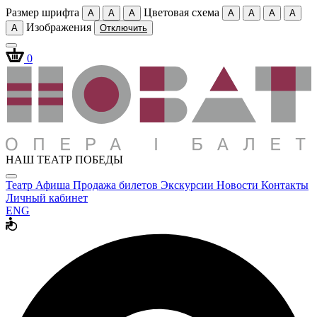
Размер шрифта
Цветовая схема
A
A
A
A
A
A
A
Изображения
A
Отключить
0
НАШ ТЕАТР ПОБЕДЫ
Театр
Афиша
Продажа билетов
Экскурсии
Новости
Контакты
Личный кабинет
ENG