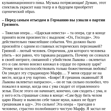
кульминационного пика. Музыка потрясающая! Думаю, этот
спектакль украсит наш театр и в будущем приобретет
сценический образ.
– Перед самым отъездом в Германию вы узнали о партии
Грязного.
– Тяжелая опера… «Царская невеста» – та опера, где в конце
принято всем произнести с выдохом: «Ох, Господи». Это
действительно тяжелейшие события. Что должно было
произойти с одним из главных исторических персонажей?
Грязной – лютый человек. Опричник, для которого человека
убить – все равно, что таракана раздавить. Почему он сознался
в своей интриге, связанной с убийством Лыкова – оклеветал
его и сам лично вонзил кинжал в сердце по приказу царя?
Этому могла поспособствовать только божественная любовь!
Он увидел эту страдающую Марфу.… У меня сердце не на
месте, когда я учу партию. «Бояре! Я грешник окаянный! Я
Лыкова оклеветал напрасно», – он ее так сильно полюбил, что
пожалел в конце, когда она с ума сходит от отравленного
зелья. После этого он начинает, конечно, сам сходить с ума, и
у него есть страшные слова в конце: «Сам буду бить челом
царю Ивану и вымолю себе такие муки, каких не будет
грешникам в аду». Это сильно! Эта опера – трагедия о
человеке, страстно полюбившего чистую Марфу. Я застал не