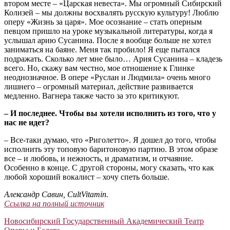
втором месте – «Царская невеста». Мы огромный Сибирский
Колизей – мы должны восхвалять русскую культуру! Люблю
оперу «Жизнь за царя». Мое осознание – стать оперным
певцом пришло на уроке музыкальной литературы, когда я
услышал арию Сусанина. После я вообще больше не хотел
заниматься на баяне. Меня так пробило! Я еще пытался
подражать. Сколько лет мне было… Ария Сусанина – кладезь
всего. Но, скажу вам честно, мое отношение к Глинке
неоднозначное. В опере «Руслан и Людмила» очень много
лишнего – огромный материал, действие развивается
медленно. Вагнера также часто за это критикуют.
– И последнее. Чтобы вы хотели исполнить из того, что у
нас не идет?
– Все-таки думаю, что «Риголетто». Я дошел до того, чтобы
исполнить эту топовую баритоновую партию. В этом образе
все – и любовь, и нежность, и драматизм, и отчаяние.
Особенно в конце. С другой стороны, могу сказать, что как
любой хороший вокалист – хочу спеть больше.
Александр Савин, СultVitamin.
Ссылка на полный источник
Новосибирский Государственный Академический Театр