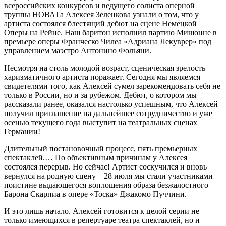
всероссийских конкурсов и ведущего солиста оперной
труппы НОВАТа Алексея Зеленкова узнали о том, что у
артиста состоялся блестящий дебют на сцене Немецкой
Оперы на Рейне. Наш баритон исполнил партию Мишонне в
премьере оперы Франческо Чилеа «Адриана Лекуврер» под
управлением маэстро Антонино Фольяни.
Несмотря на столь молодой возраст, сценическая зрелость
харизматичного артиста поражает. Сегодня мы являемся
свидетелями того, как Алексей сумел зарекомендовать себя не
только в России, но и за рубежом. Дебют, о котором мы
рассказали ранее, оказался настолько успешным, что Алексей
получил приглашение на дальнейшее сотрудничество и уже
осенью текущего года выступит на театральных сценах
Германии!
Длительный постановочный процесс, пять премьерных
спектаклей.… По объективным причинам у Алексея
состоялся перерыв. Но сейчас! Артист соскучился и вновь
вернулся на родную сцену – 28 июля мы стали участниками
поистине выдающегося воплощения образа безжалостного
Барона Скарпиа в опере «Тоска» Джакомо Пуччини.
И это лишь начало. Алексей готовится к целой серии не
только имеющихся в репертуаре театра спектаклей, но и