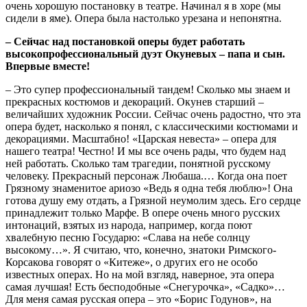
очень хорошую постановку в театре. Начинал я в хоре (мы
сидели в яме). Опера была настолько урезана и непонятна.
– Сейчас над постановкой оперы будет работать
высокопрофессиональный дуэт Окуневых – папа и сын.
Впервые вместе!
– Это супер профессиональный тандем! Сколько мы знаем и
прекрасных костюмов и декораций. Окунев старший –
величайших художник России. Сейчас очень радостно, что эта
опера будет, насколько я понял, с классическими костюмами и
декорациями. Масштабно! «Царская невеста» – опера для
нашего театра! Честно! И мы все очень рады, что будем над
ней работать. Сколько там трагедии, понятной русскому
человеку. Прекрасный персонаж Любаша.… Когда она поет
Грязному знаменитое ариозо «Ведь я одна тебя люблю»! Она
готова душу ему отдать, а Грязной неумолим здесь. Его сердце
принадлежит только Марфе. В опере очень много русских
интонаций, взятых из народа, например, когда поют
хвалебную песню Государю: «Слава на небе солнцу
высокому…». Я считаю, что, конечно, знатоки Римского-
Корсакова говорят о «Китеже», о других его не особо
известных операх. Но на мой взгляд, наверное, эта опера
самая лучшая! Есть бесподобные «Снегурочка», «Садко»…
Для меня самая русская опера – это «Борис Годунов», на