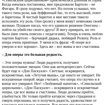
«Севильским цирюльником» приключилась длинная история.
Когда началась постановка, мне предложили Бартоло – не
Фигаро. Я сразу подумал, что нет. Но потом услышал, что
такого типа роли, как буффонный бас, то есть высокий, поют
и баритоны. Я чистый баритон и мне местами тяжело
исполнять эту роль. Они (роли) у меня живут немножко своей
жизнью. Пушкин писал, что его удивило решение Онегина –
пойти на убийство своего друга? Я могу приврать, но это
было (мне очень повезло с педагогами). Теперь я очень люблю
партию Бартоло – бурчащий дядька, любящий Розину. Роль и
опера очень приятные. У меня есть фраза: «В опере все
умерли и все хорошо». Здесь же – все живы и все счастливы.
– Для оперы это большая редкость.
– Эти оперы нужны! Люди радуются, получают
положительные эмоции. Они как антидепрессант. Сейчас
будет еще и «Дон Паскуале». Светлые, искрящиеся,
искрометные, как «Летучая мышь», где никто не умирает. Не
искушенные оперой люди считают, что опера это скучно и в
конце все умирают. Нет! «Любовный напиток», «Севильский
цирюльник», «Дон Паскуале» – искрящиеся и искрометные
оперы, где все живы и счастливы. Люди должны прийти,
улыбнуться. Не только пройти катарсис через страдания и
смерть персонажа, но и получить радость, удовольствие от
классных вокальных номеров. Все знают эти вокальные