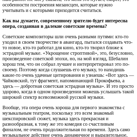
особенности построения мизансцен, которые нужно
учитывать и с которыми приходится считаться.
Как вы думаете, современному зрителю будет интересна
опера, созданная в далекие советские времена?
Советские композиторы шли очень разными путями: кто-то
уходил в своем творчестве в авангард, пытался создавать что-
то новое, кто-то работал для кино, кто-то творил ближе к
эстрадной музыке. «Укрощение строптивой», это, безусловно,
произведение советской эпохи, но, на мой взгляд, Шебалин
хорош тем, что он собрал лучшее и интерпретировал это по-
своему. Поэтому когда слушаешь его музыку, то находишь
какие-то очень удачные цитирования и узнаешь: «Вот здесь —
Чайковский, тут фрагмент, напоминающий Прокофьева, а
здесь — добротная советская эстрадная музыка». И это просто
здорово, когда в одном произведении можешь услышать такой
широкий спектр всевозможной русской музыки.
Вообще, эта опера очень хороша для первого знакомства с
музыкальным театром, поскольку это всем знакомый
шекспировский сюжет, музыка здесь прекрасная и
разнообразная, к тому же это комедия со счастливым
финалом, не очень продолжительная по времени. Здесь само
музыкальное действие очень динамичное и выразительное,