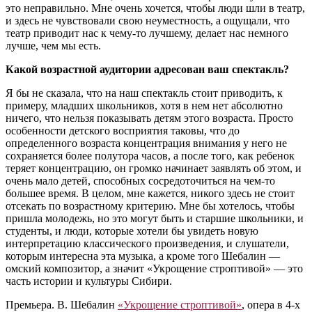
это неправильно. Мне очень хочется, чтобы люди шли в театр,
и здесь не чувствовали свою неуместность, а ощущали, что
театр приводит нас к чему-то лучшему, делает нас немного
лучше, чем мы есть.
Какой возрастной аудитории адресован ваш спектакль?
Я бы не сказала, что на наш спектакль стоит приводить, к
примеру, младших школьников, хотя в нем нет абсолютно
ничего, что нельзя показывать детям этого возраста. Просто
особенности детского восприятия таковы, что до
определенного возраста концентрация внимания у него не
сохраняется более полутора часов, а после того, как ребенок
теряет концентрацию, он громко начинает заявлять об этом, и
очень мало детей, способных сосредоточиться на чем-то
большее время. В целом, мне кажется, никого здесь не стоит
отсекать по возрастному критерию. Мне бы хотелось, чтобы
пришла молодежь, но это могут быть и старшие школьники, и
студенты, и люди, которые хотели бы увидеть новую
интерпретацию классического произведения, и слушатели,
которым интересна эта музыка, а кроме того Шебалин —
омский композитор, а значит «Укрощение строптивой» — это
часть истории и культуры Сибири.
Премьера. В. Шебалин
«Укрощение строптивой»
, опера в 4-х