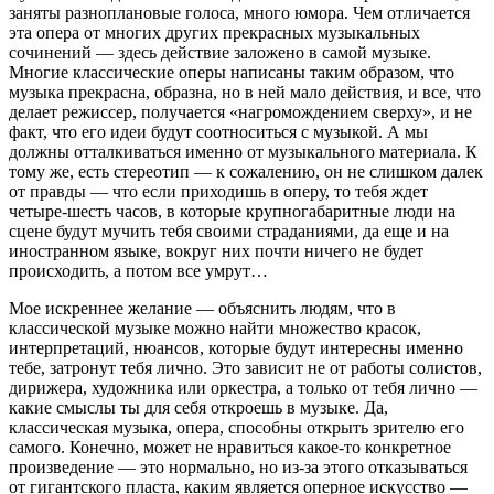
заняты разноплановые голоса, много юмора. Чем отличается
эта опера от многих других прекрасных музыкальных
сочинений — здесь действие заложено в самой музыке.
Многие классические оперы написаны таким образом, что
музыка прекрасна, образна, но в ней мало действия, и все, что
делает режиссер, получается «нагромождением сверху», и не
факт, что его идеи будут соотноситься с музыкой. А мы
должны отталкиваться именно от музыкального материала. К
тому же, есть стереотип — к сожалению, он не слишком далек
от правды — что если приходишь в оперу, то тебя ждет
четыре-шесть часов, в которые крупногабаритные люди на
сцене будут мучить тебя своими страданиями, да еще и на
иностранном языке, вокруг них почти ничего не будет
происходить, а потом все умрут…
Мое искреннее желание — объяснить людям, что в
классической музыке можно найти множество красок,
интерпретаций, нюансов, которые будут интересны именно
тебе, затронут тебя лично. Это зависит не от работы солистов,
дирижера, художника или оркестра, а только от тебя лично —
какие смыслы ты для себя откроешь в музыке. Да,
классическая музыка, опера, способны открыть зрителю его
самого. Конечно, может не нравиться какое-то конкретное
произведение — это нормально, но из-за этого отказываться
от гигантского пласта, каким является оперное искусство —