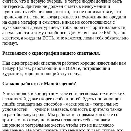
считаю, что в первую очередь, в театре людям должно быть
интересно. Зритель не должен сидеть в недоумении и
чувствовать себя неловко, оттого, что не понимает все, что
происходит на сцене, когда режиссер и художник нагородили
на сцене метафор и смыслов, никак не соотносящихся с
музыкальной драматургией, чтобы добиться оригинальности,
актуальности и тому подобного. Для меня важнее БЫТЬ, а не
казаться, а когда ты ЕСТЬ, мне кажется, люди тебя обязательно
поймут.
Расскажите о сценографии вашего спектакля.
Над сценографией спектакля работает хорошо известный вам
Тимур Гуляев, работающий в НОВАТе, потрясающий
художник, хорошо знающий эту сцену.
Сложно работать с Малой сценой?
У постановок в концертном зале есть несколько технических
сложностей, даже скорее особенностей. Здесь постановщик
лишён стандартных способов «маскировки» театральных
условностей — кулис и занавеса, близость к зрителю также
играет большую роль. Мы работаем в прямом контакте со
зрителем, поэтому не можем позволить себе слишком
широкие и театральные жесты, чтобы это не выглядело
наигранно. Не могу сказать, что меня это пугает, скорее, это