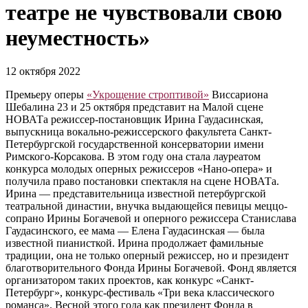
театре не чувствовали свою
неуместность»
12 октября 2022
Премьеру оперы
«Укрощение строптивой»
Виссариона
Шебалина 23 и 25 октября представит на Малой сцене
НОВАТа режиссер-постановщик Ирина Гаудасинская,
выпускница вокально-режиссерского факультета Санкт-
Петербургской государственной консерватории имени
Римского-Корсакова. В этом году она стала лауреатом
конкурса молодых оперных режиссеров «Нано-опера» и
получила право постановки спектакля на сцене НОВАТа.
Ирина — представительница известной петербургской
театральной династии, внучка выдающейся певицы меццо-
сопрано Ирины Богачевой и оперного режиссера Станислава
Гаудасинского, ее мама — Елена Гаудасинская — была
известной пианисткой. Ирина продолжает фамильные
традиции, она не только оперный режиссер, но и президент
благотворительного Фонда Ирины Богачевой. Фонд является
организатором таких проектов, как конкурс «Санкт-
Петербург», конкурс-фестиваль «Три века классического
романса». Весной этого года как президент Фонда в