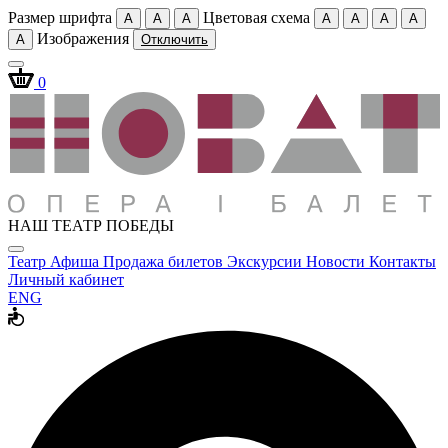
Размер шрифта
Цветовая схема
A
A
A
A
A
A
A
Изображения
A
Отключить
0
НАШ ТЕАТР ПОБЕДЫ
Театр
Афиша
Продажа билетов
Экскурсии
Новости
Контакты
Личный кабинет
ENG