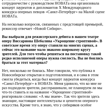
сотрудничестве с руководством НОВАТа она организовала
концерт лауреатов и дипломантов X Международного
конкурса оперных певцов «Санкт-Петербург» на Малой сцене
НОВАТа.
На несколько вопросов, связанных с предстоящей премьерой,
режиссер отвечает «Новой Сибири».
Вы выбрали для режиссерского дебюта в нашем театре
оперу Виссариона Шебалина «Укрощение строптивой». В
советское время эту оперу ставили на многих сценах, а
сейчас это название мало знакомо широкому кругу
зрителей. Для того чтобы решиться на постановку такой
редко исполняемой оперы нужна смелость. Вы не боялись
браться за этот материал?
Нет, нисколько не боялась. Мне говорили, что публика в
Новосибирске открытая и подготовленная, и я сама в этом
смогла убедиться, когда был концерт лауреатов конкурса
«Санкт-Петербург» в НОВАТе. Меня удивило, что ко мне не
раз подходили зрители, расспрашивали, не планируем ли мы
что-то ставить и на название «Укрощение строптивой»
реагировали словами: «А мы знаем». Так что зрители здесь
знающие, настоящие интеллектуалы и ценители оперного
искусства. Кроме того, я знаю, что у сибиряков особое