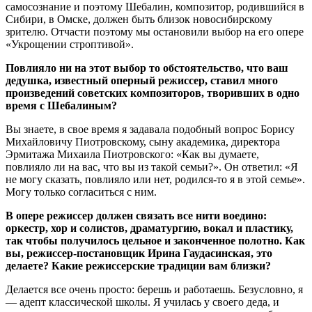
самосознание и поэтому Шебалин, композитор, родившийся в
Сибири, в Омске, должен быть близок новосибирскому
зрителю. Отчасти поэтому мы остановили выбор на его опере
«Укрощении строптивой».
Повлияло ни на этот выбор то обстоятельство, что ваш
дедушка, известный оперный режиссер, ставил много
произведений советских композиторов, творивших в одно
время с Шебалиным?
Вы знаете, в свое время я задавала подобный вопрос Борису
Михайловичу Пиотровскому, сыну академика, директора
Эрмитажа Михаила Пиотровского: «Как вы думаете,
повлияло ли на вас, что вы из такой семьи?». Он ответил: «Я
не могу сказать, повлияло или нет, родился-то я в этой семье».
Могу только согласиться с ним.
В опере режиссер должен связать все нити воедино:
оркестр, хор и солистов, драматургию, вокал и пластику,
так чтобы получилось цельное и законченное полотно. Как
вы, режиссер-постановщик Ирина Гаудасинская, это
делаете? Какие режиссерские традиции вам близки?
Делается все очень просто: берешь и работаешь. Безусловно, я
— адепт классической школы. Я училась у своего деда, и