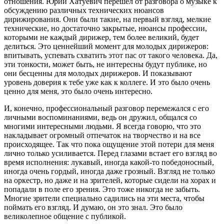
отношения. Юрий Хатуевич перешел от разговора о музыке к
обсуждению различных технических нюансов
дирижирования. Они были такие, на первый взгляд, мелкие
технические, но достаточно закрытые, нюансы профессии,
которыми не каждый дирижер, тем более великий, будет
делиться. Это ценнейший момент для молодых дирижеров:
впитывать, успевать схватить этот пас от такого человека. Да,
эти тонкости, может быть, не интересны будут публике, но
они бесценны для молодых дирижеров. И показывают
уровень доверия к тебе уже как к коллеге. И это было очень
ценно для меня, это было очень интересно.
И, конечно, профессиональный разговор перемежался с его
личными воспоминаниями, ведь он дружил, общался со
многими интересными людьми. Я всегда говорю, что это
накладывает огромный отпечаток на творчество и на все
происходящее. Так что пока ощущение этой потери для меня
лично только усиливается. Перед глазами встает его взгляд во
время исполнения: лукавый, иногда какой-то победоносный,
иногда очень гордый, иногда даже грозный. Взгляд не только
на оркестр, но даже и на зрителей, которые сидели на хорах и
попадали в поле его зрения. Это тоже никогда не забыть.
Многие зрители специально садились на эти места, чтобы
поймать его взгляд. И думаю, он это знал. Это было
великолепное общение с публикой.