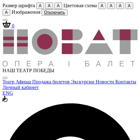
Размер шрифта
Цветовая схема
A
A
A
A
A
A
A
Изображения
A
Отключить
0
НАШ ТЕАТР ПОБЕДЫ
Театр
Афиша
Продажа билетов
Экскурсии
Новости
Контакты
Личный кабинет
ENG