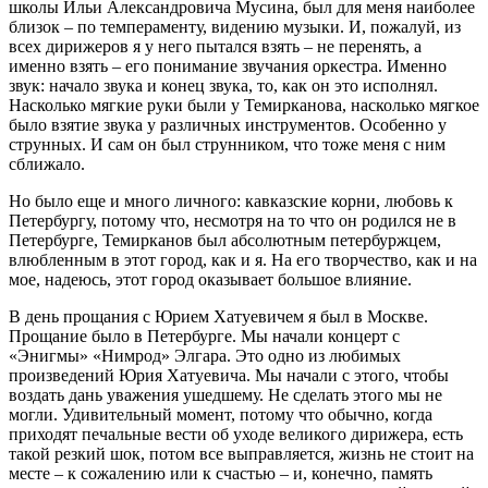
школы Ильи Александровича Мусина, был для меня наиболее
близок – по темпераменту, видению музыки. И, пожалуй, из
всех дирижеров я у него пытался взять – не перенять, а
именно взять – его понимание звучания оркестра. Именно
звук: начало звука и конец звука, то, как он это исполнял.
Насколько мягкие руки были у Темирканова, насколько мягкое
было взятие звука у различных инструментов. Особенно у
струнных. И сам он был струнником, что тоже меня с ним
сближало.
Но было еще и много личного: кавказские корни, любовь к
Петербургу, потому что, несмотря на то что он родился не в
Петербурге, Темирканов был абсолютным петербуржцем,
влюбленным в этот город, как и я. На его творчество, как и на
мое, надеюсь, этот город оказывает большое влияние.
В день прощания с Юрием Хатуевичем я был в Москве.
Прощание было в Петербурге. Мы начали концерт с
«Энигмы» «Нимрод» Элгара. Это одно из любимых
произведений Юрия Хатуевича. Мы начали с этого, чтобы
воздать дань уважения ушедшему. Не сделать этого мы не
могли. Удивительный момент, потому что обычно, когда
приходят печальные вести об уходе великого дирижера, есть
такой резкий шок, потом все выправляется, жизнь не стоит на
месте – к сожалению или к счастью – и, конечно, память