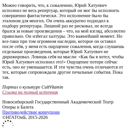
Можно говорить, что, к сожалению, Юрий Хатуевич
исполнил не весь репертуар, который он мог бы исполнить
совершенно фантастически. Это исполнение было бы
эталоном для многих. Он очень аккуратно подходил к
подбору репертуара. Лишний раз не рисковал, не всегда
брался за новые произведения – что, на мой взгляд, абсолютно
правильно. Он избегал халтуры. Это важнейший момент. Но
все-таки при том огромном наследии, которое он оставил
после себя, у меня есть ощущение сожаления, когда слушаешь
отдельные произведения, которые Юрий Хатуевич не
дирижировал. Ловишь себя на мысли: «Как бы я хотел, чтобы
Юрий Хатуевич исполнил это!» Ощущение потери сейчас
есть, оно не уменьшается. И эти чувства очень отличаются от
тех, которые сопровождали другие печальные события. Пока
так.
Портал о культуре CultVitamin
Ссылка на полный источник
Новосибирский Государственный Академический Театр
Оперы и Балета
Противодействие коррупции
©НГАТОиБ, 2015-2026