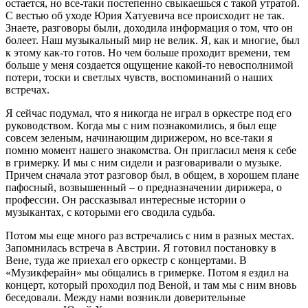
остается, но все-таки постепенно свыкаешься с такой утратой.
С вестью об уходе Юрия Хатуевича все происходит не так.
Знаете, разговоры были, доходила информация о том, что он
болеет. Наш музыкальный мир не велик. Я, как и многие, был
к этому как-то готов. Но чем больше проходит времени, тем
больше у меня создается ощущение какой-то невосполнимой
потери, тоски и светлых чувств, воспоминаний о наших
встречах.
Я сейчас подумал, что я никогда не играл в оркестре под его
руководством. Когда мы с ним познакомились, я был еще
совсем зеленым, начинающим дирижером, но все-таки я
помню момент нашего знакомства. Он пригласил меня к себе
в гримерку. И мы с ним сидели и разговаривали о музыке.
Причем сначала этот разговор был, в общем, в хорошем плане
пафосный, возвышенный – о предназначении дирижера, о
профессии. Он рассказывал интересные истории о
музыкантах, с которыми его сводила судьба.
Потом мы еще много раз встречались с ним в разных местах.
Запомнилась встреча в Австрии. Я готовил постановку в
Вене, туда же приехал его оркестр с концертами. В
«Музикферайн» мы общались в гримерке. Потом я ездил на
концерт, который проходил под Веной, и там мы с ним вновь
беседовали. Между нами возникли доверительные