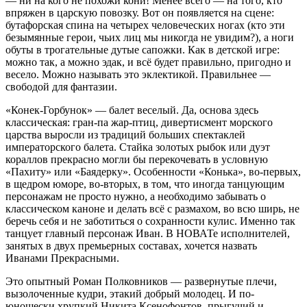
— ни на кого не похожи кони! Менее всего — на того, кто
впряжен в царскую повозку. Вот он появляется на сцене:
бутафорская спина на четырех человеческих ногах (кто эти
безымянные герои, чьих лиц мы никогда не увидим?), а ноги
обуты в трогательные дутые сапожки. Как в детской игре:
можно так, а можно эдак, и всё будет правильно, пригодно и
весело. Можно называть это эклектикой. Правильнее —
свободой для фантазии.
«Конек-Горбунок» — балет веселый. Да, основа здесь
классическая: гран-па жар-птиц, дивертисмент морского
царства выросли из традиций больших спектаклей
императорского балета. Стайка золотых рыбок или дуэт
кораллов прекрасно могли бы перекочевать в условную
«Пахиту» или «Баядерку». Особенности «Конька», во-первых,
в щедром юморе, во-вторых, в том, что иногда танцующим
персонажам не просто нужно, а необходимо забывать о
классическом каноне и делать всё с размахом, во всю ширь, не
беречь себя и не заботиться о сохранности кулис. Именно так
танцует главный персонаж Иван. В НОВАТе исполнителей,
занятых в двух премьерных составах, хочется назвать
Иванами Прекрасными.
Это опытный Роман Полковников — развернутые плечи,
вызолоченные кудри, этакий добрый молодец. И по-
юношески хрупкий Никита Ксенофонтов, прыгучий и