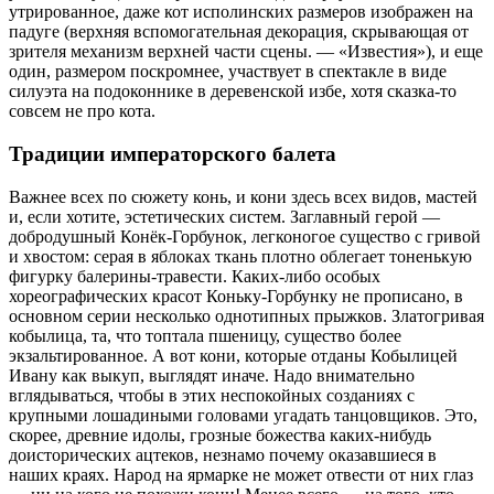
утрированное, даже кот исполинских размеров изображен на
падуге (верхняя вспомогательная декорация, скрывающая от
зрителя механизм верхней части сцены. — «Известия»), и еще
один, размером поскромнее, участвует в спектакле в виде
силуэта на подоконнике в деревенской избе, хотя сказка-то
совсем не про кота.
Традиции императорского балета
Важнее всех по сюжету конь, и кони здесь всех видов, мастей
и, если хотите, эстетических систем. Заглавный герой —
добродушный Конёк-Горбунок, легконогое существо с гривой
и хвостом: серая в яблоках ткань плотно облегает тоненькую
фигурку балерины-травести. Каких-либо особых
хореографических красот Коньку-Горбунку не прописано, в
основном серии несколько однотипных прыжков. Златогривая
кобылица, та, что топтала пшеницу, существо более
экзальтированное. А вот кони, которые отданы Кобылицей
Ивану как выкуп, выглядят иначе. Надо внимательно
вглядываться, чтобы в этих неспокойных созданиях с
крупными лошадиными головами угадать танцовщиков. Это,
скорее, древние идолы, грозные божества каких-нибудь
доисторических ацтеков, незнамо почему оказавшиеся в
наших краях. Народ на ярмарке не может отвести от них глаз