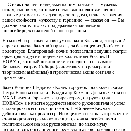
— Это акт нашей поддержки вашим близким — мужьям,
отцам, сыновьям, которые сейчас выполняют жизненно
важные для всех нас задачи вдали от дома, и знак уважения к
вашей стойкости, мужеству и терпению, — сказал он. — Вы
должны знать, что вас поддерживают миллионы
новосибирцев и жителей нашего региона.
Начало «Открытому занавесу» положил Большой, который 2
апреля показал балет «Спартак» для беженцев из Донбасса и
волонтеров. Благородный почин подхватили ведущие театры,
оркестры и другие творческие коллективы России. В
НОВАТе, который поклонники с гордостью называют
Большим театром Сибири (сопоставим по размерам и
творческим амбициям) патриотическая акция совпала с
премьерой.
Балет Родиона Щедрина «Конек-горбунок» на сюжет сказки
Петра Ершова поставил Владимир Кехман. До назначения во
МХАТ имени Горького гендиректором, он руководил
НОВАТом в качестве художественного руководителя и успел
спланировать его текущий сезон. В «Коньке» Кехман
дебютировал как режиссер. Но в целом спектакль отражает не
столько режиссерскую концепцию, сколько особенности
политики Кехмана как руководителя: по максимуму
использовать объединенные ресурсы театров, находящихся в