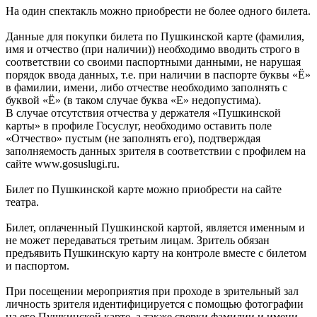
На один спектакль можно приобрести не более одного билета.
Данные для покупки билета по Пушкинской карте (фамилия,
имя и отчество (при наличии)) необходимо вводить строго в
соответствии со своими паспортными данными, не нарушая
порядок ввода данных, т.е. при наличии в паспорте буквы «Ё»
в фамилии, имени, либо отчестве необходимо заполнять с
буквой «Ё» (в таком случае буква «Е» недопустима).
В случае отсутствия отчества у держателя «Пушкинской
карты» в профиле Госуслуг, необходимо оставить поле
«Отчество» пустым (не заполнять его), подтверждая
заполняемость данных зрителя в соответствии с профилем на
сайте www.gosuslugi.ru.
Билет по Пушкинской карте можно приобрести на сайте
театра.
Билет, оплаченный Пушкинской картой, является именным и
не может передаваться третьим лицам. Зритель обязан
предъявить Пушкинскую карту на контроле вместе с билетом
и паспортом.
При посещении мероприятия при проходе в зрительный зал
личность зрителя идентифицируется с помощью фотографии
на его Пушкинской карте, а также сверки фамилии и имени,