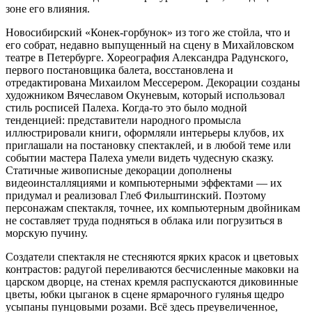
зоне его влияния.
Новосибирский «Конек-горбунок» из того же стойла, что и
его собрат, недавно выпущенный на сцену в Михайловском
театре в Петербурге. Хореография Александра Радунского,
первого постановщика балета, восстановлена и
отредактирована Михаилом Мессерером. Декорации созданы
художником Вячеславом Окуневым, который использовал
стиль росписей Палеха. Когда-то это было модной
тенденцией: представители народного промысла
иллюстрировали книги, оформляли интерьеры клубов, их
приглашали на постановку спектаклей, и в любой теме или
событии мастера Палеха умели видеть чудесную сказку.
Статичные живописные декорации дополнены
видеоинсталляциями и компьютерными эффектами — их
придумал и реализовал Глеб Фильштинский. Поэтому
персонажам спектакля, точнее, их компьютерным двойникам
не составляет труда подняться в облака или погрузиться в
морскую пучину.
Создатели спектакля не стесняются ярких красок и цветовых
контрастов: радугой переливаются бесчисленные маковки на
царском дворце, на стенах кремля распускаются диковинные
цветы, юбки цыганок в сцене ярмарочного гулянья щедро
усыпаны пунцовыми розами. Всё здесь преувеличенное,