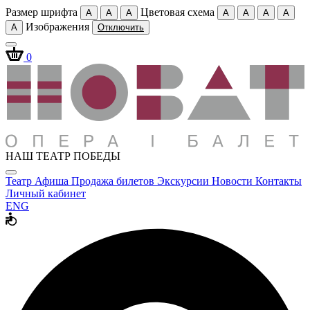
Размер шрифта
Цветовая схема
A
A
A
A
A
A
A
Изображения
A
Отключить
0
НАШ ТЕАТР ПОБЕДЫ
Театр
Афиша
Продажа билетов
Экскурсии
Новости
Контакты
Личный кабинет
ENG