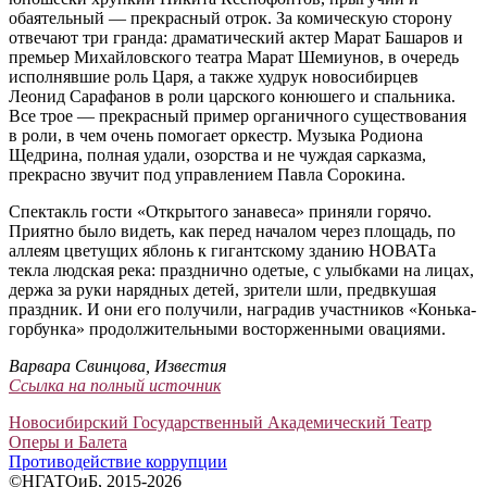
обаятельный — прекрасный отрок. За комическую сторону
отвечают три гранда: драматический актер Марат Башаров и
премьер Михайловского театра Марат Шемиунов, в очередь
исполнявшие роль Царя, а также худрук новосибирцев
Леонид Сарафанов в роли царского конюшего и спальника.
Все трое — прекрасный пример органичного существования
в роли, в чем очень помогает оркестр. Музыка Родиона
Щедрина, полная удали, озорства и не чуждая сарказма,
прекрасно звучит под управлением Павла Сорокина.
Спектакль гости «Открытого занавеса» приняли горячо.
Приятно было видеть, как перед началом через площадь, по
аллеям цветущих яблонь к гигантскому зданию НОВАТа
текла людская река: празднично одетые, с улыбками на лицах,
держа за руки нарядных детей, зрители шли, предвкушая
праздник. И они его получили, наградив участников «Конька-
горбунка» продолжительными восторженными овациями.
Варвара Свинцова, Известия
Ссылка на полный источник
Новосибирский Государственный Академический Театр
Оперы и Балета
Противодействие коррупции
©НГАТОиБ, 2015-2026