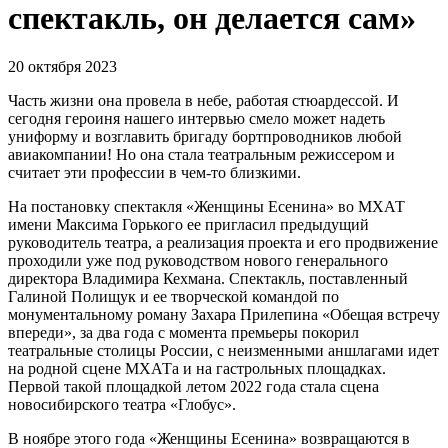
спектакль, он делается сам»
20 октября 2023
Часть жизни она провела в небе, работая стюардессой. И
сегодня героиня нашего интервью смело может надеть
униформу и возглавить бригаду бортпроводников любой
авиакомпании! Но она стала театральным режиссером и
считает эти профессии в чем-то близкими.
На постановку спектакля «Женщины Есенина» во МХАТ
имени Максима Горького ее пригласил предыдущий
руководитель театра, а реализация проекта и его продвижение
проходили уже под руководством нового генерального
директора Владимира Кехмана. Спектакль, поставленный
Галиной Полищук и ее творческой командой по
монументальному роману Захара Прилепина «Обещая встречу
впереди», за два года с момента премьеры покорил
театральные столицы России, с неизменными аншлагами идет
на родной сцене МХАТа и на гастрольных площадках.
Первой такой площадкой летом 2022 года стала сцена
новосибирского театра «Глобус».
В ноябре этого года «Женщины Есенина» возвращаются в