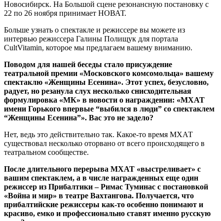
Новосибирск. На Большой сцене резонансную постановку с
22 по 26 ноября принимает НОВАТ.
Больше узнать о спектакле и режиссере вы можете из
интервью режиссера Галины Полищук для портала
CultVitamin, которое мы предлагаем вашему вниманию.
Поводом для нашей беседы стало присуждение
театральной премии «Московского комсомольца» вашему
спектаклю «Женщины Есенина». Этот успех, безусловно,
радует, но резанула слух несколько снисходительная
формулировка «МК» в новости о награждении: «МХАТ
имени Горького впервые “выбился в люди” со спектаклем
“Женщины Есенина”». Вас это не задело?
Нет, ведь это действительно так. Какое-то время МХАТ
существовал несколько оторвано от всего происходящего в
театральном сообществе.
После длительного перерыва МХАТ «выстреливает» с
вашим спектаклем, а в числе награжденных еще один
режиссер из Прибалтики – Римас Туминас с постановкой
«Война и мир» в театре Вахтангова. Получается, что
прибалтийские режиссеры как-то особенно понимают и
красиво, емко и профессионально ставят именно русскую