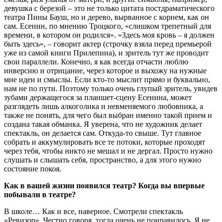
девушка с березой – это не только цитата постдраматического
театра Пины Бауш, но и дерево, вырванное с корнем, как он
сам. Есенин, по мнению Троцкого, «слишком трепетный для
времени, в котором он родился». «Здесь моя кровь – я должен
быть здесь», – говорит актер (строчку взяла перед премьерой
уже из самой книги Прилепина), и зритель тут же проводит
свои параллели. Конечно, я как всегда отчасти люблю
инверсию и отрицание, через которое и выхожу на нужные
мне идеи и смыслы. Если кто-то мыслит прямо и буквально,
нам не по пути. Поэтому только очень глупый зритель, увидев
зубами держащегося за планшет-сцену Есенина, может
разглядеть лишь алкоголика и невменяемого любовника, а
также не понять, для чего был выбран именно такой прием и
создана такая обманка. Я уверена, что не художник делает
спектакль, он делается сам. Откуда-то свыше. Тут главное
собрать и аккумулировать все те потоки, которые проходят
через тебя, чтобы никто не мешал и не дергал. Просто нужно
слушать и слышать себя, пространство, а для этого нужно
состояние покоя.
Как в вашей жизни появился театр? Когда вы впервые
побывали в театре?
В школе… Как и все, наверное. Смотрели спектакль
«Ревизор». Честно говоря, тогда очень не понравилось. Я не