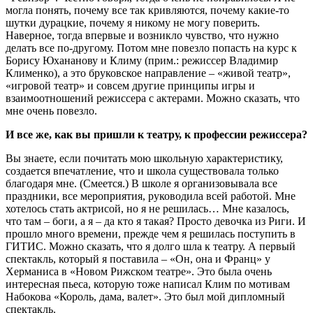
могла понять, почему все так кривляются, почему какие-то
шутки дурацкие, почему я никому не могу поверить.
Наверное, тогда впервые и возникло чувство, что нужно
делать все по-другому. Потом мне повезло попасть на курс к
Борису Юхананову и Климу (прим.: режиссер Владимир
Клименко), а это бруковское направление – «живой театр»,
«игровой театр» и совсем другие принципы игры и
взаимоотношений режиссера с актерами. Можно сказать, что
мне очень повезло.
И все же, как вы пришли к театру, к профессии режиссера?
Вы знаете, если почитать мою школьную характеристику,
создается впечатление, что и школа существовала только
благодаря мне. (Смеется.) В школе я организовывала все
праздники, все мероприятия, руководила всей работой. Мне
хотелось стать актрисой, но я не решилась… Мне казалось,
что там – боги, а я – да кто я такая? Просто девочка из Риги. И
прошло много времени, прежде чем я решилась поступить в
ГИТИС. Можно сказать, что я долго шла к театру. А первый
спектакль, который я поставила – «Он, она и Франц» у
Херманиса в «Новом Рижском театре». Это была очень
интересная пьеса, которую тоже написал Клим по мотивам
Набокова «Король, дама, валет». Это был мой дипломный
спектакль.