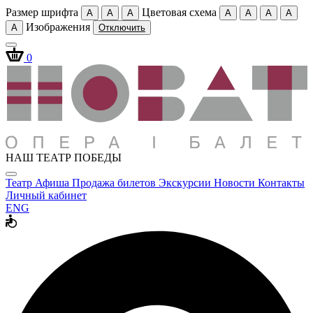
Размер шрифта
Цветовая схема
A
A
A
A
A
A
A
Изображения
A
Отключить
0
НАШ ТЕАТР ПОБЕДЫ
Театр
Афиша
Продажа билетов
Экскурсии
Новости
Контакты
Личный кабинет
ENG