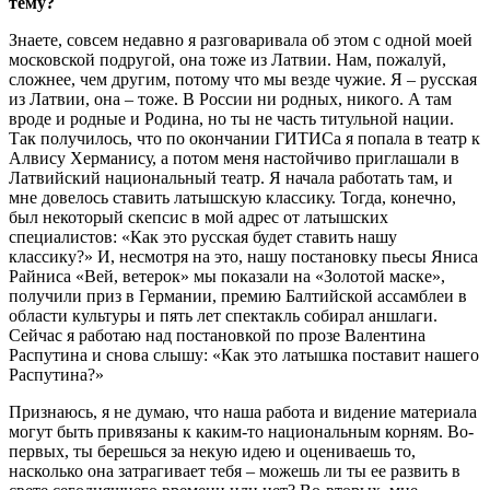
тему?
Знаете, совсем недавно я разговаривала об этом с одной моей
московской подругой, она тоже из Латвии. Нам, пожалуй,
сложнее, чем другим, потому что мы везде чужие. Я – русская
из Латвии, она – тоже. В России ни родных, никого. А там
вроде и родные и Родина, но ты не часть титульной нации.
Так получилось, что по окончании ГИТИСа я попала в театр к
Алвису Херманису, а потом меня настойчиво приглашали в
Латвийский национальный театр. Я начала работать там, и
мне довелось ставить латышскую классику. Тогда, конечно,
был некоторый скепсис в мой адрес от латышских
специалистов: «Как это русская будет ставить нашу
классику?» И, несмотря на это, нашу постановку пьесы Яниса
Райниса «Вей, ветерок» мы показали на «Золотой маске»,
получили приз в Германии, премию Балтийской ассамблеи в
области культуры и пять лет спектакль собирал аншлаги.
Сейчас я работаю над постановкой по прозе Валентина
Распутина и снова слышу: «Как это латышка поставит нашего
Распутина?»
Признаюсь, я не думаю, что наша работа и видение материала
могут быть привязаны к каким-то национальным корням. Во-
первых, ты берешься за некую идею и оцениваешь то,
насколько она затрагивает тебя – можешь ли ты ее развить в