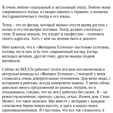
Я очень люблю социальный и актуальный театр. Люблю жанр
современного театра, я говорю именно о термине, о понятии
постдраматического театра и его языка.
Театр – это не фильм, который можно спустя время достать с
полки и его посмотрят потомки. Театр должен считаться с
этим. В конце концов, это входит в профессию – понимать
своего адресата. Того, с кем ты хочешь быть в диалоге.
Мне кажется, что и «Женщины Есенина» настолько успешны,
потому что в них есть этот современный взгляд, взгляд
молодых актеров, другой темп, другая манера подачи
материала.
Сейчас во МХАТе работает почти вся моя постановочная и
актерская команда из «Женщин Есенина», с которой у меня
сложились очень доверительные отношения. Для меня люди, с
которыми я работаю, всегда невероятно важны. У меня сейчас
довольно много предложений из разных театров, но я
отказываюсь, говорю, что не могу работать без своих. Я – не
режиссер-кочевник: приехал, сделал, уехал. Нужен дом. Свои.
Может, это такое женское. Мы вместе с актерами с каждым
спектаклем берем новую высоту, и здесь я нашла своих
единомышленников. Я счастлива, что все так сложилось: я