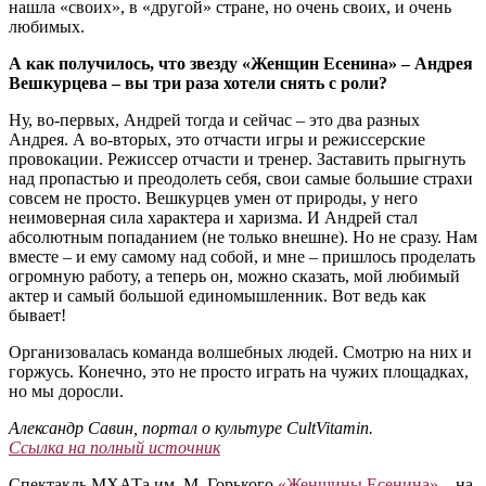
нашла «своих», в «другой» стране, но очень своих, и очень
любимых.
А как получилось, что звезду «Женщин Есенина» – Андрея
Вешкурцева – вы три раза хотели снять с роли?
Ну, во-первых, Андрей тогда и сейчас – это два разных
Андрея. А во-вторых, это отчасти игры и режиссерские
провокации. Режиссер отчасти и тренер. Заставить прыгнуть
над пропастью и преодолеть себя, свои самые большие страхи
совсем не просто. Вешкурцев умен от природы, у него
неимоверная сила характера и харизма. И Андрей стал
абсолютным попаданием (не только внешне). Но не сразу. Нам
вместе – и ему самому над собой, и мне – пришлось проделать
огромную работу, а теперь он, можно сказать, мой любимый
актер и самый большой единомышленник. Вот ведь как
бывает!
Организовалась команда волшебных людей. Смотрю на них и
горжусь. Конечно, это не просто играть на чужих площадках,
но мы доросли.
Александр Савин, портал о культуре CultVitamin.
Ссылка на полный источник
Спектакль МХАТа им. М. Горького
«Женщины Есенина»
– на