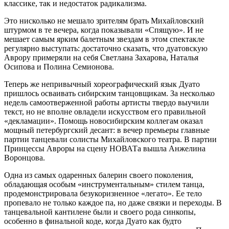
классике, так и недостаток радикализма.
Это нисколько не мешало зрителям брать Михайловский
штурмом в те вечера, когда показывали «Спящую». И не
мешает самым ярким балетным звездам в этом спектакле
регулярно выступать: достаточно сказать, что дуатовскую
Аврору примеряли на себя Светлана Захарова, Наталья
Осипова и Полина Семионова.
Теперь же непривычный хореографический язык Дуато
пришлось осваивать сибирским танцовщикам. За несколько
недель самоотверженной работы артисты твердо выучили
текст, но не вполне овладели искусством его правильной
«декламации». Помощь новосибирским коллегам оказал
мощный петербургский десант: в вечер премьеры главные
партии танцевали солисты Михайловского театра. В партии
Принцессы Авроры на сцену НОВАТа вышла Анжелина
Воронцова.
Одна из самых одаренных балерин своего поколения,
обладающая особым «инструментальным» стилем танца,
продемонстрировала безукоризненное «легато». Ее тело
пропевало не только каждое па, но даже связки и переходы. В
танцевальной кантилене были и своего рода синкопы,
особенно в финальной коде, когда Дуато как будто