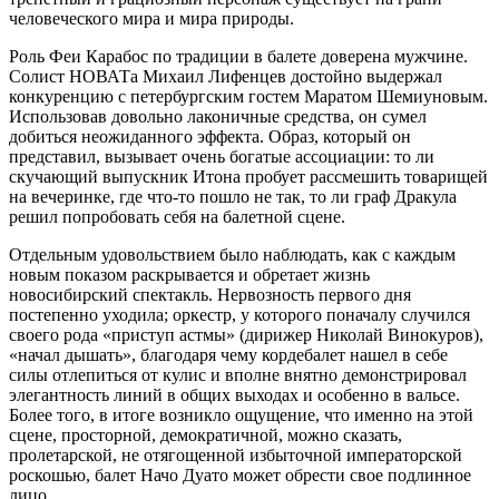
человеческого мира и мира природы.
Роль Феи Карабос по традиции в балете доверена мужчине.
Солист НОВАТа Михаил Лифенцев достойно выдержал
конкуренцию с петербургским гостем Маратом Шемиуновым.
Использовав довольно лаконичные средства, он сумел
добиться неожиданного эффекта. Образ, который он
представил, вызывает очень богатые ассоциации: то ли
скучающий выпускник Итона пробует рассмешить товарищей
на вечеринке, где что-то пошло не так, то ли граф Дракула
решил попробовать себя на балетной сцене.
Отдельным удовольствием было наблюдать, как с каждым
новым показом раскрывается и обретает жизнь
новосибирский спектакль. Нервозность первого дня
постепенно уходила; оркестр, у которого поначалу случился
своего рода «приступ астмы» (дирижер Николай Винокуров),
«начал дышать», благодаря чему кордебалет нашел в себе
силы отлепиться от кулис и вполне внятно демонстрировал
элегантность линий в общих выходах и особенно в вальсе.
Более того, в итоге возникло ощущение, что именно на этой
сцене, просторной, демократичной, можно сказать,
пролетарской, не отягощенной избыточной императорской
роскошью, балет Начо Дуато может обрести свое подлинное
лицо.