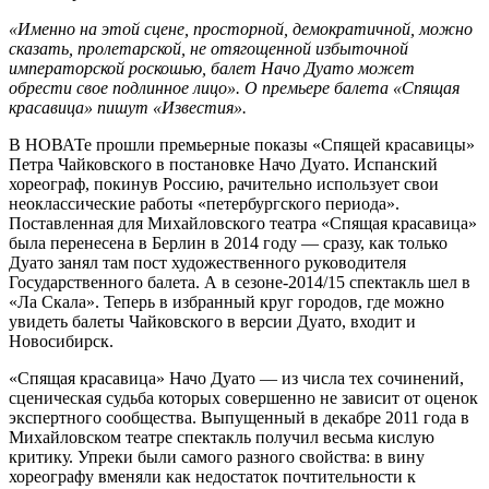
«Именно на этой сцене, просторной, демократичной, можно
сказать, пролетарской, не отягощенной избыточной
императорской роскошью, балет Начо Дуато может
обрести свое подлинное лицо». О премьере балета «Спящая
красавица» пишут «Известия».
В НОВАТе прошли премьерные показы «Спящей красавицы»
Петра Чайковского в постановке Начо Дуато. Испанский
хореограф, покинув Россию, рачительно использует свои
неоклассические работы «петербургского периода».
Поставленная для Михайловского театра «Спящая красавица»
была перенесена в Берлин в 2014 году — сразу, как только
Дуато занял там пост художественного руководителя
Государственного балета. А в сезоне-2014/15 спектакль шел в
«Ла Скала». Теперь в избранный круг городов, где можно
увидеть балеты Чайковского в версии Дуато, входит и
Новосибирск.
«Спящая красавица» Начо Дуато — из числа тех сочинений,
сценическая судьба которых совершенно не зависит от оценок
экспертного сообщества. Выпущенный в декабре 2011 года в
Михайловском театре спектакль получил весьма кислую
критику. Упреки были самого разного свойства: в вину
хореографу вменяли как недостаток почтительности к