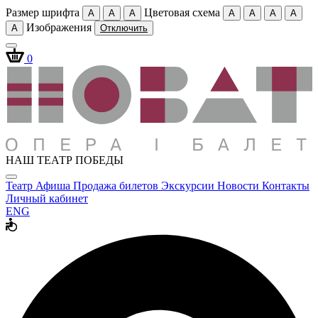
Размер шрифта
Цветовая схема
A
A
A
A
A
A
A
Изображения
A
Отключить
0
НАШ ТЕАТР ПОБЕДЫ
Театр
Афиша
Продажа билетов
Экскурсии
Новости
Контакты
Личный кабинет
ENG