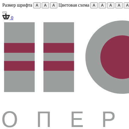
Размер шрифта
Цветовая схема
A
A
A
A
A
A
A
A
0