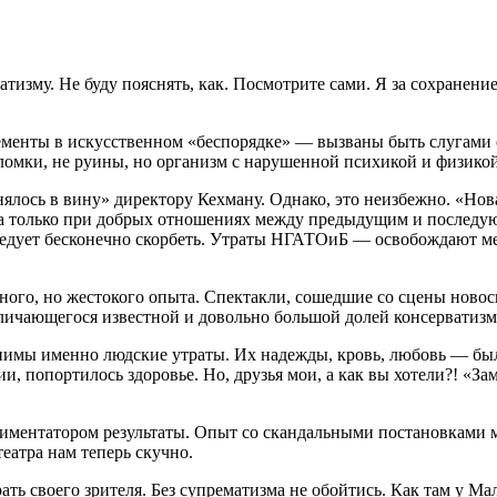
зму. Не буду пояснять, как. Посмотрите сами. Я за сохранение 
лементы в искусственном «беспорядке» — вызваны быть слугами
омки, не руины, но организм с нарушенной психикой и физикой
ялось в вину» директору Кехману. Однако, это неизбежно. «Нова
та только при добрых отношениях между предыдущим и последу
 следует бесконечно скорбеть. Утраты НГАТОиБ — освобождают 
нного, но жестокого опыта. Спектакли, сошедшие со сцены новос
тличающегося известной и довольно большой долей консерватизм
нимы именно людские утраты. Их надежды, кровь, любовь — был
и, попортилось здоровье. Но, друзья мои, а как вы хотели?! «З
ментатором результаты. Опыт со скандальными постановками мн
еатра нам теперь скучно.
брать своего зрителя. Без супрематизма не обойтись. Как там у 