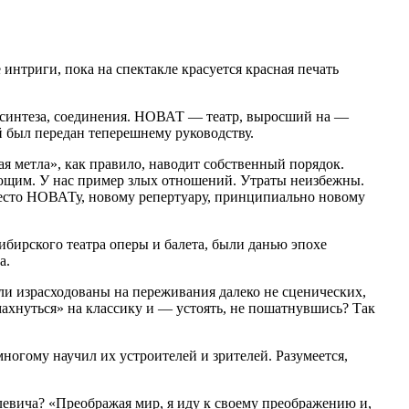
интриги, пока на спектакле красуется красная печать
 синтеза, соединения. НОВАТ — театр, выросший на —
 был передан теперешнему руководству.
я метла», как правило, наводит собственный порядок.
ющим. У нас пример злых отношений. Утраты неизбежны.
место НОВАТу, новому репертуару, принципиально новому
ибирского театра оперы и балета, были данью эпохе
а.
и израсходованы на переживания далеко не сценических,
амахнуться» на классику и — устоять, не пошатнувшись? Так
огому научил их устроителей и зрителей. Разумеется,
Малевича? «Преображая мир, я иду к своему преображению и,