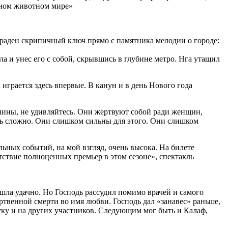
леном животном мире»
краден скрипичный ключ прямо с памятника мелодии о городе:
а и унес его с собой, скрывшись в глубине метро. Нга утащил
играется здесь впервые. В канун и в день Нового года
ужчины, не удивляйтесь. Они жертвуют собой ради женщин,
нь сложно. Они слишком сильны для этого. Они слишком
льных событий, на мой взгляд, очень высока. На билете
тствие полноценных премьер в этом сезоне», спектакль
ошла удачно. Но Господь рассудил помимо врачей и самого
твенной смерти во имя любви. Господь дал «занавес» раньше,
уку и на других участников. Следующим мог быть и Калаф,