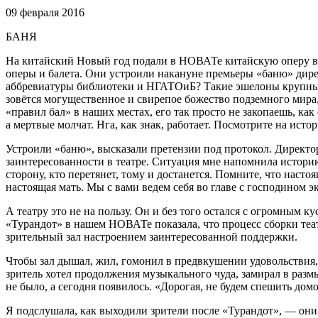
09 февраля 2016
БАНЯ
На китайский Новый год подали в НОВАТе китайскую оперу ве
оперы и балета. Они устроили накануне премьеры «баню» дире
аббревиатуры библиотеки и НГАТОиБ? Такие эшелоны крупных 
зовётся могущественное и свирепое божество подземного мира, 
«правил бал» в наших местах, его так просто не закопаешь, к
а мертвые молчат. Нга, как знак, работает. Посмотрите на исто
Устроили «баню», высказали претензии под протокол. Директор
заинтересованности в театре. Ситуация мне напомнила истори
сторону, кто перетянет, тому и достанется. Помните, что насто
настоящая мать. Мы с вами ведем себя во главе с господином 
А театру это не на пользу. Он и без того остался с огромным
«Турандот» в нашем НОВАТе показала, что процесс сборки театр
зрительный зал настроением заинтересованной поддержки.
Чтобы зал дышал, жил, гомонил в предвкушении удовольствия, 
зритель хотел продолжения музыкального чуда, замирал в размы
не было, а сегодня появилось. «Дорогая, не будем спешить домо
Я подслушала, как выходили зрители после «Турандот», — они 