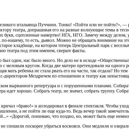
ликого итальянца Пуччини. Тонко! «Пойти или не пойти?», — р
ктору театра, допрашивая его на разные волнующие темы в тес
букв, сцепленные намертво! НГА, НГО. Замечу между делом, у
по-нашему, то есть, дьявол. Можно не обращать внимание на это
ак старое кладбище, на котором теперь Центральный парк с весе
рию театра под этим именем, сверьте факты.
 был один, нас было много. Но дело не в исходе «Общественных 
ю с меловым кругом. Когда две матери претендовали на одного р
ящая мать ребенка не стала рвать его на части, так отдала? Но т
экс-директором Мездричем по отношению к театру как ненастояща
 куском вырванного репертуара и с порушенными планами. Собир
а идет хорошо. Собрать театр, не значит, собрать труппу. Собрат
кричал «браво!» и аплодировал в финале спектакля. Чтобы уходя
шлении, а не пойти ли еще куда-то. Ведь вечер такой замечател
й...» «Дорогой, понимаю, что поздно, но, может быть еще немног
не спешили поскорее убраться восвояси. Они медлили и озиралис