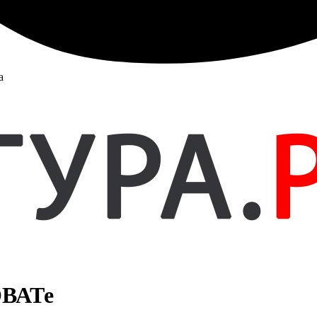
а
ОВАТе