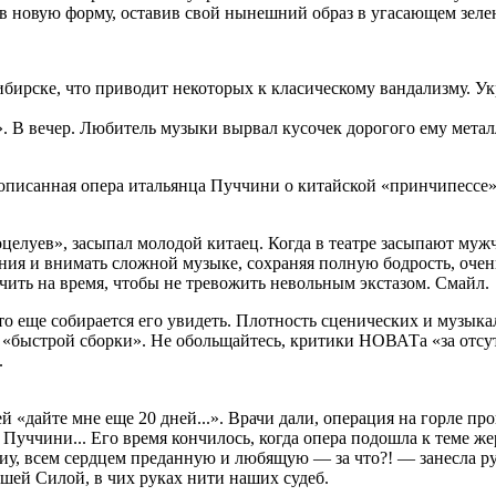
у в новую форму, оставив свой нынешний образ в угасающем зе
ибирске, что приводит некоторых к класическому вандализму. У
 В вечер. Любитель музыки вырвал кусочек дорогого ему металл
описанная опера итальянца Пуччини о китайской «принчипессе» 
 поцелуев», засыпал молодой китаец. Когда в театре засыпают м
ния и внимать сложной музыке, сохраняя полную бодрость, оче
чить на время, чтобы не тревожить невольным экстазом. Смайл.
 кто еще собирается его увидеть. Плотность сценических и музыка
ь «быстрой сборки». Не обольщайтесь, критики НОВАТа «за отсу
.
 «дайте мне еще 20 дней...». Врачи дали, операция на горле пр
чини... Его время кончилось, когда опера подошла к теме жер
иу, всем сердцем преданную и любящую — за что?! — занесла р
шей Силой, в чих руках нити наших судеб.