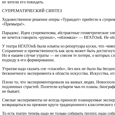
не хотели его покидать.
СУПРЕМАТИЧЕСКИЙ СИНТЕЗ
Художественное решение оперы «Турандот» прибегло к супремати
«Премьера!».
Парадокс. Идеи супрематизма, абстрактные геометрические э
не хочется говорить «руинах», «обломках» — НГАТОиБ. Не обл
У театра НГАТОиБ были изъяты из репертуара куски, что «вмен
Сохранение и преемственность как цель может быть достигну
Но в нашем случае утраты — не совсем те потери, о которых
подходу в его формировании.
Утратам надо сказать сое «спасибо», без них не было бы бесце
бесконечного эксперимента в области искусства. Искусства, о
Плохо то, что экспериментировали на живых людях. Невоспол
подлинных страстей. Полетели кубарем чьи-то планы, биографи
не бывает.
Смелые эксперименты не всегда приносят планируемые экспери
возвращаться на прежние круги традиционного классического т
То есть театру теперь надо не только собирать труппу, надо со