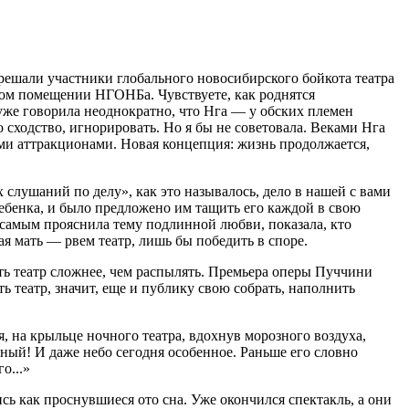
ешали участники глобального новосибирского бойкота театра
ном помещении НГОНБа. Чувствуете, как роднятся
же говорила неоднократно, что Нга — у обских племен
 сходство, игнорировать. Но я бы не советовала. Веками Нга
лыми аттракционами. Новая концепция: жизнь продолжается,
слушаний по делу», как это называлось, дело в нашей с вами
ебенка, и было предложено им тащить его каждой в свою
ем самым прояснила тему подлинной любви, показала, кто
я мать — рвем театр, лишь бы победить в споре.
ать театр сложнее, чем распылять. Премьера оперы Пуччини
ь театр, значит, еще и публику свою собрать, наполнить
, на крыльце ночного театра, вдохнув морозного воздуха,
ьный! И даже небо сегодня особенное. Раньше его словно
о...»
ь как проснувшиеся ото сна. Уже окончился спектакль, а они