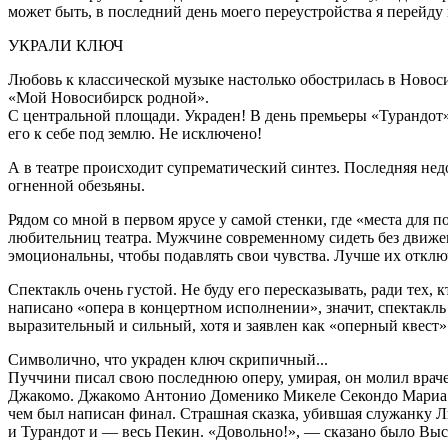
может быть, в последний день моего переустройства я перейд
УКРАЛИ КЛЮЧ
Любовь к классической музыке настолько обострилась в Новос
«Мой Новосибирск родной».
С центральной площади. Украден! В день премьеры «Турандот».
его к себе под землю. Не исключено!
А в театре происходит супрематический синтез. Последняя нед
огненной обезьяны.
Рядом со мной в первом ярусе у самой стенки, где «места для
любительниц театра. Мужчине современному сидеть без движе
эмоциональны, чтобы подавлять свои чувства. Лучше их отклю
Спектакль очень густой. Не буду его пересказывать, ради тех,
написано «опера в концертном исполнении», значит, спектакл
выразительный и сильный, хотя и заявлен как «оперный квест»
Символично, что украден ключ скрипичный...
Пуччини писал свою последнюю оперу, умирая, он молил врачей
Джакомо. Джакомо Антонио Доменико Микеле Секондо Мариа Пуч
чем был написан финал. Страшная сказка, убившая служанку Л
и Турандот и — весь Пекин. «Довольно!», — сказано было Выс