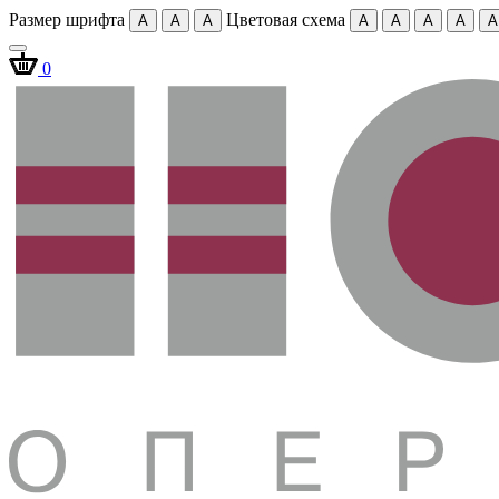
Размер шрифта
Цветовая схема
A
A
A
A
A
A
A
A
0