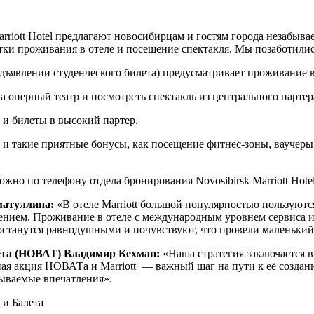
rriott Hotel предлагают новосибирцам и гостям города незабыв
сутки проживания в отеле и посещение спектакля. Мы позаботили
едъявлении студенческого билета) предусматривает проживание в
а оперный театр и посмотреть спектакль из центрального партер
 и билеты в высокий партер.
и такие приятные бонусы, как посещение фитнес-зоны, ваучеры 
о по телефону отдела бронирования Novosibirsk Marriott Hotel 
матуллина:
«В отеле Marriott большой популярностью пользуютс
ением. Проживание в отеле с международным уровнем сервиса и
останутся равнодушными и почувствуют, что провели маленький о
ета (НОВАТ) Владимир Кехман:
«Наша стратегия заключается 
ная акция НОВАТа и Marriott — важный шаг на пути к её созда
бываемые впечатления».
и Балета