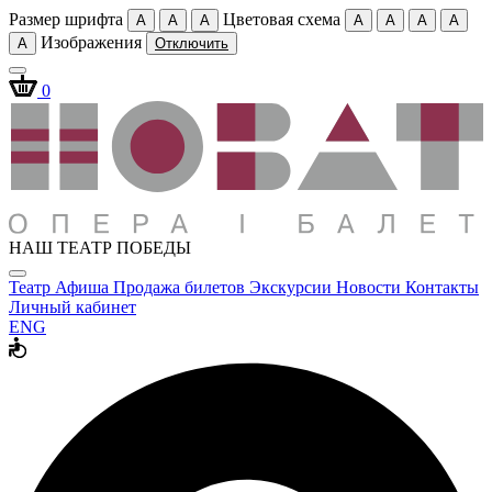
Размер шрифта
Цветовая схема
A
A
A
A
A
A
A
Изображения
A
Отключить
0
НАШ ТЕАТР ПОБЕДЫ
Театр
Афиша
Продажа билетов
Экскурсии
Новости
Контакты
Личный кабинет
ENG