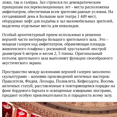
ложи, так и галёрка. Зал строился по демократическим
принципам послереволюционных лет - места расположены
амфитеатром, обеспечивая всем зрителям равные условия. На
сегодняшний день в Большом зале театра 1 449 мест,
оборудован лифт для подъёма в зал маломобильных зрителей,
выделены отдельные места для инвалидов.
Особый архитектурный прием использован в решении
верхней части интерьера большого зрительного зала. Это –
мощная галерея над амфитеатром, обрамляющая площадь
живописного плафона с роскошной хрустальной люстрой
диаметром 6 метров и весом 2, 5 тонны. Оригинальный
потолок зрительного зала выполняет функции своеобразного
акустического экрана.
Пространство между колоннами верхней галереи заполнено
скульптурами – копиями произведений античных мастеров:
Праксителя, Фидия, Леохара, Поликлета, Кефисодота. Восемь
античных статуй, расставленные в повторяющемся порядке на
фоне бордового бархата и освещенные изящными люстрами,
придают особую привлекательность и парадность всему залу.