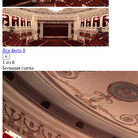
Все фото 8
×
1
из 8
Большая сцена