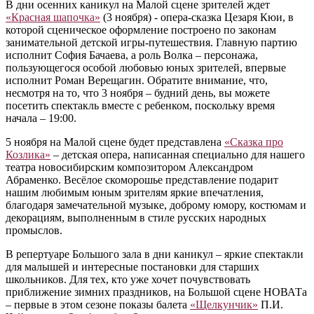
В дни осенних каникул на Малой сцене зрителей ждет
«Красная шапочка»
(3 ноября) - опера-сказка Цезаря Кюи, в
которой сценическое оформление построено по законам
занимательной детской игры-путешествия. Главную партию
исполнит София Бачаева, а роль Волка – персонажа,
пользующегося особой любовью юных зрителей, впервые
исполнит Роман Верещагин. Обратите внимание, что,
несмотря на то, что 3 ноября – будний день, вы можете
посетить спектакль вместе с ребенком, поскольку время
начала – 19:00.
5 ноября на Малой сцене будет представлена
«Сказка про
Козлика»
– детская опера, написанная специально для нашего
театра новосибирским композитором Александром
Абраменко. Весёлое скоморошье представление подарит
нашим любимым юным зрителям яркие впечатления,
благодаря замечательной музыке, доброму юмору, костюмам и
декорациям, выполненным в стиле русских народных
промыслов.
В репертуаре Большого зала в дни каникул – яркие спектакли
для малышей и интересные постановки для старших
школьников. Для тех, кто уже хочет почувствовать
приближение зимних праздников, на Большой сцене НОВАТа
– первые в этом сезоне показы балета
«Щелкунчик»
П.И.