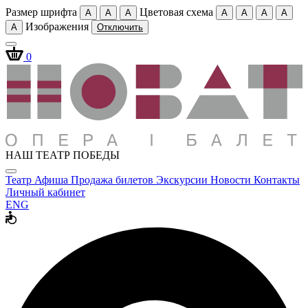
Размер шрифта
Цветовая схема
A
A
A
A
A
A
A
Изображения
A
Отключить
0
НАШ ТЕАТР ПОБЕДЫ
Театр
Афиша
Продажа билетов
Экскурсии
Новости
Контакты
Личный кабинет
ENG