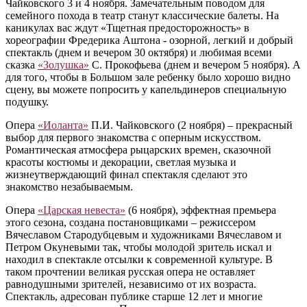
Чайковского 3 и 4 ноября. Замечательным поводом для
семейного похода в театр станут классические балеты. На
каникулах вас ждут «Тщетная предосторожность» в
хореографии Фредерика Аштона - озорной, легкий и добрый
спектакль (днем и вечером 30 октября) и любимая всеми
сказка
«Золушка»
С. Прокофьева (днем и вечером 5 ноября). А
для того, чтобы в Большом зале ребенку было хорошо видно
сцену, вы можете попросить у капельдинеров специальную
подушку.
Опера
«Иоланта»
П.И. Чайковского (2 ноября) – прекрасный
выбор для первого знакомства с оперным искусством.
Романтическая атмосфера рыцарских времен, сказочной
красоты костюмы и декорации, светлая музыка и
жизнеутверждающий финал спектакля сделают это
знакомство незабываемым.
Опера
«Царская невеста»
(6 ноября), эффектная премьера
этого сезона, создана постановщиками – режиссером
Вячеславом Стародубцевым и художниками Вячеславом и
Петром Окуневыми так, чтобы молодой зритель искал и
находил в спектакле отсылки к современной культуре. В
таком прочтении великая русская опера не оставляет
равнодушными зрителей, независимо от их возраста.
Спектакль, адресован публике старше 12 лет и многие