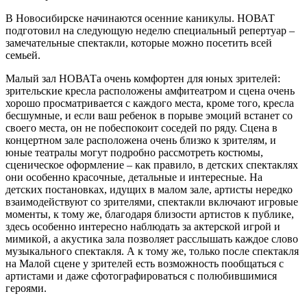
В Новосибирске начинаются осенние каникулы. НОВАТ
подготовил на следующую неделю специальный репертуар –
замечательные спектакли, которые можно посетить всей
семьей.
Малый зал НОВАТа очень комфортен для юных зрителей:
зрительские кресла расположены амфитеатром и сцена очень
хорошо просматривается с каждого места, кроме того, кресла
бесшумные, и если ваш ребенок в порыве эмоций встанет со
своего места, он не побеспокоит соседей по ряду. Сцена в
концертном зале расположена очень близко к зрителям, и
юные театралы могут подробно рассмотреть костюмы,
сценическое оформление – как правило, в детских спектаклях
они особенно красочные, детальные и интересные. На
детских постановках, идущих в малом зале, артисты нередко
взаимодействуют со зрителями, спектакли включают игровые
моменты, к тому же, благодаря близости артистов к публике,
здесь особенно интересно наблюдать за актерской игрой и
мимикой, а акустика зала позволяет расслышать каждое слово
музыкального спектакля. А к тому же, только после спектакля
на Малой сцене у зрителей есть возможность пообщаться с
артистами и даже сфотографироваться с полюбившимися
героями.