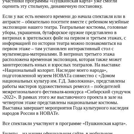
участники программы «Пушкинская карта» уже смогли
оценить эту стильную, динамичную постановку.
Если у вас есть немного времени до начала спектакля или в
антракте – обязательно посетите вместе с ребенком музейные
экспозиции нашего театра. Театральные костюмы, головные
уборы, украшения, бутафорское оружие представлено в
витринах в зрительских фойе на первом и третьем этажах, с
информацией по истории театра можно познакомиться на
первом этаже – там установлен интерактивный стол с
мультимедиа-материалами. В витринах третьего этажа
расположена временная экспозиция, которая также может
заинтересовать юных и взрослых театралов. На выставке
«Национальный колорит. Наследие моего народа»,
подготовленной музеем НОВАТа совместно с «Домом
национальных культур им. Г.Д. Заволокина», представлены
работы мастеров художественных ремесел – победителей
межрегионального фестиваля-конкурса «Сибирский сундучок
-2022». В рамках этого же выставочного проекта в зале на
четвертом этаже представлены национальные костюмы.
Выставка завершает мероприятия Года культурного наследия
народов России в НОВАТе.
Все спектакли участвуют в программе «Пушкинская карта».
Билеты – на нашем официальном сайте, в мобильном