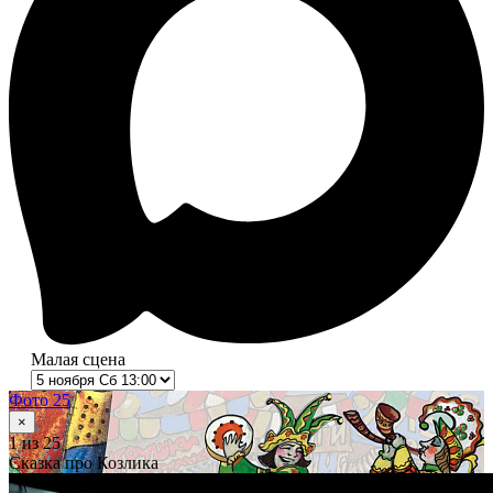
Малая сцена
Фото 25
×
1
из 25
Сказка про Козлика