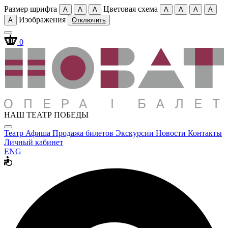
Размер шрифта
Цветовая схема
A
A
A
A
A
A
A
Изображения
A
Отключить
0
НАШ ТЕАТР ПОБЕДЫ
Театр
Афиша
Продажа билетов
Экскурсии
Новости
Контакты
Личный кабинет
ENG