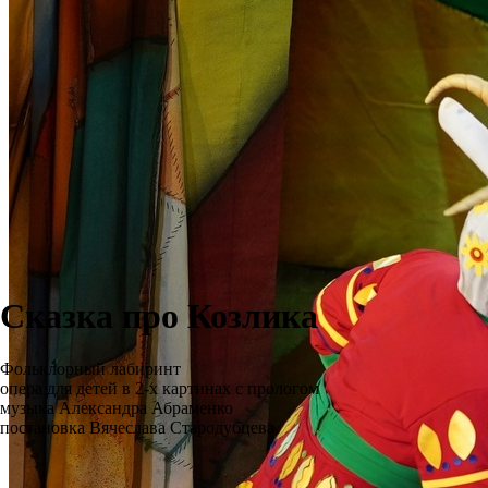
Сказка про Козлика
Фольклорный лабиринт
опера для детей в 2-х картинах с прологом
музыка Александра Абраменко
постановка Вячеслава Стародубцева