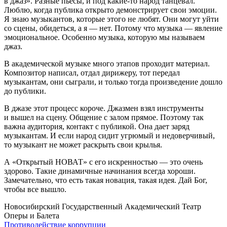
в джаз». Разные пьесы, и под какие-то народ танцевал.
Люблю, когда публика открыто демонстрирует свои эмоции.
Я знаю музыкантов, которые этого не любят. Они могут уйти
со сцены, обидеться, а я — нет. Потому что музыка — явление
эмоциональное. Особенно музыка, которую мы называем
джаз.
В академической музыке много этапов проходит материал.
Композитор написал, отдал дирижеру, тот передал
музыкантам, они сыграли, и только тогда произведение дошло
до публики.
В джазе этот процесс короче. Джазмен взял инструменты
и вышел на сцену. Общение с залом прямое. Поэтому так
важна аудитория, контакт с публикой. Она дает заряд
музыкантам. И если народ сидит угрюмый и недоверчивый,
то музыкант не может раскрыть свои крылья.
А «Открытый НОВАТ» с его искренностью — это очень
здорово. Такие динамичные начинания всегда хороши.
Замечательно, что есть такая новация, такая идея. Дай Бог,
чтобы все вышло.
Новосибирский Государственный Академический Театр
Оперы и Балета
Противодействие коррупции