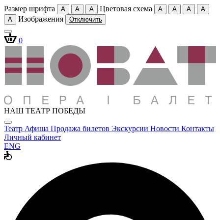
Размер шрифта
Цветовая схема
A
A
A
A
A
A
A
Изображения
A
Отключить
0
НАШ ТЕАТР ПОБЕДЫ
Театр
Афиша
Продажа билетов
Экскурсии
Новости
Контакты
Личный кабинет
ENG