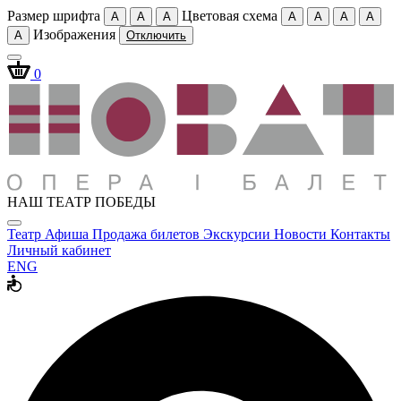
Размер шрифта
Цветовая схема
A
A
A
A
A
A
A
Изображения
A
Отключить
0
НАШ ТЕАТР ПОБЕДЫ
Театр
Афиша
Продажа билетов
Экскурсии
Новости
Контакты
Личный кабинет
ENG