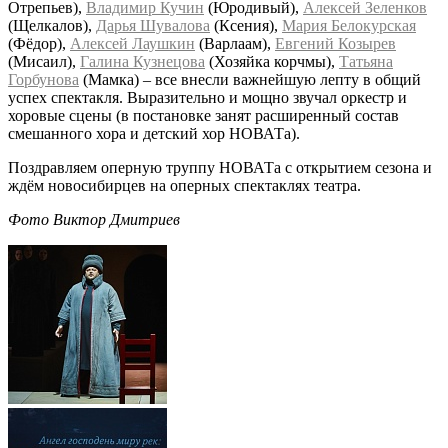
Отрепьев),
Владимир Кучин
(Юродивый),
Алексей Зеленков
(Щелкалов),
Дарья Шувалова
(Ксения),
Мария Белокурская
(Фёдор),
Алексей Лаушкин
(Варлаам),
Евгений Козырев
(Мисаил),
Галина Кузнецова
(Хозяйка корчмы),
Татьяна
Горбунова
(Мамка) – все внесли важнейшую лепту в общий
успех спектакля. Выразительно и мощно звучал оркестр и
хоровые сцены (в постановке занят расширенный состав
смешанного хора и детский хор НОВАТа).
Поздравляем оперную труппу НОВАТа с открытием сезона и
ждём новосибирцев на оперных спектаклях театра.
Фото Виктор Дмитриев