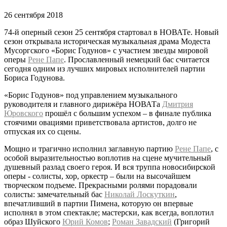
26 сентября 2018
74-й оперный сезон 25 сентября стартовал в НОВАТе. Новый
сезон открывала историческая музыкальная драма Модеста
Мусоргского «Борис Годунов» с участием звезды мировой
оперы
Рене Папе
. Прославленный немецкий бас считается
сегодня одним из лучших мировых исполнителей партии
Бориса Годунова.
«Борис Годунов» под управлением музыкального
руководителя и главного дирижёра НОВАТа
Дмитрия
Юровского
прошёл с большим успехом – в финале публика
стоячими овациями приветствовала артистов, долго не
отпуская их со сцены.
Мощно и трагично исполнил заглавную партию
Рене Папе
, с
особой выразительностью воплотив на сцене мучительный
душевный разлад своего героя. И вся труппа новосибирской
оперы - солисты, хор, оркестр – были на высочайшем
творческом подъеме. Прекрасными ролями порадовали
солисты: замечательный бас
Николай Лоскуткин
,
впечатливший в партии Пимена, которую он впервые
исполнял в этом спектакле; мастерски, как всегда, воплотил
образ Шуйского
Юрий Комов
;
Роман Завадский
(Григорий