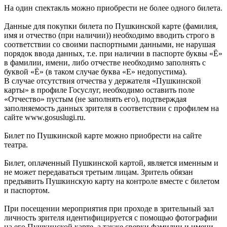
На один спектакль можно приобрести не более одного билета.
Данные для покупки билета по Пушкинской карте (фамилия,
имя и отчество (при наличии)) необходимо вводить строго в
соответствии со своими паспортными данными, не нарушая
порядок ввода данных, т.е. при наличии в паспорте буквы «Ё»
в фамилии, имени, либо отчестве необходимо заполнять с
буквой «Ё» (в таком случае буква «Е» недопустима).
В случае отсутствия отчества у держателя «Пушкинской
карты» в профиле Госуслуг, необходимо оставить поле
«Отчество» пустым (не заполнять его), подтверждая
заполняемость данных зрителя в соответствии с профилем на
сайте www.gosuslugi.ru.
Билет по Пушкинской карте можно приобрести на сайте
театра.
Билет, оплаченный Пушкинской картой, является именным и
не может передаваться третьим лицам. Зритель обязан
предъявить Пушкинскую карту на контроле вместе с билетом
и паспортом.
При посещении мероприятия при проходе в зрительный зал
личность зрителя идентифицируется с помощью фотографии
на его Пушкинской карте, а также сверки фамилии и имени,