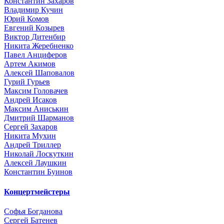
Константин Захаров
Владимир Кучин
Юрий Комов
Евгений Козырев
Виктор Дитенбир
Никита Жеребненко
Павел Анциферов
Артем Акимов
Алексей Шаповалов
Гурий Гурьев
Максим Головачев
Андрей Исаков
Максим Аниськин
Дмитрий Шарманов
Сергей Захаров
Никита Мухин
Андрей Триллер
Николай Лоскуткин
Алексей Лаушкин
Константин Буинов
Концертмейстеры
Софья Богданова
Сергей Батенев