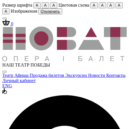
Размер шрифта
Цветовая схема
A
A
A
A
A
A
A
Изображения
A
Отключить
0
НАШ ТЕАТР ПОБЕДЫ
Театр
Афиша
Продажа билетов
Экскурсии
Новости
Контакты
Личный кабинет
ENG