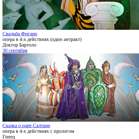
Свадьба Фигаро
опера в 4-х действиях (один антракт)
Доктор Бартоло
30 сентября
Сказка о царе Салтане
опера в 4-х действиях с прологом
Гонец