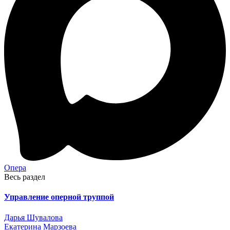
Опера
Весь раздел
Управление оперной труппой
Дарья Шувалова
Екатерина Марзоева