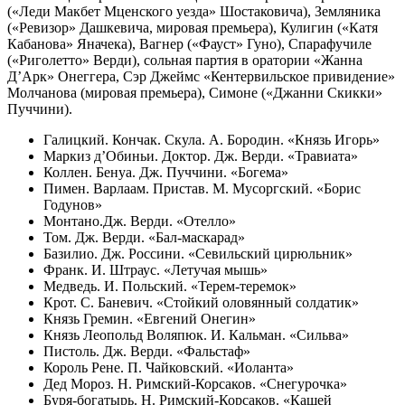
(«Леди Макбет Мценского уезда» Шостаковича), Земляника
(«Ревизор» Дашкевича, мировая премьера), Кулигин («Катя
Кабанова» Яначека), Вагнер («Фауст» Гуно), Спарафучиле
(«Риголетто» Верди), сольная партия в оратории «Жанна
Д’Арк» Онеггера, Сэр Джеймс «Кентервильское привидение»
Молчанова (мировая премьера), Симоне («Джанни Скикки»
Пуччини).
Галицкий. Кончак. Скула. А. Бородин. «Князь Игорь»
Маркиз д’Обиньи. Доктор. Дж. Верди. «Травиата»
Коллен. Бенуа. Дж. Пуччини. «Богема»
Пимен. Варлаам. Пристав. М. Мусоргский. «Борис
Годунов»
Монтано.Дж. Верди. «Отелло»
Том. Дж. Верди. «Бал-маскарад»
Базилио. Дж. Россини. «Севильский цирюльник»
Франк. И. Штраус. «Летучая мышь»
Медведь. И. Польский. «Терем-теремок»
Крот. С. Баневич. «Стойкий оловянный солдатик»
Князь Гремин. «Евгений Онегин»
Князь Леопольд Воляпюк. И. Кальман. «Сильва»
Пистоль. Дж. Верди. «Фальстаф»
Король Рене. П. Чайковский. «Иоланта»
Дед Мороз. Н. Римский-Корсаков. «Снегурочка»
Буря-богатырь. Н. Римский-Корсаков. «Кащей