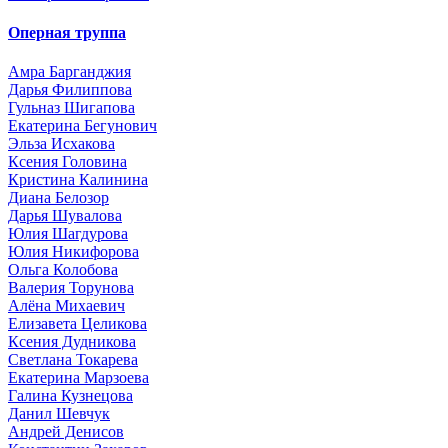
Оперная труппа
Амра Барганджия
Дарья Филиппова
Гульназ Шигапова
Екатерина Бегунович
Эльза Исхакова
Ксения Головина
Кристина Калинина
Диана Белозор
Дарья Шувалова
Юлия Шагдурова
Юлия Никифорова
Ольга Колобова
Валерия Торунова
Алёна Михаевич
Елизавета Целикова
Ксения Дудникова
Светлана Токарева
Екатерина Марзоева
Галина Кузнецова
Данил Шевчук
Андрей Денисов