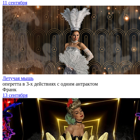
11 сентября
Летучая мышь
оперетта в 3-х действиях с одним антрактом
Франк
13 сентября