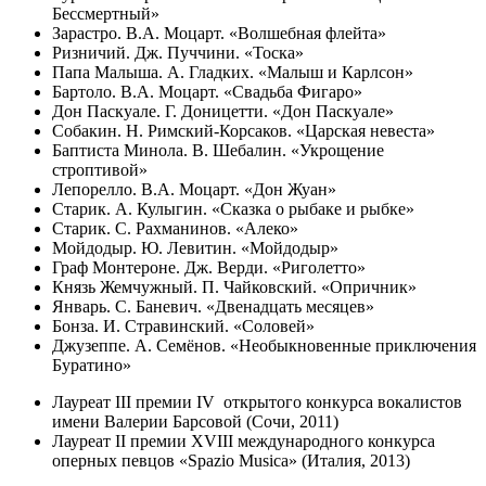
Бессмертный»
Зарастро. В.А. Моцарт. «Волшебная флейта»
Ризничий. Дж. Пуччини. «Тоска»
Папа Малыша. А. Гладких. «Малыш и Карлсон»
Бартоло. В.А. Моцарт. «Свадьба Фигаро»
Дон Паскуале. Г. Доницетти. «Дон Паскуале»
Собакин. Н. Римский-Корсаков. «Царская невеста»
Баптиста Минола. В. Шебалин. «Укрощение
строптивой»
Лепорелло. В.А. Моцарт. «Дон Жуан»
Старик. А. Кулыгин. «Сказка о рыбаке и рыбке»
Старик. С. Рахманинов. «Алеко»
Мойдодыр. Ю. Левитин. «Мойдодыр»
Граф Монтероне. Дж. Верди. «Риголетто»
Князь Жемчужный. П. Чайковский. «Опричник»
Январь. С. Баневич. «Двенадцать месяцев»
Бонза. И. Стравинский. «Соловей»
Джузеппе. А. Семёнов. «Необыкновенные приключения
Буратино»
Лауреат III премии IV открытого конкурса вокалистов
имени Валерии Барсовой (Сочи, 2011)
Лауреат II премии XVIII международного конкурса
оперных певцов «Spazio Musica» (Италия, 2013)