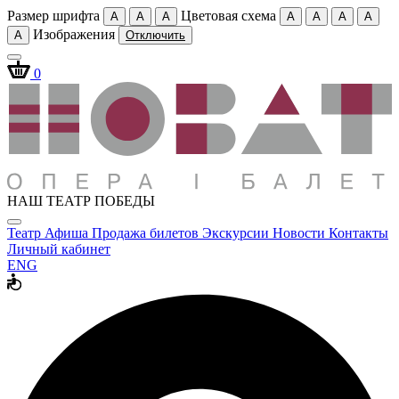
Размер шрифта
Цветовая схема
A
A
A
A
A
A
A
Изображения
A
Отключить
0
НАШ ТЕАТР ПОБЕДЫ
Театр
Афиша
Продажа билетов
Экскурсии
Новости
Контакты
Личный кабинет
ENG