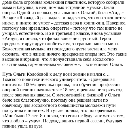
доме была огромная коллекция пластинок, которую собирали
мама и бабушка, в ней, помимо эстрадной музыки, были
оперы. Одной из первых, услышанных Ольгой, была «Аида»
Верди: «Я каждый раз рыдала и надеялась, что она закончится
иначе, и никто не умрет – детская вера в хэппи-энд. Наверное,
поэтому мне нравились оперетты – потому что там никто не
умирал, естественно. Но в третьем(!) классе, вновь услышав
«Аиду», я поняла, что финал вовсе не грустный. Герои
продолжат друг друга любить там, за гранью нашего мира.
Божественная музыка из последнего дуэта заставила меня
осознать, что в жизни ничего прекраснее оперы нет. Это такие
высокие вибрации, что я почувствовала себя абсолютно
счастливым, гармоничным человеком», – вспоминает Ольга.
Путь Ольги Колобовой к делу всей жизни начался с…
Томского политехнического университета. «Доверявшая
книгам на 100%» девушка прочла, что обучение профессии
оперной певицы начинается с 18 лет, и решила не терять год
после окончания школы. С математикой и физикой у Ольги
было все благополучно, поэтому она решила идти по
обычному для абсолютного большинства молодежи пути –
поступила в политех. И тут же поняла, что погорячилась:
«Мне было 17 лет. Я поняла, что если не буду заниматься тем,
что люблю – умру». Не дождавшись первой сессии, будущая
певица ушла из вуза.