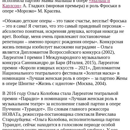
исполнила партию Мамы Малыша в опере
«Малыш и
Карлсон»
А. Гладких (мировая премьера) и роль Фроськи в
опере «Морозко» М. Красева.
«Обожаю детские оперы – это такое счастье, веселье! Фроська
– это я сама! Я считаю, что это самый правдивый персонаж –
абсолютно понятная, искренняя девушка, которая никогда не
врет. Вообще, меня очень привлекают постановочные
репетиции – именно процесс рождения оперы». Конкурсная
жизнь певицы изобилует высокими наградами – Ольга
является Дипломантом Всероссийского конкурса (2002),
Лауреатом I премии I Международного музыкального
конкурса Санникандро ди Бари (Италия, 2015), Лауреатом
премии «Короли изящных искусств – 2021», Дипломантом
Национального театрального фестиваля «Золотая маска» в
номинации «Лучшая женская роль в опере» – за партию Жены
в опере Шнитке «Жизнь с идиотом» (Москва, 2004).
В 2016 году Ольга Колобова стала Лауреатом театральной
премии «Парадиз» в номинации «Лучшая женская роль в
музыкальном театре» за исполнение главой партии в опере
Пуччини «Турандот». По словам главного режиссера
НОВАТа, режиссера-постановщика спектакля Вячеслава
Стародубцева: «Ольга Колобова, исполнительница партии
Турандот, сейчас находится в голосовом периоде особой
пронзительности звучания и обертоновой глубины. У нее