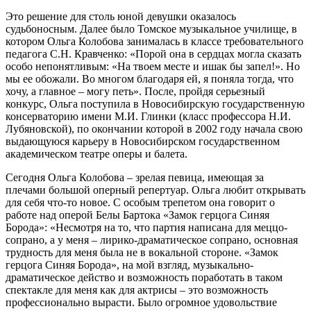
Это решение для столь юной девушки оказалось
судьбоносным. Далее было Томское музыкальное училище, в
котором Ольга Колобова занималась в классе требовательного
педагога С.Н. Кравченко: «Порой она в сердцах могла сказать
особо непонятливым: «На твоем месте и ишак бы запел!». Но
мы ее обожали. Во многом благодаря ей, я поняла тогда, что
хочу, а главное – могу петь». После, пройдя серьезный
конкурс, Ольга поступила в Новосибирскую государственную
консерваторию имени М.И. Глинки (класс профессора Н.И.
Лубяновской), по окончании которой в 2002 году начала свою
выдающуюся карьеру в Новосибирском государственном
академическом театре оперы и балета.
Сегодня Ольга Колобова – зрелая певица, имеющая за
плечами большой оперный репертуар. Ольга любит открывать
для себя что-то новое. С особым трепетом она говорит о
работе над оперой Белы Бартока «Замок герцога Синяя
Борода»: «Несмотря на то, что партия написана для меццо-
сопрано, а у меня – лирико-драматическое сопрано, основная
трудность для меня была не в вокальной стороне. «Замок
герцога Синяя Борода», на мой взгляд, музыкально-
драматическое действо и возможность поработать в таком
спектакле для меня как для актрисы – это возможность
профессионально вырасти. Было огромное удовольствие