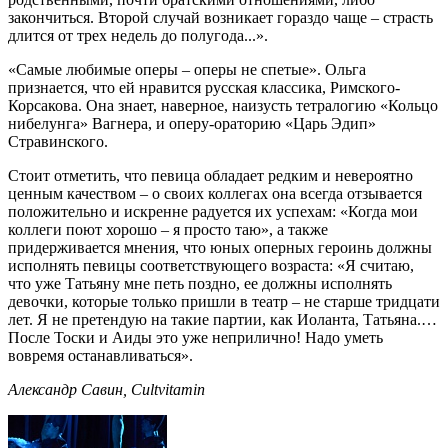
закончиться. Второй случай возникает гораздо чаще – страсть
длится от трех недель до полугода...».
«Самые любимые оперы – оперы не спетые». Ольга
признается, что ей нравится русская классика, Римского-
Корсакова. Она знает, наверное, наизусть тетралогию «Кольцо
нибелунга» Вагнера, и оперу-ораторию «Царь Эдип»
Стравинского.
Стоит отметить, что певица обладает редким и невероятно
ценным качеством – о своих коллегах она всегда отзывается
положительно и искренне радуется их успехам: «Когда мои
коллеги поют хорошо – я просто таю», а также
придерживается мнения, что юных оперных героинь должны
исполнять певицы соответствующего возраста: «Я считаю,
что уже Татьяну мне петь поздно, ее должны исполнять
девочки, которые только пришли в театр – не старше тридцати
лет. Я не претендую на такие партии, как Иоланта, Татьяна.…
После Тоски и Аиды это уже неприлично! Надо уметь
вовремя останавливаться».
Александр Савин, Cultvitamin