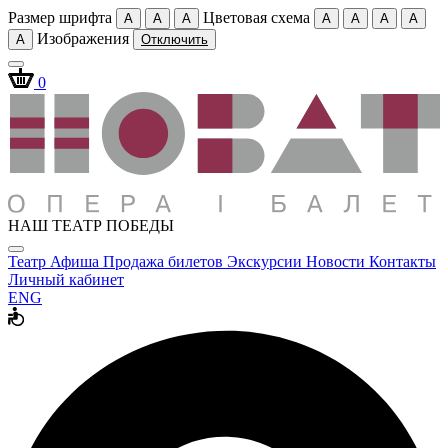
Размер шрифта
Цветовая схема
A
A
A
A
A
A
A
Изображения
A
Отключить
0
НАШ ТЕАТР ПОБЕДЫ
Театр
Афиша
Продажа билетов
Экскурсии
Новости
Контакты
Личный кабинет
ENG