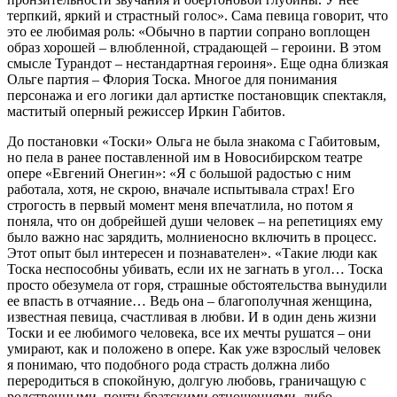
терпкий, яркий и страстный голос». Сама певица говорит, что
это ее любимая роль: «Обычно в партии сопрано воплощен
образ хорошей – влюбленной, страдающей – героини. В этом
смысле Турандот – нестандартная героиня». Еще одна близкая
Ольге партия – Флория Тоска. Многое для понимания
персонажа и его логики дал артистке постановщик спектакля,
маститый оперный режиссер Иркин Габитов.
До постановки «Тоски» Ольга не была знакома с Габитовым,
но пела в ранее поставленной им в Новосибирском театре
опере «Евгений Онегин»: «Я с большой радостью с ним
работала, хотя, не скрою, вначале испытывала страх! Его
строгость в первый момент меня впечатлила, но потом я
поняла, что он добрейшей души человек – на репетициях ему
было важно нас зарядить, молниеносно включить в процесс.
Этот опыт был интересен и познавателен». «Такие люди как
Тоска неспособны убивать, если их не загнать в угол… Тоска
просто обезумела от горя, страшные обстоятельства вынудили
ее впасть в отчаяние… Ведь она – благополучная женщина,
известная певица, счастливая в любви. И в один день жизни
Тоски и ее любимого человека, все их мечты рушатся – они
умирают, как и положено в опере. Как уже взрослый человек
я понимаю, что подобного рода страсть должна либо
переродиться в спокойную, долгую любовь, граничащую с
родственными, почти братскими отношениями, либо