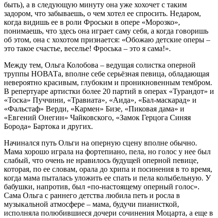
быть), а в следующую минуту она уже хохочет с таким
задором, что забываешь, о чем хотел ее спросить. Недаром,
когда видишь ее в роли Фроськи в опере «Морозко»,
понимаешь, что здесь она играет саму себя, а когда говоришь
об этом, она с хохотом признается: «Обожаю детские оперы –
это такое счастье, веселье! Фроська – это я сама!».
Между тем, Ольга Колобова – ведущая солистка оперной
труппы НОВАТа, вполне себе серьёзная певица, обладающая
невероятно красивым, глубоким и проникновенным тембром.
В репертуаре артистки более 20 партий в операх «Турандот» и
«Тоска» Пуччини, «Травиата», «Аида», «Бал-маскарад» и
«Фальстаф» Верди, «Кармен» Бизе, «Пиковая дама» и
«Евгений Онегин» Чайковского, «Замок Герцога Синяя
Борода» Бартока и других.
Начинался путь Ольги на оперную сцену вполне обычно.
Мама хорошо играла на фортепиано, пела, но голос у нее был
слабый, что очень не нравилось будущей оперной певице,
которая, по ее словам, орала до хрипа и посинения в то время,
когда мама пыталась уложить ее спать и пела колыбельную. У
бабушки, напротив, был «по-настоящему оперный голос».
Сама Ольга с раннего детства любила петь и росла в
музыкальной атмосфере – мама, будучи пианисткой,
исполняла полюбившиеся дочери сочинения Моцарта, а еще в