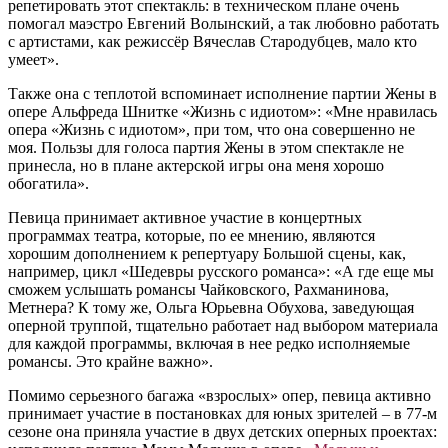
репетировать этот спектакль: в техническом плане очень
помогал маэстро Евгений Волынский, а так любовно работать
с артистами, как режиссёр Вячеслав Стародубцев, мало кто
умеет».
Также она с теплотой вспоминает исполнение партии Жены в
опере Альфреда Шнитке «Жизнь с идиотом»: «Мне нравилась
опера «Жизнь с идиотом», при том, что она совершенно не
моя. Пользы для голоса партия Жены в этом спектакле не
принесла, но в плане актерской игры она меня хорошо
обогатила».
Певица принимает активное участие в концертных
программах театра, которые, по ее мнению, являются
хорошим дополнением к репертуару Большой сцены, как,
например, цикл «Шедевры русского романса»: «А где еще мы
сможем услышать романсы Чайковского, Рахманинова,
Метнера? К тому же, Ольга Юрьевна Обухова, заведующая
оперной труппой, тщательно работает над выбором материала
для каждой программы, включая в нее редко исполняемые
романсы. Это крайне важно».
Помимо серьезного багажа «взрослых» опер, певица активно
принимает участие в постановках для юных зрителей – в 77-м
сезоне она приняла участие в двух детских оперных проектах: