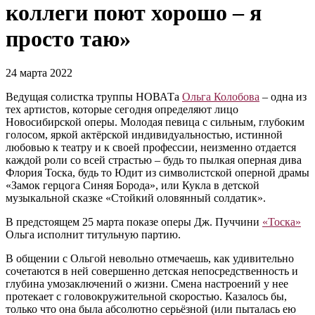
коллеги поют хорошо – я
просто таю»
24 марта 2022
Ведущая солистка труппы НОВАТа
Ольга Колобова
– одна из
тех артистов, которые сегодня определяют лицо
Новосибирской оперы. Молодая певица с сильным, глубоким
голосом, яркой актёрской индивидуальностью, истинной
любовью к театру и к своей профессии, неизменно отдается
каждой роли со всей страстью – будь то пылкая оперная дива
Флория Тоска, будь то Юдит из символистской оперной драмы
«Замок герцога Синяя Борода», или Кукла в детской
музыкальной сказке «Стойкий оловянный солдатик».
В предстоящем 25 марта показе оперы Дж. Пуччини
«Тоска»
Ольга исполнит титульную партию.
В общении с Ольгой невольно отмечаешь, как удивительно
сочетаются в ней совершенно детская непосредственность и
глубина умозаключений о жизни. Смена настроений у нее
протекает с головокружительной скоростью. Казалось бы,
только что она была абсолютно серьёзной (или пыталась ею