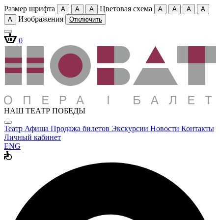
Размер шрифта
Цветовая схема
A
A
A
A
A
A
A
Изображения
A
Отключить
0
НАШ ТЕАТР ПОБЕДЫ
Театр
Афиша
Продажа билетов
Экскурсии
Новости
Контакты
Личный кабинет
ENG