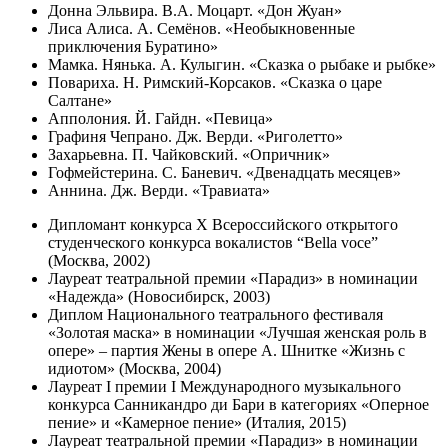
Донна Эльвира. В.А. Моцарт. «Дон Жуан»
Лиса Алиса. А. Семёнов. «Необыкновенные
приключения Буратино»
Мамка. Нянька. А. Кулыгин. «Сказка о рыбаке и рыбке»
Повариха. Н. Римский-Корсаков. «Сказка о царе
Салтане»
Апполония. Й. Гайдн. «Певица»
Графиня Чепрано. Дж. Верди. «Риголетто»
Захарьевна. П. Чайковский. «Опричник»
Гофмейстерина. С. Баневич. «Двенадцать месяцев»
Аннина. Дж. Верди. «Травиата»
Дипломант конкурса X Всероссийского открытого
студенческого конкурса вокалистов “Bella voce”
(Москва, 2002)
Лауреат театральной премии «Парадиз» в номинации
«Надежда» (Новосибирск, 2003)
Диплом Национального театрального фестиваля
«Золотая маска» в номинации «Лучшая женская роль в
опере» – партия Жены в опере А. Шнитке «Жизнь с
идиотом» (Москва, 2004)
Лауреат I премии I Международного музыкального
конкурса Санникандро ди Бари в категориях «Оперное
пение» и «Камерное пение» (Италия, 2015)
Лауреат театральной премии «Парадиз» в номинации