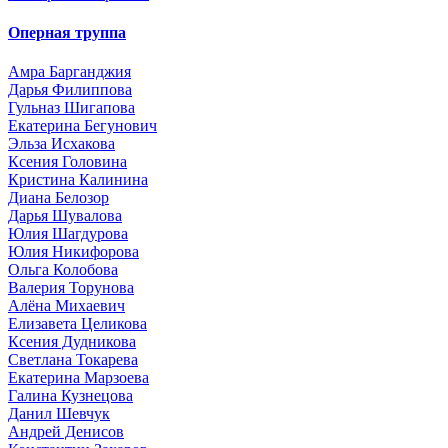
Оперная труппа
Амра Барганджия
Дарья Филиппова
Гульназ Шигапова
Екатерина Бегунович
Эльза Исхакова
Ксения Головина
Кристина Калинина
Диана Белозор
Дарья Шувалова
Юлия Шагдурова
Юлия Никифорова
Ольга Колобова
Валерия Торунова
Алёна Михаевич
Елизавета Целикова
Ксения Дудникова
Светлана Токарева
Екатерина Марзоева
Галина Кузнецова
Данил Шевчук
Андрей Денисов