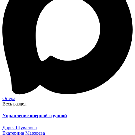
Опера
Весь раздел
Управление оперной труппой
Дарья Шувалова
Екатерина Марзоева