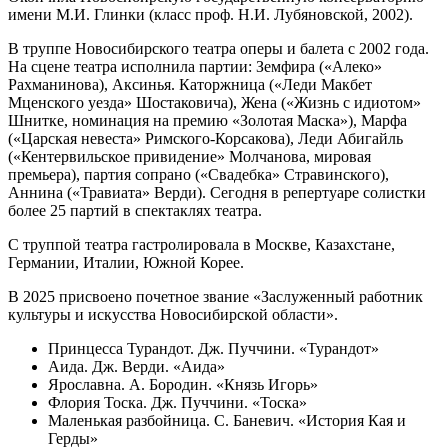
имени М.И. Глинки (класс проф. Н.И. Лубяновской, 2002).
В труппе Новосибирского театра оперы и балета с 2002 года.
На сцене театра исполнила партии: Земфира («Алеко»
Рахманинова), Аксинья. Каторжница («Леди Макбет
Мценского уезда» Шостаковича), Жена («Жизнь с идиотом»
Шнитке, номинация на премию «Золотая Маска»), Марфа
(«Царская невеста» Римского-Корсакова), Леди Абигайль
(«Кентервильское привидение» Молчанова, мировая
премьера), партия сопрано («Свадебка» Стравинского),
Аннина («Травиата» Верди). Сегодня в репертуаре солистки
более 25 партий в спектаклях театра.
С труппой театра гастролировала в Москве, Казахстане,
Германии, Италии, Южной Корее.
В 2025 присвоено почетное звание «Заслуженный работник
культуры и искусства Новосибирской области».
Принцесса Турандот. Дж. Пуччини. «Турандот»
Аида. Дж. Верди. «Аида»
Ярославна. А. Бородин. «Князь Игорь»
Флория Тоска. Дж. Пуччини. «Тоска»
Маленькая разбойница. С. Баневич. «История Кая и
Герды»