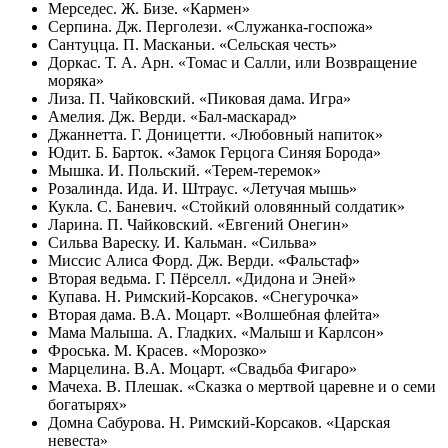
Мерседес. Ж. Бизе. «Кармен»
Серпина. Дж. Перголези. «Служанка-госпожа»
Сантуцца. П. Масканьи. «Сельская честь»
Доркас. Т. А. Арн. «Томас и Салли, или Возвращение
моряка»
Лиза. П. Чайковский. «Пиковая дама. Игра»
Амелия. Дж. Верди. «Бал-маскарад»
Джаннетта. Г. Доницетти. «Любовный напиток»
Юдит. Б. Барток. «Замок Герцога Синяя Борода»
Мышка. И. Польский. «Терем-теремок»
Розалинда. Ида. И. Штраус. «Летучая мышь»
Кукла. С. Баневич. «Стойкий оловянный солдатик»
Ларина. П. Чайковский. «Евгений Онегин»
Сильва Вареску. И. Кальман. «Сильва»
Миссис Алиса Форд. Дж. Верди. «Фальстаф»
Вторая ведьма. Г. Пёрселл. «Дидона и Эней»
Купава. Н. Римский-Корсаков. «Снегурочка»
Вторая дама. В.А. Моцарт. «Волшебная флейта»
Мама Малыша. А. Гладких. «Малыш и Карлсон»
Фроська. М. Красев. «Морозко»
Марцелина. В.А. Моцарт. «Свадьба Фигаро»
Мачеха. В. Плешак. «Сказка о мертвой царевне и о семи
богатырях»
Домна Сабурова. Н. Римский-Корсаков. «Царская
невеста»