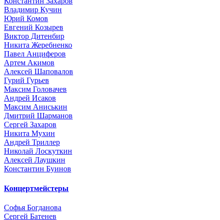
Константин Захаров
Владимир Кучин
Юрий Комов
Евгений Козырев
Виктор Дитенбир
Никита Жеребненко
Павел Анциферов
Артем Акимов
Алексей Шаповалов
Гурий Гурьев
Максим Головачев
Андрей Исаков
Максим Аниськин
Дмитрий Шарманов
Сергей Захаров
Никита Мухин
Андрей Триллер
Николай Лоскуткин
Алексей Лаушкин
Константин Буинов
Концертмейстеры
Софья Богданова
Сергей Батенев