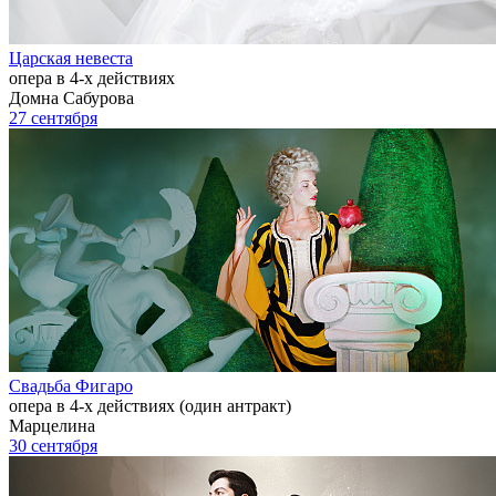
Царская невеста
опера в 4-х действиях
Домна Сабурова
27 сентября
Свадьба Фигаро
опера в 4-х действиях (один антракт)
Марцелина
30 сентября