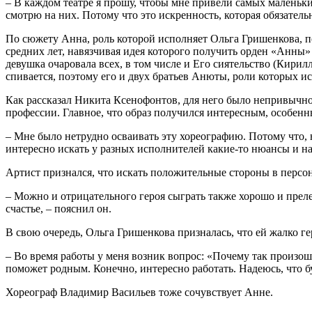
– В каждом театре я прошу, чтобы мне привели самых маленьких
смотрю на них. Потому что это искренность, которая обязательн
По сюжету Анна, роль которой исполняет Ольга Гришенкова, п
средних лет, навязчивая идея которого получить орден «Анны»
девушка очаровала всех, в том числе и Его сиятельство (Кир
спивается, поэтому его и двух братьев Анюты, роли которых 
Как рассказал Никита Ксенофонтов, для него было непривычно 
профессии. Главное, что образ получился интересным, особенн
– Мне было нетрудно осваивать эту хореографию. Потому что, н
интересно искать у разных исполнителей какие-то нюансы и на
Артист признался, что искать положительные стороны в персон
– Можно и отрицательного героя сыграть также хорошо и преле
счастье, – пояснил он.
В свою очередь, Ольга Гришенкова призналась, что ей жалко г
– Во время работы у меня возник вопрос: «Почему так произош
поможет родным. Конечно, интересно работать. Надеюсь, что бу
Хореограф Владимир Васильев тоже сочувствует Анне.