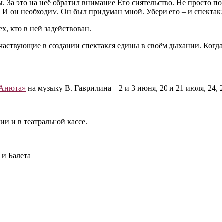
. За это на неё обратил внимание Его сиятельство. Не просто пот
 И он необходим. Он был придуман мной. Убери его – и спектакль
х, кто в ней задействован.
 участвующие в создании спектакля едины в своём дыхании. Когд
Анюта»
на музыку В. Гаврилина – 2 и 3 июня, 20 и 21 июля, 24, 2
и и в театральной кассе.
и Балета