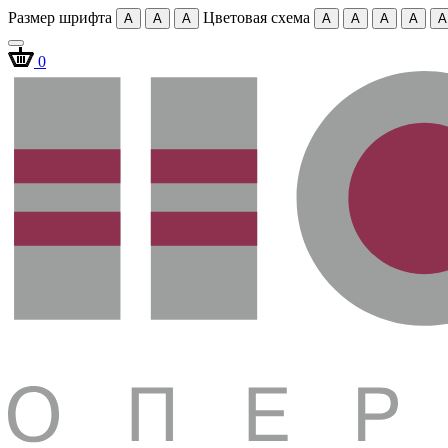
Размер шрифта
Цветовая схема
A
A
A
A
A
A
A
A
0