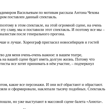
адимиром Васильевым по мотивам рассказа Антона Чехова
ором поставлен данный спектакль.
поэтому в этом спектакле, на этой огромной сцене, на очень
эту славу, мы и поставили этот спектакль. И поэтому все мы –
рналистам после генерального прогона.
лучше и лучше. Хореограф пригласил новосибирцев и гостей
ство для меня очень-очень важное: в вашем театре,
ль на вашей сцене будет иметь долгую жизнь. Потому что
артисты все хотят принимать в нём участие, – подчеркнул
отом, какие все персонажи. И они всё обрастают и обрастают.
взяли и сформировали, наклепали тысячу подобных. Спектакль
 пошли, но уже выступают в массовой сцене балета «Анюта».