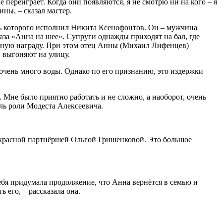
 переиграет. Когда они появляются, я не смотрю ни на кого – я
ины, – сказал мастер.
ль которого исполнил Никита Ксенофонтов. Он – мужчина
аза «Анна на шее». Супруги однажды приходят на бал, где
данную награду. При этом отец Анны (Михаил Лифенцев)
 выгоняют на улицу.
 очень много воды. Однако по его признанию, это издержки
. Мне было приятно работать и не сложно, а наоборот, очень
ель роли Модеста Алексеевича.
рекрасной партнёршей Ольгой Гришенковой. Это большое
ебя придумала продолжение, что Анна вернётся в семью и
 его, – рассказала она.