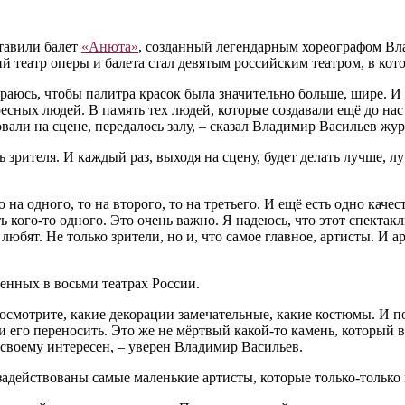
тавили балет
«Анюта»
, созданный легендарным хореографом Вл
 театр оперы и балета стал девятым российским театром, в кот
араюсь, чтобы палитра красок была значительно больше, шире. И 
есных людей. В память тех людей, которые создавали ещё до нас 
вали на сцене, передалось залу, – сказал Владимир Васильев жу
ь зрителя. И каждый раз, выходя на сцену, будет делать лучше, 
о на одного, то на второго, то на третьего. И ещё есть одно каче
ь кого-то одного. Это очень важно. Я надеюсь, что этот спектак
 любят. Не только зрители, но и, что самое главное, артисты. И 
ленных в восьми театрах России.
 Посмотрите, какие декорации замечательные, какие костюмы. И п
 его переносить. Это же не мёртвый какой-то камень, который 
-своему интересен, – уверен Владимир Васильев.
задействованы самые маленькие артисты, которые только-только