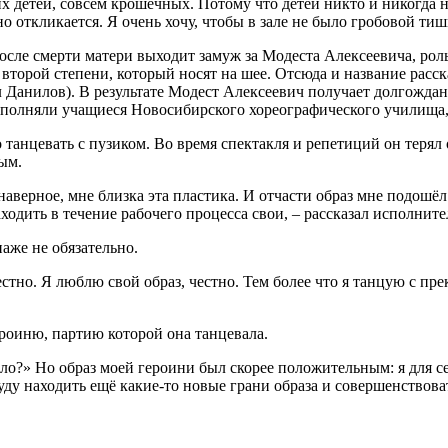
 детей, совсем крошечных. Потому что детей никто и никогда не
о откликается. Я очень хочу, чтобы в зале не было гробовой тиш
осле смерти матери выходит замуж за Модеста Алексеевича, ро
 второй степени, который носят на шее. Отсюда и название расск
илл Данилов). В результате Модест Алексеевич получает долгож
исполняли учащиеся Новосибирского хореографического училища,
танцевать с пузиком. Во время спектакля и репетиций он терял
ым.
аверное, мне близка эта пластика. И отчасти образ мне подошёл
ходить в течение рабочего процесса свои, – рассказал исполнит
аже не обязательно.
стно. Я люблю свой образ, честно. Тем более что я танцую с п
ероиню, партию которой она танцевала.
ло?» Но образ моей героини был скорее положительным: я для с
ду находить ещё какие-то новые грани образа и совершенствовать