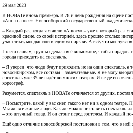
29 мая 2023
В НОВАТе вновь премьера. В 78-й день рождения на сцене пос
«Анна на шее». Новосибирский государственный академический
– Каждый раз, когда я ставлю «Анюту» – уже в который раз, ст
красивой сцене, со своей историей, здесь прошло столько интер
участники, мы дышали в едином порыве. А всё, что мы чувство
По его словам, труппа сделала всё возможное, чтобы порадоват
города приходить на спектакль.
– Я уверен, что люди будут приходить не на один спектакль, а т
новосибирском, все составы – замечательные. Я не могу выбрат
спектакль уже 35 лет идёт во многих театрах. И везде его очень
хореограф.
Разумеется, спектакль в НОВАТе отличается от других, постав
– Посмотрите, какой у вас снег, такого нет ни в одном театре.
Мы же все живые люди. Как же можно не ставить спектакль или
– это штучный товар. И он стоит перед зрителем. И каждый по
Ещё одно отличие новосибирской постановки в том, что в ней 