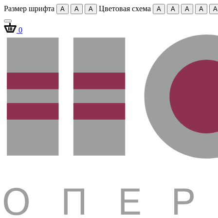
Размер шрифта
Цветовая схема
A
A
A
A
A
A
A
A
0