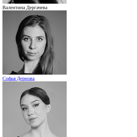
Валентина Дергачева
Софья Дернова