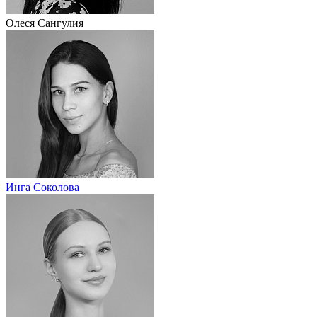
Олеся Сангулия
Инга Соколова