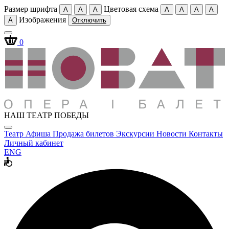
Размер шрифта
Цветовая схема
A
A
A
A
A
A
A
Изображения
A
Отключить
0
НАШ ТЕАТР ПОБЕДЫ
Театр
Афиша
Продажа билетов
Экскурсии
Новости
Контакты
Личный кабинет
ENG