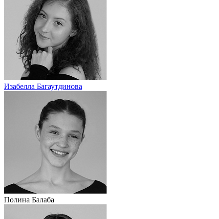
Изабелла Багаутдинова
Полина Балаба