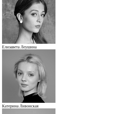
Елизавета Леушина
Катерина Ливонская