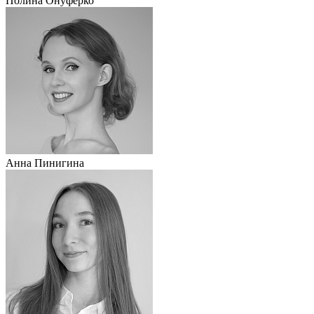
Полина Онуферко
Анна Пинигина