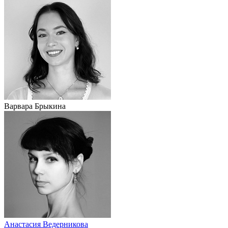
Варвара Брыкина
Анастасия Ведерникова