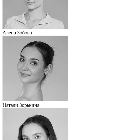
Алена Зобова
Натали Зорькина