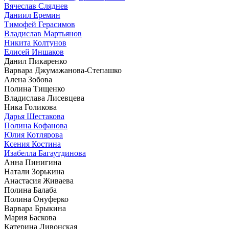
Вячеслав Сляднев
Даниил Еремин
Тимофей Герасимов
Владислав Мартьянов
Никита Колтунов
Елисей Иншаков
Данил Пикаренко
Варвара Джумажанова-Степашко
Алена Зобова
Полина Тищенко
Владислава Лисевцева
Ника Голикова
Дарья Шестакова
Полина Кофанова
Юлия Котлярова
Ксения Костина
Изабелла Багаутдинова
Анна Пинигина
Натали Зорькина
Анастасия Живаева
Полина Балаба
Полина Онуферко
Варвара Брыкина
Мария Баскова
Катерина Ливонская