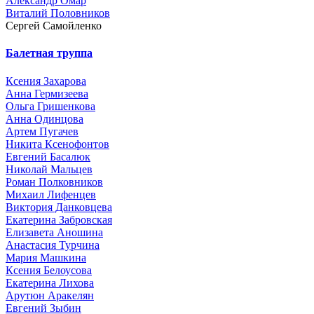
Александр Омар
Виталий Половников
Сергей Самойленко
Балетная труппа
Ксения Захарова
Анна Гермизеева
Ольга Гришенкова
Анна Одинцова
Артем Пугачев
Никита Ксенофонтов
Евгений Басалюк
Николай Мальцев
Роман Полковников
Михаил Лифенцев
Виктория Данковцева
Екатерина Забровская
Елизавета Аношина
Анастасия Турчина
Мария Машкина
Ксения Белоусова
Екатерина Лихова
Арутюн Аракелян
Евгений Зыбин