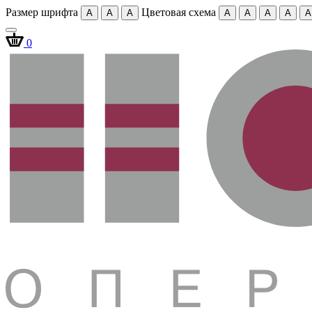
Размер шрифта
Цветовая схема
A
A
A
A
A
A
A
A
0