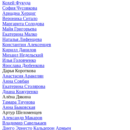
Кохей Фукуда
София Чусовкова
Ариадна Херциг
Вероника Ситало
Маргарита Солодова
Майя Григорьева
Екатерина Малко
Наталья Лифенцева
Константин Алексенцев
Кирилл Данилов
Михаил Недельский
Илья Головченко
Ярослава Дюбенкова
Дарья Короткова
Анастасия Аракелян
Анна Совбан
Екатерина Столярова
Диана Кожуренко
Алёна Дякина
Тамара Тиунова
Анна Быковская
Артур Шеломенцев
Александр Макаров
Владимир Савелькаев
Диего Эрнесто Кальдерон Армьен