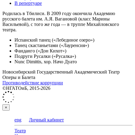
В репертуаре
Родилась в Тбилиси. В 2009 году окончила Академию
русского балета им. А.Я. Вагановой (класс Марины
Васильевой), с того же года — в труппе Михайловского
театра.
Испанский танец («Лебединое озеро»)
Танец скастаньетами («Лауренсия»)
Фанданго («Дон Кихот»)
Подруги Русалки («Русалка»)
Nunc Dimittis, хор. Начо Дуато
Новосибирский Государственный Академический Театр
Оперы и Балета
Противодействие коррупции
©НГАТОиБ, 2015-2026
×
eng
Личный кабинет
Театр