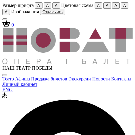
Размер шрифта
Цветовая схема
A
A
A
A
A
A
A
Изображения
A
Отключить
0
НАШ ТЕАТР ПОБЕДЫ
Театр
Афиша
Продажа билетов
Экскурсии
Новости
Контакты
Личный кабинет
ENG