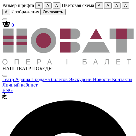
Размер шрифта
Цветовая схема
A
A
A
A
A
A
A
Изображения
A
Отключить
0
НАШ ТЕАТР ПОБЕДЫ
Театр
Афиша
Продажа билетов
Экскурсии
Новости
Контакты
Личный кабинет
ENG