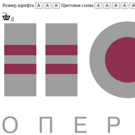
Размер шрифта
Цветовая схема
A
A
A
A
A
A
A
A
0