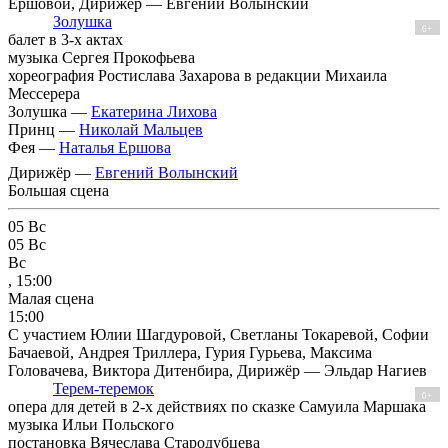
Ершовой, Дирижёр — Евгений Волынский
Золушка
6+
балет в 3-х актах
музыка Сергея Прокофьева
хореография Ростислава Захарова в редакции Михаила
Мессерера
Золушка —
Екатерина Лихова
Принц —
Николай Мальцев
Фея —
Наталья Ершова
Дирижёр —
Евгений Волынский
Большая сцена
05
Вс
05
Вс
Вс
, 15:00
Малая сцена
15:00
С участием Юлии Шагдуровой, Светланы Токаревой, Софии
Бачаевой, Андрея Триллера, Гурия Гурьева, Максима
Головачева, Виктора Дитенбира, Дирижёр — Эльдар Нагиев
Терем-теремок
0+
опера для детей в 2-х действиях по сказке Самуила Маршака
музыка Ильи Польского
постановка Вячеслава Стародубцева