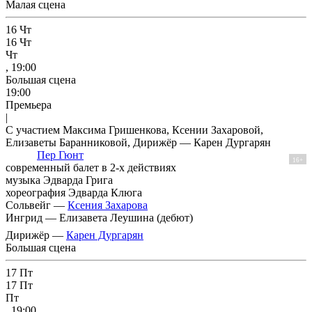
Малая сцена
16
Чт
16
Чт
Чт
, 19:00
Большая сцена
19:00
Премьера
|
С участием Максима Гришенкова, Ксении Захаровой,
Елизаветы Баранниковой, Дирижёр — Карен Дургарян
Пер Гюнт
16+
современный балет в 2-х действиях
музыка Эдварда Грига
хореография Эдварда Клюга
Сольвейг —
Ксения Захарова
Ингрид —
Елизавета Леушина
(дебют)
Дирижёр —
Карен Дургарян
Большая сцена
17
Пт
17
Пт
Пт
, 19:00