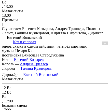
Вс
, 13:00
Малая сцена
13:00
Премьера
|
С участием Евгения Козырева, Андрея Триллера, Полины
Лелюх, Галины Кузнецовой, Кирилла Нифонтова, Дирижёр
— Евгений Волынский
Кот в сапогах
0+
опера-сказка в одном действии, четырёх картинах
музыка Цезаря Кюи
постановка Вячеслава Стародубцева
Кот —
Евгений Козырев
Король —
Андрей Триллер
Людоед —
Галина Кузнецова
Дирижёр —
Евгений Волынский
Малая сцена
12
Вс
12
Вс
Вс
, 17:00
Большая сцена
17:00