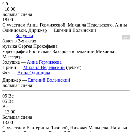
Сб
, 18:00
Большая сцена
18:00
С участием Анны Гермизеевой, Михаила Недельского, Анны
Одинцовой, Дирижёр — Евгений Волынский
Золушка
6+
балет в 3-х актах
музыка Сергея Прокофьева
хореография Ростислава Захарова в редакции Михаила
Мессерера
Золушка —
Анна Гермизеева
Принц —
Михаил Недельский
(дебют)
Фея —
Анна Одинцова
Дирижёр —
Евгений Волынский
Большая сцена
05
Вс
05
Вс
Вс
, 13:00
Большая сцена
13:00
С участием Екатерины Лиховой, Николая Мальцева, Натальи