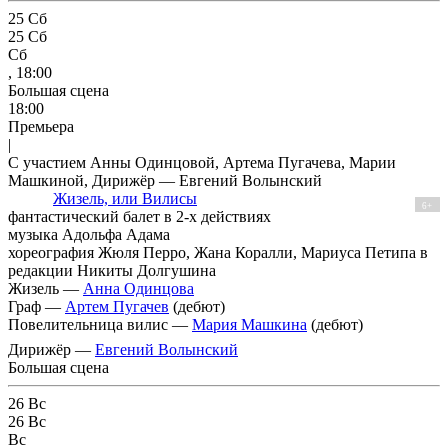
25
Сб
25
Сб
Сб
, 18:00
Большая сцена
18:00
Премьера
|
С участием Анны Одинцовой, Артема Пугачева, Марии
Машкиной, Дирижёр — Евгений Волынский
Жизель, или Вилисы
6+
фантастический балет в 2-х действиях
музыка Адольфа Адама
хореография Жюля Перро, Жана Коралли, Мариуса Петипа в
редакции Никиты Долгушина
Жизель —
Анна Одинцова
Граф —
Артем Пугачев
(дебют)
Повелительница вилис —
Мария Машкина
(дебют)
Дирижёр —
Евгений Волынский
Большая сцена
26
Вс
26
Вс
Вс