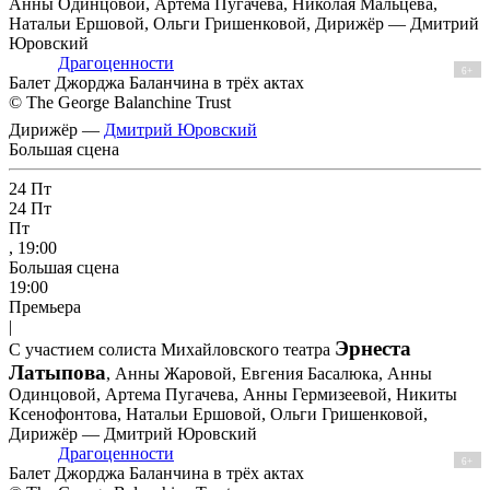
Анны Одинцовой, Артема Пугачева, Николая Мальцева,
Натальи Ершовой, Ольги Гришенковой, Дирижёр — Дмитрий
Юровский
Драгоценности
6+
Балет Джорджа Баланчина в трёх актах
© The George Balanchine Trust
Дирижёр —
Дмитрий Юровский
Большая сцена
24
Пт
24
Пт
Пт
, 19:00
Большая сцена
19:00
Премьера
|
Эрнеста
С участием солиста Михайловского театра
Латыпова
, Анны Жаровой, Евгения Басалюка, Анны
Одинцовой, Артема Пугачева, Анны Гермизеевой, Никиты
Ксенофонтова, Натальи Ершовой, Ольги Гришенковой,
Дирижёр — Дмитрий Юровский
Драгоценности
6+
Балет Джорджа Баланчина в трёх актах