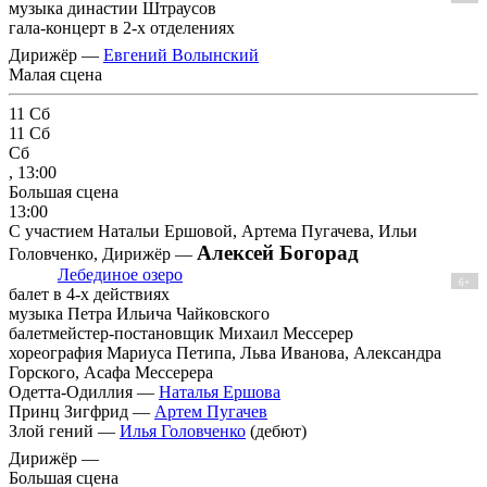
музыка династии Штраусов
гала-концерт в 2-х отделениях
Дирижёр —
Евгений Волынский
Малая сцена
11
Сб
11
Сб
Сб
, 13:00
Большая сцена
13:00
С участием Натальи Ершовой, Артема Пугачева, Ильи
Алексей Богорад
Головченко, Дирижёр —
Лебединое озеро
6+
балет в 4-х действиях
музыка Петра Ильича Чайковского
балетмейстер-постановщик Михаил Мессерер
хореография Мариуса Петипа, Льва Иванова, Александра
Горского, Асафа Мессерера
Одетта-Одиллия —
Наталья Ершова
Принц Зигфрид —
Артем Пугачев
Злой гений —
Илья Головченко
(дебют)
Дирижёр —
Большая сцена