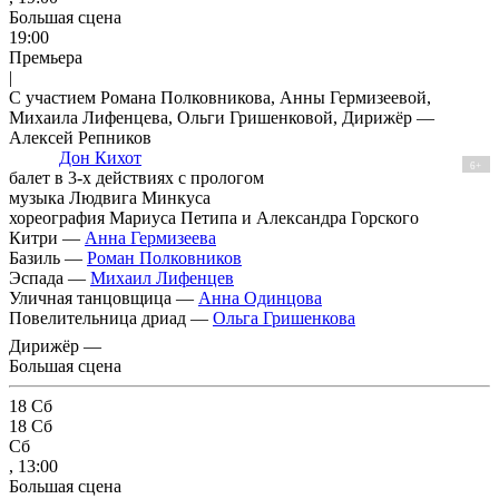
Большая сцена
19:00
Премьера
|
С участием Романа Полковникова, Анны Гермизеевой,
Михаила Лифенцева, Ольги Гришенковой, Дирижёр —
Алексей Репников
Дон Кихот
6+
балет в 3-х действиях с прологом
музыка Людвига Минкуса
хореография Мариуса Петипа и Александра Горского
Китри —
Анна Гермизеева
Базиль —
Роман Полковников
Эспада —
Михаил Лифенцев
Уличная танцовщица —
Анна Одинцова
Повелительница дриад —
Ольга Гришенкова
Дирижёр —
Большая сцена
18
Сб
18
Сб
Сб
, 13:00
Большая сцена