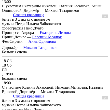
13:00
С участием Екатерины Лиховой, Евгения Басалюка, Анны
Одинцовой, Дирижёр — Михаил Татарников
Спящая красавица
6+
балет в 3-х актах с прологом
музыка Петра Ильича Чайковского
хореография Начо Дуато
Принцесса Аврора —
Екатерина Лихова
Принц Дезире —
Евгений Басалюк
Фея Сирени —
Анна Одинцова
Дирижёр —
Михаил Татарников
Большая сцена
18
Сб
18
Сб
Сб
, 18:00
Большая сцена
18:00
С участием Ксении Захаровой, Николая Мальцева, Натальи
Ершовой, Дирижёр — Михаил Татарников
Спящая красавица
6+
балет в 3-х актах с прологом
музыка Петра Ильича Чайковского
хореография Начо Дуато