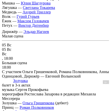
Мышка —
Юлия Шагдурова
Лягушка —
Светлана Токарева
Медведь —
Андрей Триллер
Волк —
Гурий Гурьев
Ёжик —
Максим Головачев
Петух —
Виктор Дитенбир
Дирижёр —
Эльдар Нагиев
Малая сцена
05
Вс
05
Вс
Вс
, 18:00
Большая сцена
18:00
С участием Ольги Гришенковой, Романа Полковникова, Анны
Одинцовой, Дирижёр — Евгений Волынский
Золушка
6+
балет в 3-х актах
музыка Сергея Прокофьева
хореография Ростислава Захарова в редакции Михаила
Мессерера
Золушка —
Ольга Гришенкова
(дебют)
Принц —
Роман Полковников