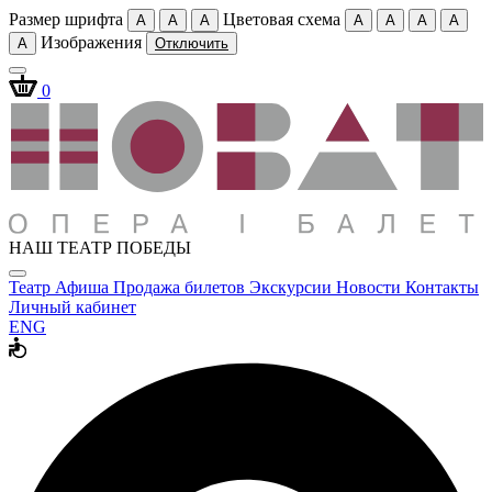
Размер шрифта
Цветовая схема
A
A
A
A
A
A
A
Изображения
A
Отключить
0
НАШ ТЕАТР ПОБЕДЫ
Театр
Афиша
Продажа билетов
Экскурсии
Новости
Контакты
Личный кабинет
ENG