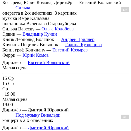
Козырева, Юрия Комова, Дирижёр — Евгений Волынский
Сильва
12+
оперетта в 2-х действиях, 3 картинах
музыка Имре Кальмана
постановка Вячеслава Стародубцева
Сильва Вареску —
Ольга Колобова
Эдвин —
Владимир Кучин
Князь Леопольд Воляпюк —
Андрей Триллер
Княгиня Цецилия Воляпюк —
Галина Кузнецова
Бони, граф Кончиану —
Евгений Козырев
Ферри —
Юрий Комов
Дирижёр —
Евгений Волынский
Малая сцена
15
Ср
15
Ср
Ср
, 19:00
Малая сцена
19:00
Дирижёр — Дмитрий Юровский
Под музыку Вивальди
6+
концерт в 2-х отделениях
Дирижёр —
Дмитрий Юровский