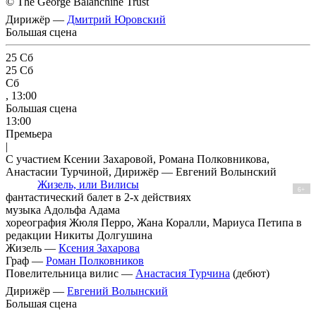
© The George Balanchine Trust
Дирижёр —
Дмитрий Юровский
Большая сцена
25
Сб
25
Сб
Сб
, 13:00
Большая сцена
13:00
Премьера
|
С участием Ксении Захаровой, Романа Полковникова,
Анастасии Турчиной, Дирижёр — Евгений Волынский
Жизель, или Вилисы
6+
фантастический балет в 2-х действиях
музыка Адольфа Адама
хореография Жюля Перро, Жана Коралли, Мариуса Петипа в
редакции Никиты Долгушина
Жизель —
Ксения Захарова
Граф —
Роман Полковников
Повелительница вилис —
Анастасия Турчина
(дебют)
Дирижёр —
Евгений Волынский
Большая сцена