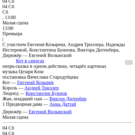
04
Сб
04
Сб
Сб
, 13:00
Малая сцена
13:00
Премьера
|
С участием Евгения Козырева, Андрея Триллера, Надежды
Нестеровой, Константина Буинова, Виктора Дитенбира,
Дирижёр — Евгений Волынский
Кот в сапогах
0+
опера-сказка в одном действии, четырёх картинах
музыка Цезаря Кюи
постановка Вячеслава Стародубцева
Кот —
Евгений Козырев
Король —
Андрей Триллер
Людоед —
Константин Буинов
Жан, младший сын —
Виктор Дитенбир
1 Придворная дама —
Анна Даттай
Дирижёр —
Евгений Волынский
Малая сцена
04
Сб
04
Сб