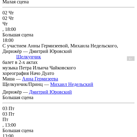
Малая сцена
02
Чт
02
Чт
Чт
, 18:00
Большая сцена
18:00
С участием Анны Гермизеевой, Михаила Недельского,
Дирижёр — Дмитрий Юровский
Щелкунчик
6+
балет в 2-х актах
музыка Петра Ильича Чайковского
хореография Начо Дуато
Маша —
Анна Гермизеева
Щелкунчик/Принц —
Михаил Недельский
Дирижёр —
Дмитрий Юровский
Большая сцена
03
Пт
03
Пт
Пт
, 13:00
Большая сцена
13:00