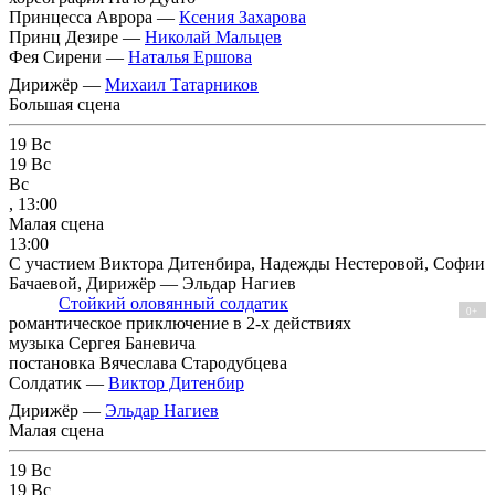
Принцесса Аврора —
Ксения Захарова
Принц Дезире —
Николай Мальцев
Фея Сирени —
Наталья Ершова
Дирижёр —
Михаил Татарников
Большая сцена
19
Вс
19
Вс
Вс
, 13:00
Малая сцена
13:00
С участием Виктора Дитенбира, Надежды Нестеровой, Софии
Бачаевой, Дирижёр — Эльдар Нагиев
Стойкий оловянный солдатик
0+
романтическое приключение в 2-х действиях
музыка Сергея Баневича
постановка Вячеслава Стародубцева
Солдатик —
Виктор Дитенбир
Дирижёр —
Эльдар Нагиев
Малая сцена
19
Вс
19
Вс