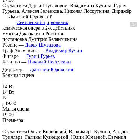
С участием Дарьи Шуваловой, Владимира Кучина, Гурия
Гурьева, Алексея Зеленкова, Николая Лоскуткина, Дирижёр
— Дмитрий Юровский
Севильский цирюльник
12+
комическая опера в 2-х действиях
музыка Джоаккино Россини
постановка Дмитрия Белянушкина
Розина —
Дарья Шувалова
Граф Альмавива —
Владимир Кучин
Фигаро —
Гурий Гурьев
Базилио —
Николай Лоскуткин
Дирижёр —
Дмитрий Юровский
Большая сцена
14
Вт
14
Вт
Вт
, 19:00
Малая сцена
19:00
Премьера
|
С участием Ольги Колобовой, Владимира Кучина, Андрея
Триллера, Галины Кузнецовой, Юлии Юмаевой, Евгения