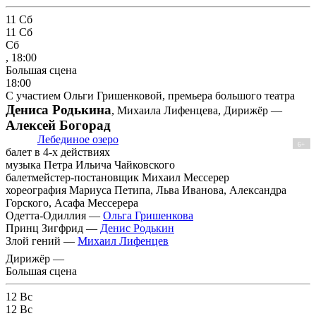
11
Сб
11
Сб
Сб
, 18:00
Большая сцена
18:00
С участием Ольги Гришенковой, премьера большого театра
Дениса Родькина
, Михаила Лифенцева, Дирижёр —
Алексей Богорад
Лебединое озеро
6+
балет в 4-х действиях
музыка Петра Ильича Чайковского
балетмейстер-постановщик Михаил Мессерер
хореография Мариуса Петипа, Льва Иванова, Александра
Горского, Асафа Мессерера
Одетта-Одиллия —
Ольга Гришенкова
Принц Зигфрид —
Денис Родькин
Злой гений —
Михаил Лифенцев
Дирижёр —
Большая сцена
12
Вс
12
Вс