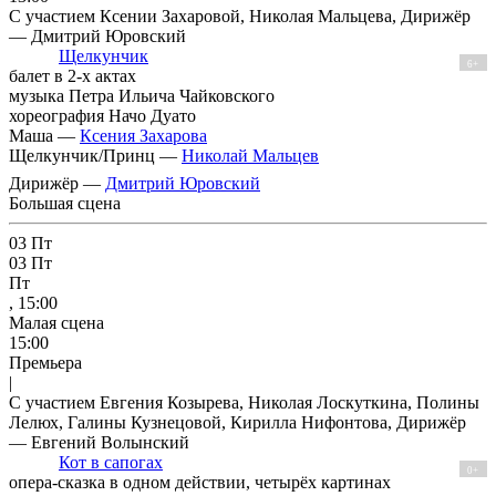
С участием Ксении Захаровой, Николая Мальцева, Дирижёр
— Дмитрий Юровский
Щелкунчик
6+
балет в 2-х актах
музыка Петра Ильича Чайковского
хореография Начо Дуато
Маша —
Ксения Захарова
Щелкунчик/Принц —
Николай Мальцев
Дирижёр —
Дмитрий Юровский
Большая сцена
03
Пт
03
Пт
Пт
, 15:00
Малая сцена
15:00
Премьера
|
С участием Евгения Козырева, Николая Лоскуткина, Полины
Лелюх, Галины Кузнецовой, Кирилла Нифонтова, Дирижёр
— Евгений Волынский
Кот в сапогах
0+
опера-сказка в одном действии, четырёх картинах