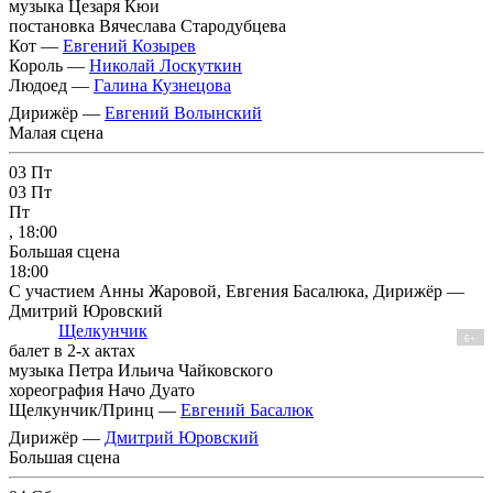
музыка Цезаря Кюи
постановка Вячеслава Стародубцева
Кот —
Евгений Козырев
Король —
Николай Лоскуткин
Людоед —
Галина Кузнецова
Дирижёр —
Евгений Волынский
Малая сцена
03
Пт
03
Пт
Пт
, 18:00
Большая сцена
18:00
С участием Анны Жаровой, Евгения Басалюка, Дирижёр —
Дмитрий Юровский
Щелкунчик
6+
балет в 2-х актах
музыка Петра Ильича Чайковского
хореография Начо Дуато
Щелкунчик/Принц —
Евгений Басалюк
Дирижёр —
Дмитрий Юровский
Большая сцена