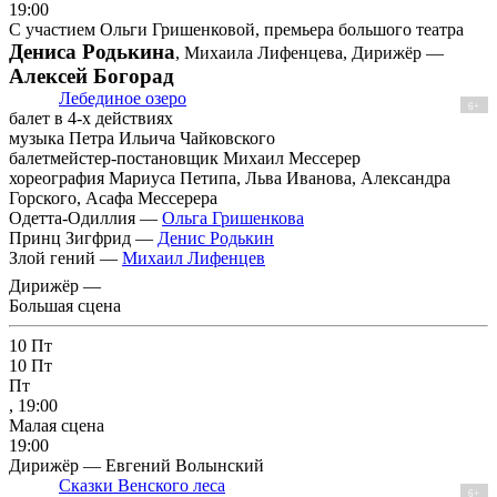
19:00
С участием Ольги Гришенковой, премьера большого театра
Дениса Родькина
, Михаила Лифенцева, Дирижёр —
Алексей Богорад
Лебединое озеро
6+
балет в 4-х действиях
музыка Петра Ильича Чайковского
балетмейстер-постановщик Михаил Мессерер
хореография Мариуса Петипа, Льва Иванова, Александра
Горского, Асафа Мессерера
Одетта-Одиллия —
Ольга Гришенкова
Принц Зигфрид —
Денис Родькин
Злой гений —
Михаил Лифенцев
Дирижёр —
Большая сцена
10
Пт
10
Пт
Пт
, 19:00
Малая сцена
19:00
Дирижёр — Евгений Волынский
Сказки Венского леса
6+