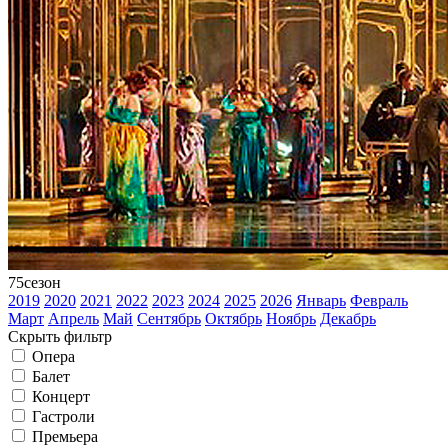
75
сезон
2019
2020
2021
2022
2023
2024
2025
2026
Январь
Февраль
Март
Апрель
Май
Сентябрь
Октябрь
Ноябрь
Декабрь
Скрыть фильтр
Опера
Балет
Концерт
Гастроли
Премьера