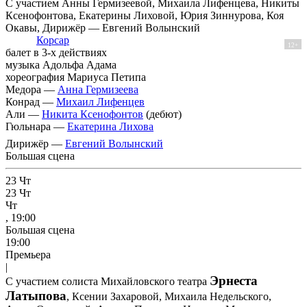
С участием Анны Гермизеевой, Михаила Лифенцева, Никиты
Ксенофонтова, Екатерины Лиховой, Юрия Зиннурова, Коя
Окавы, Дирижёр — Евгений Волынский
Корсар
12+
балет в 3-х действиях
музыка Адольфа Адама
хореография Мариуса Петипа
Медора —
Анна Гермизеева
Конрад —
Михаил Лифенцев
Али —
Никита Ксенофонтов
(дебют)
Гюльнара —
Екатерина Лихова
Дирижёр —
Евгений Волынский
Большая сцена
23
Чт
23
Чт
Чт
, 19:00
Большая сцена
19:00
Премьера
|
Эрнеста
С участием солиста Михайловского театра
Латыпова
, Ксении Захаровой, Михаила Недельского,