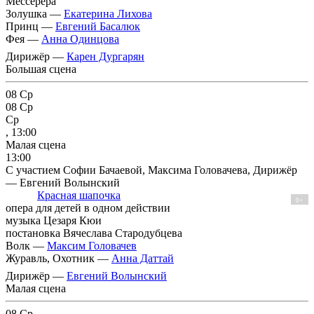
Мессерера
Золушка —
Екатерина Лихова
Принц —
Евгений Басалюк
Фея —
Анна Одинцова
Дирижёр —
Карен Дургарян
Большая сцена
08
Ср
08
Ср
Ср
, 13:00
Малая сцена
13:00
С участием Софии Бачаевой, Максима Головачева, Дирижёр
— Евгений Волынский
Красная шапочка
0+
опера для детей в одном действии
музыка Цезаря Кюи
постановка Вячеслава Стародубцева
Волк —
Максим Головачев
Журавль, Охотник —
Анна Даттай
Дирижёр —
Евгений Волынский
Малая сцена
08
Ср