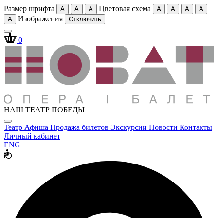
Размер шрифта
Цветовая схема
A
A
A
A
A
A
A
Изображения
A
Отключить
0
НАШ ТЕАТР ПОБЕДЫ
Театр
Афиша
Продажа билетов
Экскурсии
Новости
Контакты
Личный кабинет
ENG