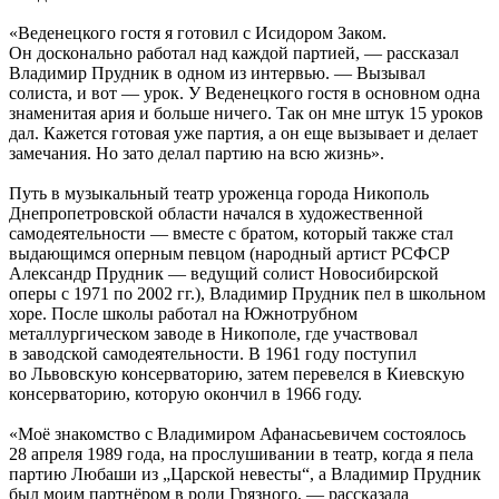
«Веденецкого гостя я готовил с Исидором Заком.
Он досконально работал над каждой партией, — рассказал
Владимир Прудник в одном из интервью. — Вызывал
солиста, и вот — урок. У Веденецкого гостя в основном одна
знаменитая ария и больше ничего. Так он мне штук 15 уроков
дал. Кажется готовая уже партия, а он еще вызывает и делает
замечания. Но зато делал партию на всю жизнь».
Путь в музыкальный театр уроженца города Никополь
Днепропетровской области начался в художественной
самодеятельности — вместе с братом, который также стал
выдающимся оперным певцом (народный артист РСФСР
Александр Прудник — ведущий солист Новосибирской
оперы с 1971 по 2002 гг.), Владимир Прудник пел в школьном
хоре. После школы работал на Южнотрубном
металлургическом заводе в Никополе, где участвовал
в заводской самодеятельности. В 1961 году поступил
во Львовскую консерваторию, затем перевелся в Киевскую
консерваторию, которую окончил в 1966 году.
«Моё знакомство с Владимиром Афанасьевичем состоялось
28 апреля 1989 года, на прослушивании в театр, когда я пела
партию Любаши из „Царской невесты“, а Владимир Прудник
был моим партнёром в роли Грязного, — рассказала