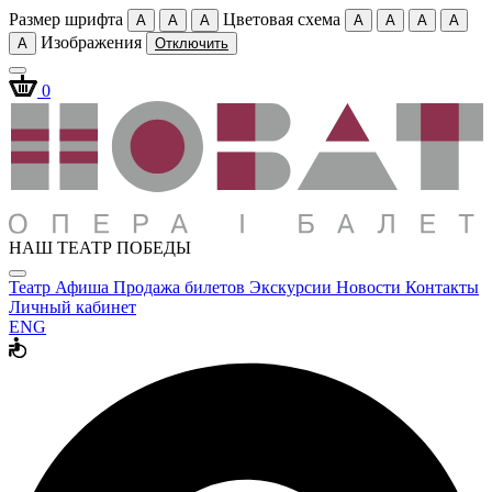
Размер шрифта
Цветовая схема
A
A
A
A
A
A
A
Изображения
A
Отключить
0
НАШ ТЕАТР ПОБЕДЫ
Театр
Афиша
Продажа билетов
Экскурсии
Новости
Контакты
Личный кабинет
ENG