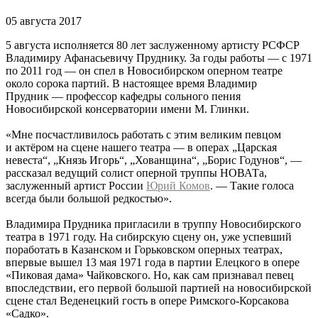
05 августа 2017
5 августа исполняется 80 лет заслуженному артисту РСФСР
Владимиру Афанасьевичу Пруднику. За годы работы — с 1971
по 2011 год — он спел в Новосибирском оперном театре
около сорока партий. В настоящее время Владимир
Прудник — профессор кафедры сольного пения
Новосибирской консерватории имени М. Глинки.
«Мне посчастливилось работать с этим великим певцом
и актёром на сцене нашего театра — в операх „Царская
невеста“, „Князь Игорь“, „Хованщина“, „Борис Годунов“, —
рассказал ведущий солист оперной труппы НОВАТа,
заслуженный артист России
Юрий Комов
. — Такие голоса
всегда были большой редкостью».
Владимира Прудника пригласили в труппу Новосибирского
театра в 1971 году. На сибирскую сцену он, уже успевший
поработать в Казанском и Горьковском оперных театрах,
впервые вышел 13 мая 1971 года в партии Елецкого в опере
«Пиковая дама» Чайковского. Но, как сам признавал певец
впоследствии, его первой большой партией на новосибирской
сцене стал Веденецкий гость в опере Римского-Корсакова
«Садко».